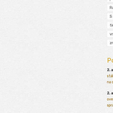
R
S
t
vr
zn
P
2. 
stá
na o
2. 
ove
sprá