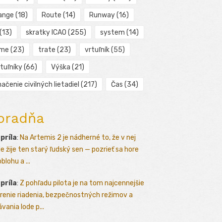
ange
(18)
Route
(14)
Runway
(16)
(13)
skratky ICAO
(255)
system
(14)
ime
(23)
trate
(23)
vrtuľník
(55)
tuľníky
(66)
Výška
(21)
ačenie civilných lietadiel
(217)
Čas
(34)
oradňa
apríla
:
Na Artemis 2 je nádherné to, že v nej
le žije ten starý ľudský sen — pozrieť sa hore
blohu a ...
apríla
:
Z pohľadu pilota je na tom najcennejšie
renie riadenia, bezpečnostných režimov a
vania lode p...