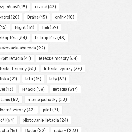
ezpečnosť
(19)
civilné
(43)
ontrol
(20)
Dráha
(15)
dráhy
(18)
(15)
Flight
(31)
heli
(59)
elikoptéra
(54)
helikoptéry
(48)
láskovacia abeceda
(92)
kpit lietadla
(41)
letecké motory
(64)
etecké termíny
(50)
letecké výrazy
(36)
tiska
(21)
letu
(15)
lety
(63)
vel
(13)
lietadlo
(58)
lietadlá
(317)
etanie
(59)
merné jednotky
(23)
dborné výrazy
(42)
pilot
(71)
loti
(64)
pilotovanie lietadla
(24)
locha
(16)
Radar
(22)
radary
(223)