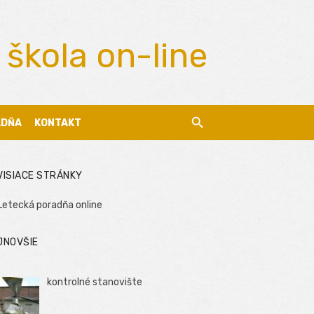
 škola on-line
ADŇA
KONTAKT
VISIACE STRÁNKY
Letecká poradňa online
JNOVŠIE
kontrolné stanovište