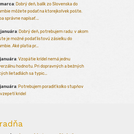
 marca
:
Dobrý deň, balík zo Slovenska do
umbie môžete podať na ktorejkoľvek pošte.
ba správne napísať ...
 januára
:
Dobrý deň, potrebujem radu: v akom
te je možné podať listovú zásielku do
mbie. Aké platia pr...
 januára
:
Vzopätie krídel nemá jednu
verzálnu hodnotu. Pri dopravných a bežných
kých lietadlách sa typic...
 januára
:
Potrebujem poradiť kolko stupňov
vzepetí kridel
radňa