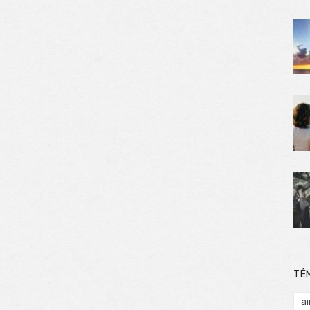
TÉ
ai