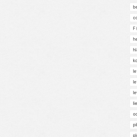
b
c
F
h
h
ko
l
le
le
li
o
pi
p