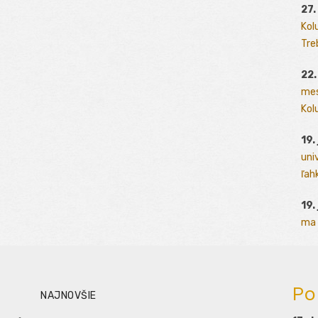
27.
Kol
Tre
22.
mes
Kolu
19.
uni
ľah
19.
ma 
Po
NAJNOVŠIE