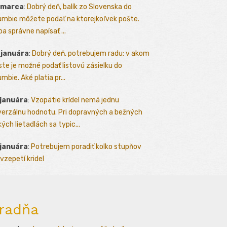
 marca
:
Dobrý deň, balík zo Slovenska do
umbie môžete podať na ktorejkoľvek pošte.
ba správne napísať ...
 januára
:
Dobrý deň, potrebujem radu: v akom
te je možné podať listovú zásielku do
mbie. Aké platia pr...
 januára
:
Vzopätie krídel nemá jednu
verzálnu hodnotu. Pri dopravných a bežných
kých lietadlách sa typic...
 januára
:
Potrebujem poradiť kolko stupňov
vzepetí kridel
radňa