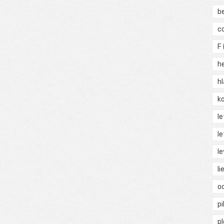
b
c
F
h
h
ko
l
le
le
li
o
pi
p