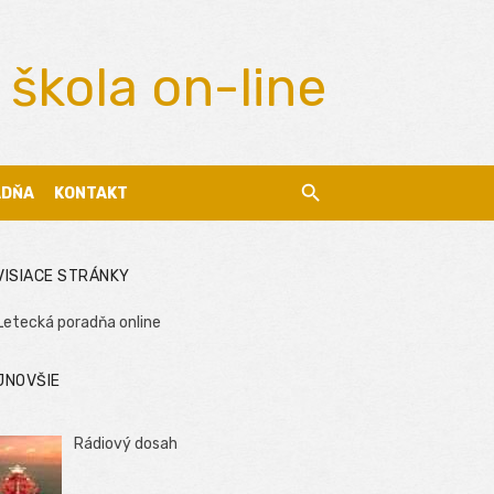
 škola on-line
ADŇA
KONTAKT
VISIACE STRÁNKY
Letecká poradňa online
JNOVŠIE
Rádiový dosah