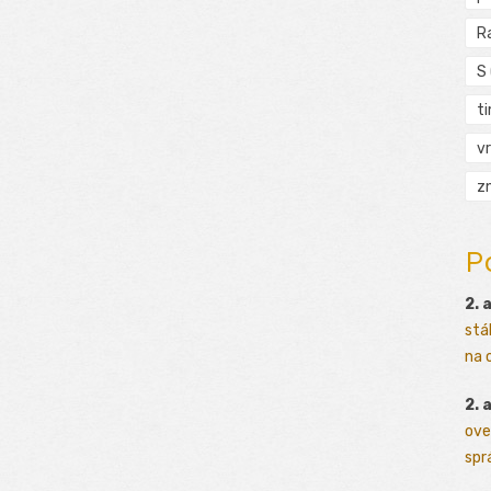
R
S
t
vr
zn
P
2. 
stá
na o
2. 
ove
sprá