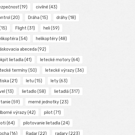
ezpečnosť
(19)
civilné
(43)
ontrol
(20)
Dráha
(15)
dráhy
(18)
(15)
Flight
(31)
heli
(59)
elikoptéra
(54)
helikoptéry
(48)
láskovacia abeceda
(92)
kpit lietadla
(41)
letecké motory
(64)
etecké termíny
(50)
letecké výrazy
(36)
tiska
(21)
letu
(15)
lety
(63)
vel
(13)
lietadlo
(58)
lietadlá
(317)
etanie
(59)
merné jednotky
(23)
dborné výrazy
(42)
pilot
(71)
loti
(64)
pilotovanie lietadla
(24)
locha
(16)
Radar
(22)
radary
(223)