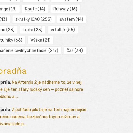
ange
(18)
Route
(14)
Runway
(16)
(13)
skratky ICAO
(255)
system
(14)
ime
(23)
trate
(23)
vrtuľník
(55)
tuľníky
(66)
Výška
(21)
ačenie civilných lietadiel
(217)
Čas
(34)
oradňa
apríla
:
Na Artemis 2 je nádherné to, že v nej
le žije ten starý ľudský sen — pozrieť sa hore
blohu a ...
apríla
:
Z pohľadu pilota je na tom najcennejšie
renie riadenia, bezpečnostných režimov a
vania lode p...