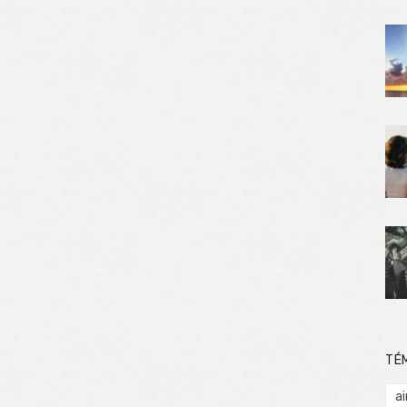
TÉ
ai