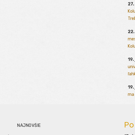
27.
Kol
Tre
22.
mes
Kolu
19.
uni
ľah
19.
ma 
Po
NAJNOVŠIE