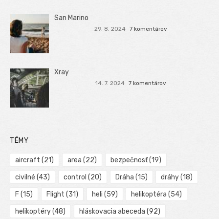
San Marino
29. 8. 2024
7 komentárov
Xray
14. 7. 2024
7 komentárov
TÉMY
aircraft
(21)
area
(22)
bezpečnosť
(19)
civilné
(43)
control
(20)
Dráha
(15)
dráhy
(18)
F
(15)
Flight
(31)
heli
(59)
helikoptéra
(54)
helikoptéry
(48)
hláskovacia abeceda
(92)