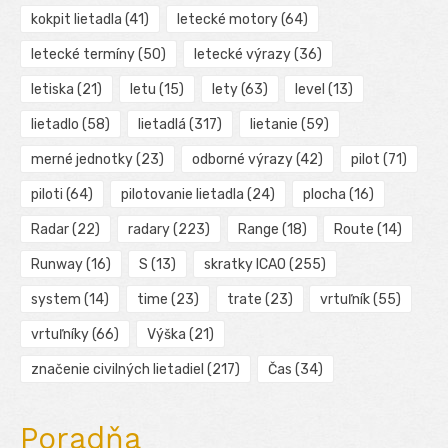
kokpit lietadla
(41)
letecké motory
(64)
letecké termíny
(50)
letecké výrazy
(36)
letiska
(21)
letu
(15)
lety
(63)
level
(13)
lietadlo
(58)
lietadlá
(317)
lietanie
(59)
merné jednotky
(23)
odborné výrazy
(42)
pilot
(71)
piloti
(64)
pilotovanie lietadla
(24)
plocha
(16)
Radar
(22)
radary
(223)
Range
(18)
Route
(14)
Runway
(16)
S
(13)
skratky ICAO
(255)
system
(14)
time
(23)
trate
(23)
vrtuľník
(55)
vrtuľníky
(66)
Výška
(21)
značenie civilných lietadiel
(217)
Čas
(34)
Poradňa