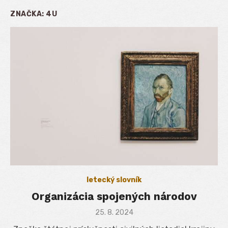
ZNAČKA:
4U
letecký slovník
Organizácia spojených národov
Posted
25. 8. 2024
on