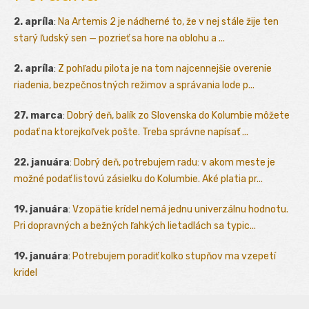
2. apríla
:
Na Artemis 2 je nádherné to, že v nej stále žije ten
starý ľudský sen — pozrieť sa hore na oblohu a ...
2. apríla
:
Z pohľadu pilota je na tom najcennejšie overenie
riadenia, bezpečnostných režimov a správania lode p...
27. marca
:
Dobrý deň, balík zo Slovenska do Kolumbie môžete
podať na ktorejkoľvek pošte. Treba správne napísať ...
22. januára
:
Dobrý deň, potrebujem radu: v akom meste je
možné podať listovú zásielku do Kolumbie. Aké platia pr...
19. januára
:
Vzopätie krídel nemá jednu univerzálnu hodnotu.
Pri dopravných a bežných ľahkých lietadlách sa typic...
19. januára
:
Potrebujem poradiť kolko stupňov ma vzepetí
kridel