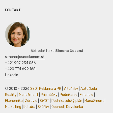
KONTAKT
šéfredaktorka
Simona Česaná
simona@euroekonom.sk
+421 907 234 066
+420 774 699 168
LinkedIn
© 2010 - 2026
SEO
|
Reklama a PR
|
Vrtuľníky
|
Autoškola
|
Reality
|
Manažment
|
Prijímáčky
|
Podnikanie
|
Financie
|
Ekonomika
|
Zdravie
|
SWOT
|
Podnikateľský plán
|
Manažment
|
Marketing
|
Kultúra
|
Skúšky
|
Obchod
|
Dovolenka