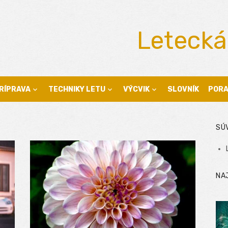
Letecká
RÍPRAVA
TECHNIKY LETU
VÝCVIK
SLOVNÍK
POR
SÚ
NA