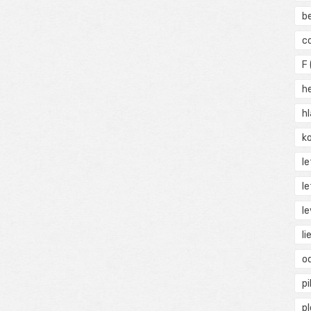
b
c
F
h
h
ko
l
le
le
li
o
pi
p