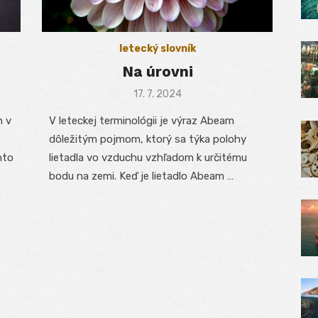
letecký slovník
Na úrovni
Posted
17. 7. 2024
on
n v
V leteckej terminológii je výraz Abeam
dôležitým pojmom, ktorý sa týka polohy
nto
lietadla vo vzduchu vzhľadom k určitému
bodu na zemi. Keď je lietadlo Abeam …