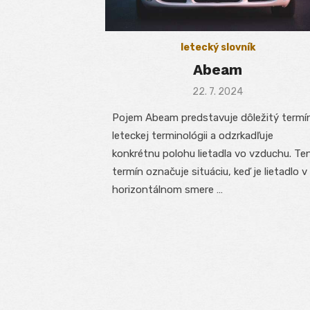
letecký slovník
Abeam
Posted
22. 7. 2024
on
Pojem Abeam predstavuje dôležitý termí
leteckej terminológii a odzrkadľuje
konkrétnu polohu lietadla vo vzduchu. Te
termín označuje situáciu, keď je lietadlo v
horizontálnom smere …