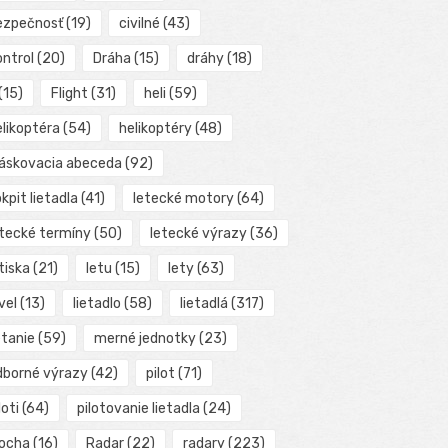
ezpečnosť
(19)
civilné
(43)
ontrol
(20)
Dráha
(15)
dráhy
(18)
(15)
Flight
(31)
heli
(59)
elikoptéra
(54)
helikoptéry
(48)
láskovacia abeceda
(92)
kpit lietadla
(41)
letecké motory
(64)
etecké termíny
(50)
letecké výrazy
(36)
tiska
(21)
letu
(15)
lety
(63)
vel
(13)
lietadlo
(58)
lietadlá
(317)
etanie
(59)
merné jednotky
(23)
dborné výrazy
(42)
pilot
(71)
loti
(64)
pilotovanie lietadla
(24)
locha
(16)
Radar
(22)
radary
(223)