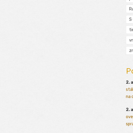
R
S
t
vr
zn
P
2. 
stá
na o
2. 
ove
sprá