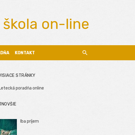
 škola on-line
ADŇA
KONTAKT
VISIACE STRÁNKY
Letecká poradňa online
JNOVŠIE
Iba príjem