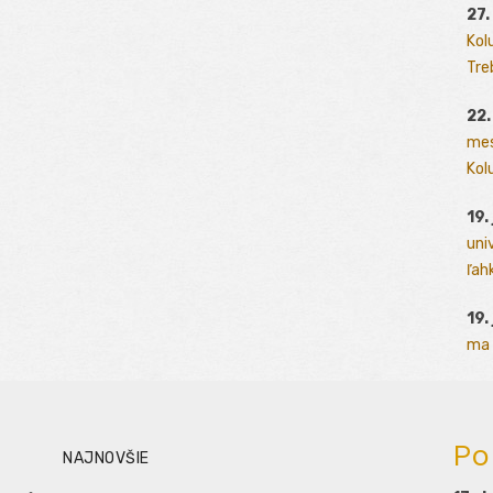
27.
Kol
Tre
22.
mes
Kolu
19.
uni
ľah
19.
ma 
Po
NAJNOVŠIE