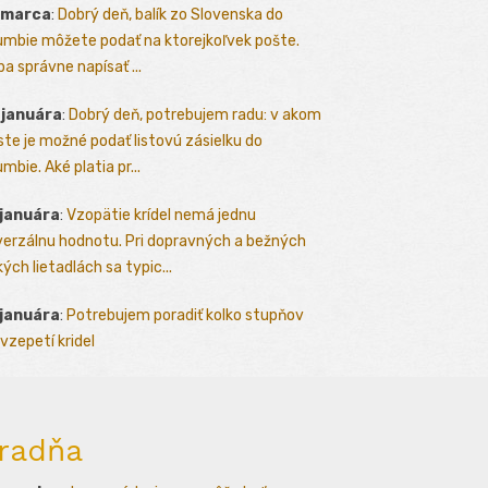
 marca
:
Dobrý deň, balík zo Slovenska do
umbie môžete podať na ktorejkoľvek pošte.
ba správne napísať ...
 januára
:
Dobrý deň, potrebujem radu: v akom
te je možné podať listovú zásielku do
mbie. Aké platia pr...
 januára
:
Vzopätie krídel nemá jednu
verzálnu hodnotu. Pri dopravných a bežných
kých lietadlách sa typic...
 januára
:
Potrebujem poradiť kolko stupňov
vzepetí kridel
radňa