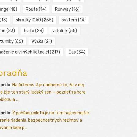
ange
(18)
Route
(14)
Runway
(16)
(13)
skratky ICAO
(255)
system
(14)
ime
(23)
trate
(23)
vrtuľník
(55)
tuľníky
(66)
Výška
(21)
ačenie civilných lietadiel
(217)
Čas
(34)
oradňa
apríla
:
Na Artemis 2 je nádherné to, že v nej
le žije ten starý ľudský sen — pozrieť sa hore
blohu a ...
apríla
:
Z pohľadu pilota je na tom najcennejšie
renie riadenia, bezpečnostných režimov a
vania lode p...