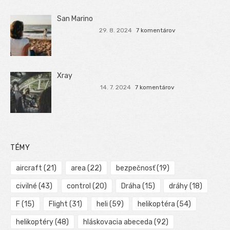
San Marino
29. 8. 2024
7 komentárov
Xray
14. 7. 2024
7 komentárov
TÉMY
aircraft
(21)
area
(22)
bezpečnosť
(19)
civilné
(43)
control
(20)
Dráha
(15)
dráhy
(18)
F
(15)
Flight
(31)
heli
(59)
helikoptéra
(54)
helikoptéry
(48)
hláskovacia abeceda
(92)