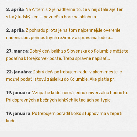
2. apríla
:
Na Artemis 2 je nádherné to, že v nej stále žije ten
starý ľudský sen — pozrieť sa hore na oblohu a ...
2. apríla
:
Z pohľadu pilota je na tom najcennejšie overenie
riadenia, bezpečnostných režimov a správania lode p...
27. marca
:
Dobrý deň, balík zo Slovenska do Kolumbie môžete
podať na ktorejkoľvek pošte. Treba správne napísať ...
22. januára
:
Dobrý deň, potrebujem radu: v akom meste je
možné podať listovú zásielku do Kolumbie. Aké platia pr...
19. januára
:
Vzopätie krídel nemá jednu univerzálnu hodnotu.
Pri dopravných a bežných ľahkých lietadlách sa typic...
19. januára
:
Potrebujem poradiť kolko stupňov ma vzepetí
kridel