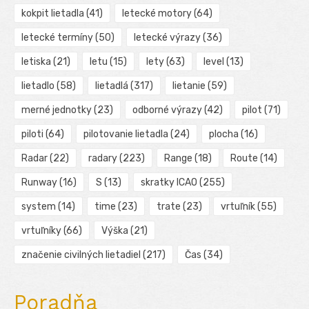
kokpit lietadla
(41)
letecké motory
(64)
letecké termíny
(50)
letecké výrazy
(36)
letiska
(21)
letu
(15)
lety
(63)
level
(13)
lietadlo
(58)
lietadlá
(317)
lietanie
(59)
merné jednotky
(23)
odborné výrazy
(42)
pilot
(71)
piloti
(64)
pilotovanie lietadla
(24)
plocha
(16)
Radar
(22)
radary
(223)
Range
(18)
Route
(14)
Runway
(16)
S
(13)
skratky ICAO
(255)
system
(14)
time
(23)
trate
(23)
vrtuľník
(55)
vrtuľníky
(66)
Výška
(21)
značenie civilných lietadiel
(217)
Čas
(34)
Poradňa