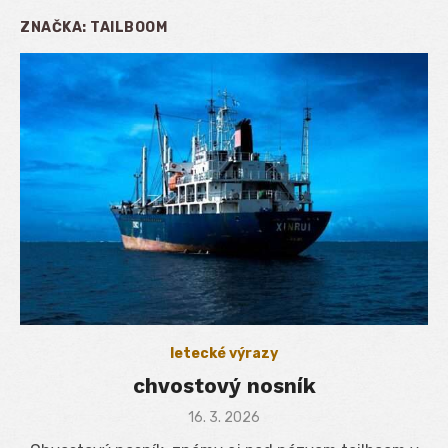
ZNAČKA:
TAILBOOM
letecké výrazy
chvostový nosník
Posted
16. 3. 2026
on