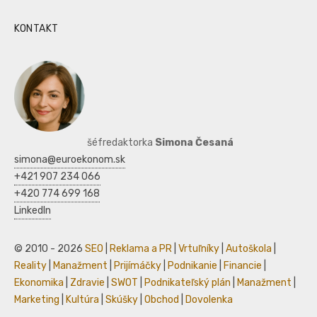
KONTAKT
šéfredaktorka
Simona Česaná
simona@euroekonom.sk
+421 907 234 066
+420 774 699 168
LinkedIn
© 2010 - 2026
SEO
|
Reklama a PR
|
Vrtuľníky
|
Autoškola
|
Reality
|
Manažment
|
Prijímáčky
|
Podnikanie
|
Financie
|
Ekonomika
|
Zdravie
|
SWOT
|
Podnikateľský plán
|
Manažment
|
Marketing
|
Kultúra
|
Skúšky
|
Obchod
|
Dovolenka