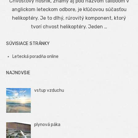
Chvostový nosník, známy aj pod názvom tailboom v
anglickom leteckom odbore, je kľúčovou súčasťou
helikoptéry. Je to dlhý, rúrovitý komponent, ktorý
tvorí chvost helikoptéry. Jeden …
SÚVISIACE STRÁNKY
Letecká poradňa online
NAJNOVŠIE
vstup vzduchu
plynová páka