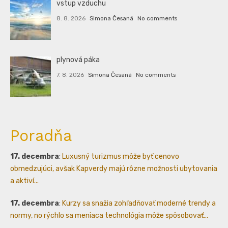
vstup vzduchu
8. 8. 2026
Simona Česaná
No comments
plynová páka
7. 8. 2026
Simona Česaná
No comments
Poradňa
17. decembra
:
Luxusný turizmus môže byť cenovo
obmedzujúci, avšak Kapverdy majú rôzne možnosti ubytovania
a aktiví...
17. decembra
:
Kurzy sa snažia zohľadňovať moderné trendy a
normy, no rýchlo sa meniaca technológia môže spôsobovať...