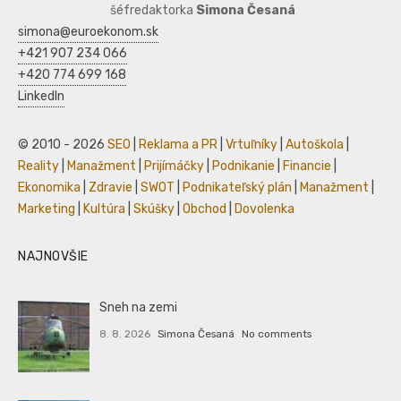
šéfredaktorka
Simona Česaná
simona@euroekonom.sk
+421 907 234 066
+420 774 699 168
LinkedIn
© 2010 - 2026
SEO
|
Reklama a PR
|
Vrtuľníky
|
Autoškola
|
Reality
|
Manažment
|
Prijímáčky
|
Podnikanie
|
Financie
|
Ekonomika
|
Zdravie
|
SWOT
|
Podnikateľský plán
|
Manažment
|
Marketing
|
Kultúra
|
Skúšky
|
Obchod
|
Dovolenka
NAJNOVŠIE
Sneh na zemi
8. 8. 2026
Simona Česaná
No comments