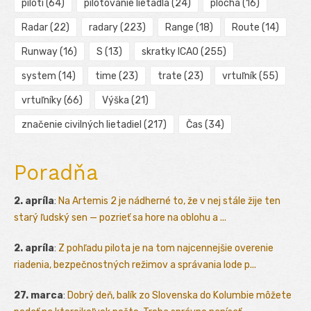
piloti
(64)
pilotovanie lietadla
(24)
plocha
(16)
Radar
(22)
radary
(223)
Range
(18)
Route
(14)
Runway
(16)
S
(13)
skratky ICAO
(255)
system
(14)
time
(23)
trate
(23)
vrtuľník
(55)
vrtuľníky
(66)
Výška
(21)
značenie civilných lietadiel
(217)
Čas
(34)
Poradňa
2. apríla
:
Na Artemis 2 je nádherné to, že v nej stále žije ten
starý ľudský sen — pozrieť sa hore na oblohu a ...
2. apríla
:
Z pohľadu pilota je na tom najcennejšie overenie
riadenia, bezpečnostných režimov a správania lode p...
27. marca
:
Dobrý deň, balík zo Slovenska do Kolumbie môžete