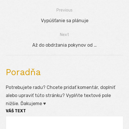
Previous
Navigácia
Previous
Vypúšťanie sa plánuje
v
post:
Next
článku
Next
Až do obdržania pokynov od …
post:
Poradňa
Potrebujete radu? Chcete pridať komentár, doplniť
alebo upraviť túto stránku? Vyplňte textové pole
nižšie. Ďakujeme ♥
VÁŠ TEXT