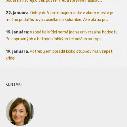
podať na ktorejkoľvek pošte. Treba správne napísať ...
22. januára
:
Dobrý deň, potrebujem radu: v akom meste je
možné podať listovú zásielku do Kolumbie. Aké platia pr...
19. januára
:
Vzopätie krídel nemá jednu univerzálnu hodnotu.
Pri dopravných a bežných ľahkých lietadlách sa typic...
19. januára
:
Potrebujem poradiť kolko stupňov ma vzepetí
kridel
KONTAKT