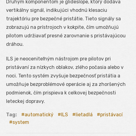
Druhým komponentom je glideslope, ktorý dodáva
vertikálny signál, indikujúci vhodnú klesaciu
trajektóriu pre bezpečné pristátie. Tieto signály sa
zobrazujú na prístrojoch v kokpite, čím umožňujú
pilotom udržiavať presné zarovnanie s pristávajúcou
dráhou.
ILS je neoceniteľným nástrojom pre pilotov pri
pristávaní za nízkych oblakov, zlého počasia alebo v
noci. Tento systém zvyšuje bezpečnosť pristátia a
umožňuje bezproblémové operácie aj za zhoršených
podmienok, čím prispieva k celkovej bezpečnosti
leteckej dopravy.
Tag:
automatický
ILS
lietadlá
pristávací
system