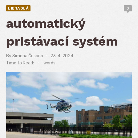
LIETADLÁ
0
automatický
pristávací systém
By
Simona Česaná
Posted
23. 4. 2024
on
Time to Read:
-
words