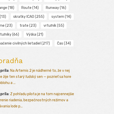
ange
(18)
Route
(14)
Runway
(16)
(13)
skratky ICAO
(255)
system
(14)
ime
(23)
trate
(23)
vrtuľník
(55)
tuľníky
(66)
Výška
(21)
ačenie civilných lietadiel
(217)
Čas
(34)
oradňa
apríla
:
Na Artemis 2 je nádherné to, že v nej
le žije ten starý ľudský sen — pozrieť sa hore
blohu a ...
apríla
:
Z pohľadu pilota je na tom najcennejšie
renie riadenia, bezpečnostných režimov a
vania lode p...