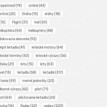
ezpečnosť
(19)
civilné
(43)
ontrol
(20)
Dráha
(15)
dráhy
(18)
(15)
Flight
(31)
heli
(59)
elikoptéra
(54)
helikoptéry
(48)
láskovacia abeceda
(92)
kpit lietadla
(41)
letecké motory
(64)
etecké termíny
(50)
letecké výrazy
(36)
tiska
(21)
letu
(15)
lety
(63)
vel
(13)
lietadlo
(58)
lietadlá
(317)
etanie
(59)
merné jednotky
(23)
dborné výrazy
(42)
pilot
(71)
loti
(64)
pilotovanie lietadla
(24)
locha
(16)
Radar
(22)
radary
(223)