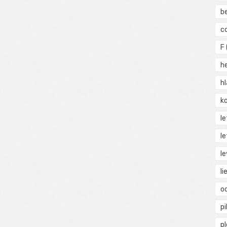
b
c
F
h
h
ko
l
le
le
li
o
pi
p