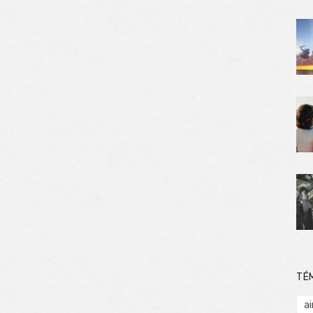
TÉ
ai