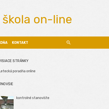
 škola on-line
ADŇA
KONTAKT
VISIACE STRÁNKY
Letecká poradňa online
JNOVŠIE
kontrolné stanovište