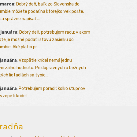
 marca
:
Dobrý deň, balík zo Slovenska do
umbie môžete podať na ktorejkoľvek pošte.
ba správne napísať ...
 januára
:
Dobrý deň, potrebujem radu: v akom
te je možné podať listovú zásielku do
mbie. Aké platia pr...
 januára
:
Vzopätie krídel nemá jednu
verzálnu hodnotu. Pri dopravných a bežných
kých lietadlách sa typic...
 januára
:
Potrebujem poradiť kolko stupňov
vzepetí kridel
radňa