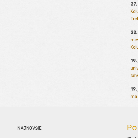
27.
Kol
Tre
22.
mes
Kolu
19.
uni
ľah
19.
ma 
Po
NAJNOVŠIE