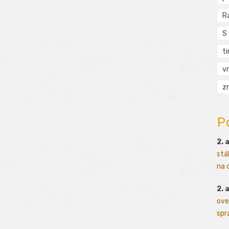
R
S
t
vr
zn
P
2. 
stá
na o
2. 
ove
sprá