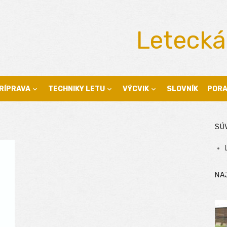
Letecká
RÍPRAVA
TECHNIKY LETU
VÝCVIK
SLOVNÍK
POR
SÚ
NA