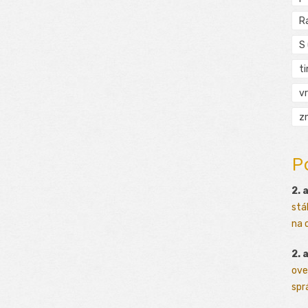
R
S
t
vr
zn
P
2. 
stá
na o
2. 
ove
sprá