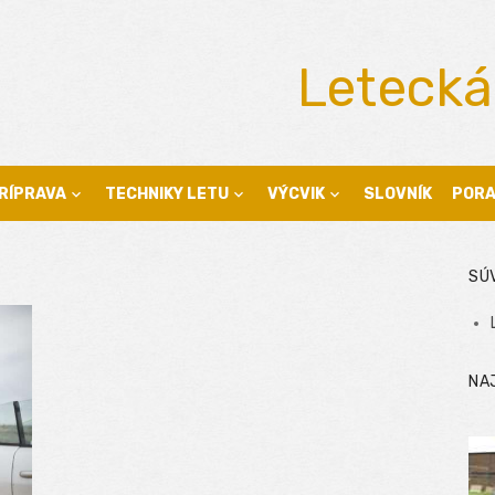
Letecká
RÍPRAVA
TECHNIKY LETU
VÝCVIK
SLOVNÍK
POR
SÚ
NA