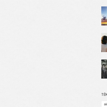
TÉ
ai