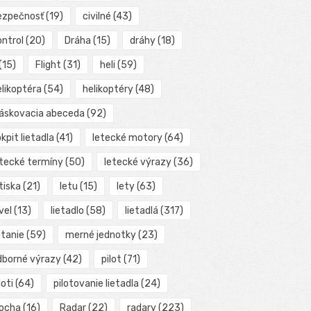
ezpečnosť
(19)
civilné
(43)
ontrol
(20)
Dráha
(15)
dráhy
(18)
(15)
Flight
(31)
heli
(59)
elikoptéra
(54)
helikoptéry
(48)
láskovacia abeceda
(92)
kpit lietadla
(41)
letecké motory
(64)
etecké termíny
(50)
letecké výrazy
(36)
tiska
(21)
letu
(15)
lety
(63)
vel
(13)
lietadlo
(58)
lietadlá
(317)
etanie
(59)
merné jednotky
(23)
dborné výrazy
(42)
pilot
(71)
loti
(64)
pilotovanie lietadla
(24)
locha
(16)
Radar
(22)
radary
(223)