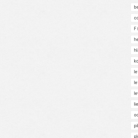
b
c
F
h
h
ko
l
le
le
li
o
pi
p