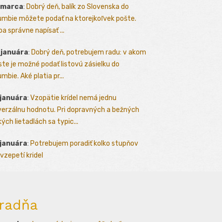
 marca
:
Dobrý deň, balík zo Slovenska do
umbie môžete podať na ktorejkoľvek pošte.
ba správne napísať ...
 januára
:
Dobrý deň, potrebujem radu: v akom
te je možné podať listovú zásielku do
mbie. Aké platia pr...
 januára
:
Vzopätie krídel nemá jednu
verzálnu hodnotu. Pri dopravných a bežných
kých lietadlách sa typic...
 januára
:
Potrebujem poradiť kolko stupňov
vzepetí kridel
radňa