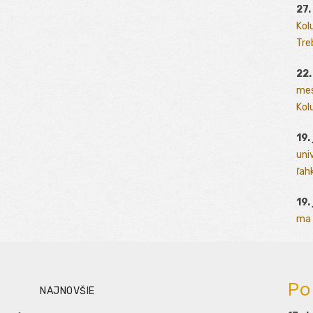
27.
Kol
Tre
22.
mes
Kolu
19.
uni
ľah
19.
ma 
Po
NAJNOVŠIE