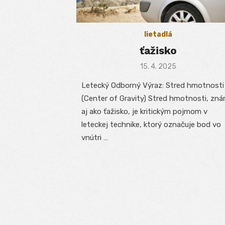
lietadlá
ťažisko
Posted
15. 4. 2025
on
Letecký Odborný Výraz: Stred hmotnosti
(Center of Gravity) Stred hmotnosti, zn
aj ako ťažisko, je kritickým pojmom v
leteckej technike, ktorý označuje bod vo
vnútri …