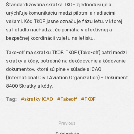
Štandardizovaná skratka TKOF zjednodušuje a
urýchľuje komunikáciu medzi pilotmi a riadiacimi
vežami. Kód TKOF jasne označuje fázu letu, v ktorej
sa lietadlo nachádza, čo pomáha v efektívnej a
bezpečnej koordinácii vzletu na letisku.
Take-off má skratku TKOF. TKOF (Take-off) patrí medzi
skratky a kódy, potrebné na dekódovanie a kódovanie
dokumentov, ktoré sú plne v súlade s ICAO
(International Civil Aviation Organization) – Dokument
8400 Skratky a kódy.
Tag:
skratky ICAO
Takeoff
TKOF
Previous
Navigácia