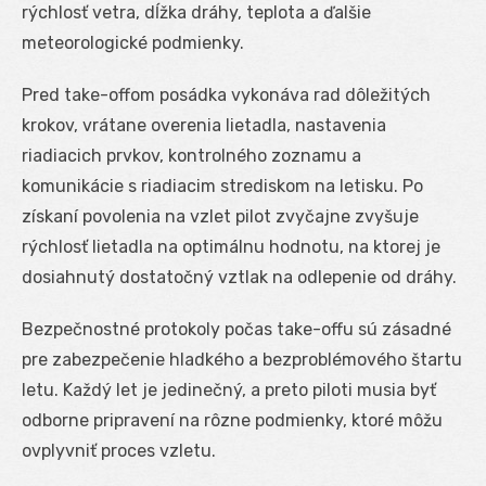
rýchlosť vetra, dĺžka dráhy, teplota a ďalšie
meteorologické podmienky.
Pred take-offom posádka vykonáva rad dôležitých
krokov, vrátane overenia lietadla, nastavenia
riadiacich prvkov, kontrolného zoznamu a
komunikácie s riadiacim strediskom na letisku. Po
získaní povolenia na vzlet pilot zvyčajne zvyšuje
rýchlosť lietadla na optimálnu hodnotu, na ktorej je
dosiahnutý dostatočný vztlak na odlepenie od dráhy.
Bezpečnostné protokoly počas take-offu sú zásadné
pre zabezpečenie hladkého a bezproblémového štartu
letu. Každý let je jedinečný, a preto piloti musia byť
odborne pripravení na rôzne podmienky, ktoré môžu
ovplyvniť proces vzletu.