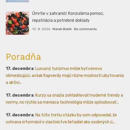
Úmrtie v zahraničí: Konzulárna pomoc,
repatriácia a potrebné doklady
10. 8. 2026
Marek Bielik
No comments
Poradňa
17. decembra
:
Luxusný turizmus môže byť cenovo
obmedzujúci, avšak Kapverdy majú rôzne možnosti ubytovania
a aktiví...
17. decembra
:
Kurzy sa snažia zohľadňovať moderné trendy a
normy, no rýchlo sa meniaca technológia môže spôsobovať...
17. decembra
:
Na túto tretiu otázku by som odpovedal, že
ochrana informácií o vlastníctve lietadiel ako osobných ú...