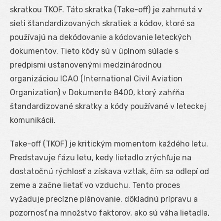
skratkou TKOF. Táto skratka (Take-off) je zahrnutá v
sieti štandardizovaných skratiek a kódov, ktoré sa
používajú na dekódovanie a kódovanie leteckých
dokumentov. Tieto kódy sú v úplnom súlade s
predpismi ustanovenými medzinárodnou
organizáciou ICAO (International Civil Aviation
Organization) v Dokumente 8400, ktorý zahŕňa
štandardizované skratky a kódy používané v leteckej
komunikácii.
Take-off (TKOF) je kritickým momentom každého letu.
Predstavuje fázu letu, kedy lietadlo zrýchľuje na
dostatočnú rýchlosť a získava vztlak, čím sa odlepí od
zeme a začne lietať vo vzduchu. Tento proces
vyžaduje precízne plánovanie, dôkladnú prípravu a
pozornosť na množstvo faktorov, ako sú váha lietadla,