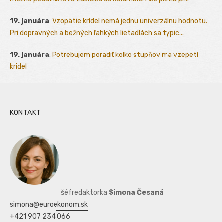
19. januára
:
Vzopätie krídel nemá jednu univerzálnu hodnotu.
Pri dopravných a bežných ľahkých lietadlách sa typic...
19. januára
:
Potrebujem poradiť kolko stupňov ma vzepetí
kridel
KONTAKT
šéfredaktorka
Simona Česaná
simona@euroekonom.sk
+421 907 234 066