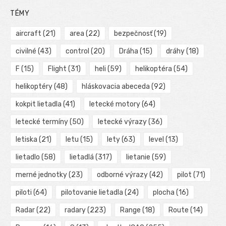
TÉMY
aircraft
(21)
area
(22)
bezpečnosť
(19)
civilné
(43)
control
(20)
Dráha
(15)
dráhy
(18)
F
(15)
Flight
(31)
heli
(59)
helikoptéra
(54)
helikoptéry
(48)
hláskovacia abeceda
(92)
kokpit lietadla
(41)
letecké motory
(64)
letecké termíny
(50)
letecké výrazy
(36)
letiska
(21)
letu
(15)
lety
(63)
level
(13)
lietadlo
(58)
lietadlá
(317)
lietanie
(59)
merné jednotky
(23)
odborné výrazy
(42)
pilot
(71)
piloti
(64)
pilotovanie lietadla
(24)
plocha
(16)
Radar
(22)
radary
(223)
Range
(18)
Route
(14)