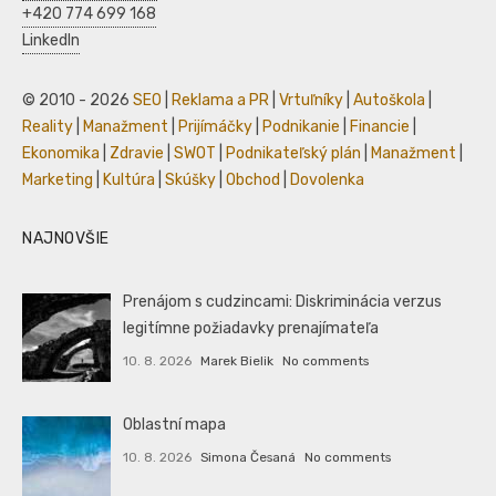
+420 774 699 168
LinkedIn
© 2010 - 2026
SEO
|
Reklama a PR
|
Vrtuľníky
|
Autoškola
|
Reality
|
Manažment
|
Prijímáčky
|
Podnikanie
|
Financie
|
Ekonomika
|
Zdravie
|
SWOT
|
Podnikateľský plán
|
Manažment
|
Marketing
|
Kultúra
|
Skúšky
|
Obchod
|
Dovolenka
NAJNOVŠIE
Prenájom s cudzincami: Diskriminácia verzus
legitímne požiadavky prenajímateľa
10. 8. 2026
Marek Bielik
No comments
Oblastní mapa
10. 8. 2026
Simona Česaná
No comments