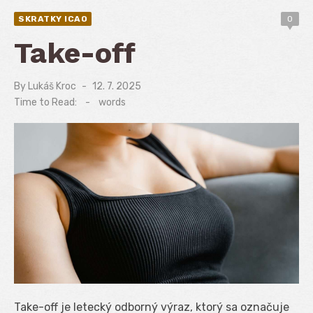
SKRATKY ICAO
0
Take-off
By
Lukáš Kroc
Posted
12. 7. 2025
on
Time to Read:
-
words
Take-off je letecký odborný výraz, ktorý sa označuje