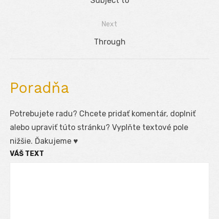
Previous
Subject to
v
post:
Next
článku
Next
Through
post:
Poradňa
Potrebujete radu? Chcete pridať komentár, doplniť
alebo upraviť túto stránku? Vyplňte textové pole
nižšie. Ďakujeme ♥
VÁŠ TEXT