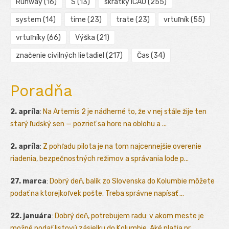
Runway
(16)
S
(13)
skratky ICAO
(255)
system
(14)
time
(23)
trate
(23)
vrtuľník
(55)
vrtuľníky
(66)
Výška
(21)
značenie civilných lietadiel
(217)
Čas
(34)
Poradňa
2. apríla
:
Na Artemis 2 je nádherné to, že v nej stále žije ten
starý ľudský sen — pozrieť sa hore na oblohu a ...
2. apríla
:
Z pohľadu pilota je na tom najcennejšie overenie
riadenia, bezpečnostných režimov a správania lode p...
27. marca
:
Dobrý deň, balík zo Slovenska do Kolumbie môžete
podať na ktorejkoľvek pošte. Treba správne napísať ...
22. januára
:
Dobrý deň, potrebujem radu: v akom meste je
možné podať listovú zásielku do Kolumbie. Aké platia pr...