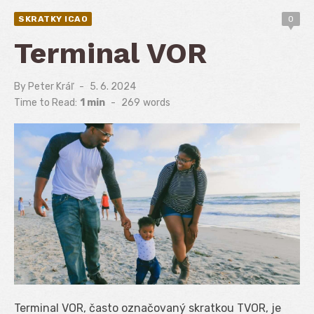
SKRATKY ICAO
0
Terminal VOR
By
Peter Kráľ
Posted
5. 6. 2024
on
Time to Read:
1 min
-
269
words
Terminal VOR, často označovaný skratkou TVOR, je