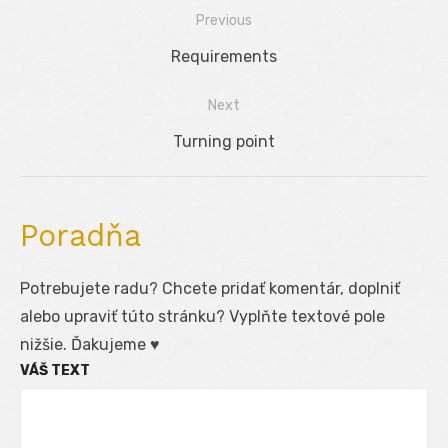
Previous
Navigácia
Previous
Requirements
v
post:
Next
článku
Next
Turning point
post:
Poradňa
Potrebujete radu? Chcete pridať komentár, doplniť
alebo upraviť túto stránku? Vyplňte textové pole
nižšie. Ďakujeme ♥
VÁŠ TEXT