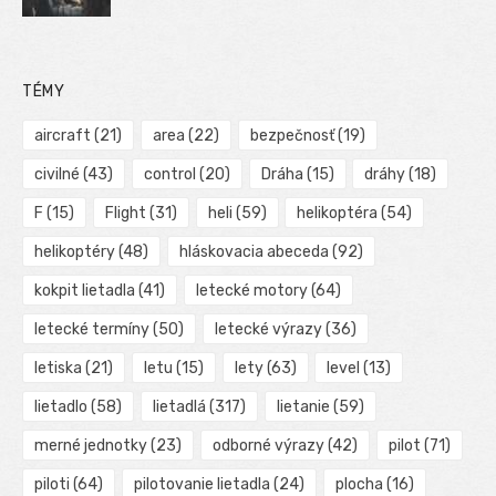
TÉMY
aircraft
(21)
area
(22)
bezpečnosť
(19)
civilné
(43)
control
(20)
Dráha
(15)
dráhy
(18)
F
(15)
Flight
(31)
heli
(59)
helikoptéra
(54)
helikoptéry
(48)
hláskovacia abeceda
(92)
kokpit lietadla
(41)
letecké motory
(64)
letecké termíny
(50)
letecké výrazy
(36)
letiska
(21)
letu
(15)
lety
(63)
level
(13)
lietadlo
(58)
lietadlá
(317)
lietanie
(59)
merné jednotky
(23)
odborné výrazy
(42)
pilot
(71)
piloti
(64)
pilotovanie lietadla
(24)
plocha
(16)