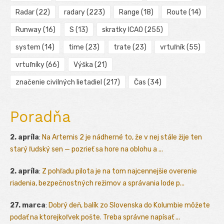
Radar
(22)
radary
(223)
Range
(18)
Route
(14)
Runway
(16)
S
(13)
skratky ICAO
(255)
system
(14)
time
(23)
trate
(23)
vrtuľník
(55)
vrtuľníky
(66)
Výška
(21)
značenie civilných lietadiel
(217)
Čas
(34)
Poradňa
2. apríla
:
Na Artemis 2 je nádherné to, že v nej stále žije ten
starý ľudský sen — pozrieť sa hore na oblohu a ...
2. apríla
:
Z pohľadu pilota je na tom najcennejšie overenie
riadenia, bezpečnostných režimov a správania lode p...
27. marca
:
Dobrý deň, balík zo Slovenska do Kolumbie môžete
podať na ktorejkoľvek pošte. Treba správne napísať ...