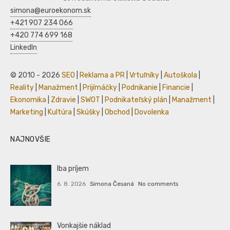
simona@euroekonom.sk
+421 907 234 066
+420 774 699 168
LinkedIn
© 2010 - 2026
SEO
|
Reklama a PR
|
Vrtuľníky
|
Autoškola
|
Reality
|
Manažment
|
Prijímáčky
|
Podnikanie
|
Financie
|
Ekonomika
|
Zdravie
|
SWOT
|
Podnikateľský plán
|
Manažment
|
Marketing
|
Kultúra
|
Skúšky
|
Obchod
|
Dovolenka
NAJNOVŠIE
Iba príjem
6. 8. 2026
Simona Česaná
No comments
Vonkajšie náklad