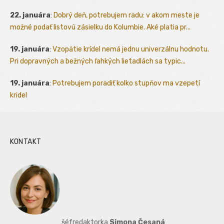
22. januára
:
Dobrý deň, potrebujem radu: v akom meste je
možné podať listovú zásielku do Kolumbie. Aké platia pr...
19. januára
:
Vzopätie krídel nemá jednu univerzálnu hodnotu.
Pri dopravných a bežných ľahkých lietadlách sa typic...
19. januára
:
Potrebujem poradiť kolko stupňov ma vzepetí
kridel
KONTAKT
šéfredaktorka
Simona Česaná