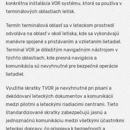
konkrétna inštalácia VOR systému, ktorá sa používa v
terminálových oblastiach letísk.
Termín terminálová oblasť sa v leteckom prostredí
odvoláva na oblasť v okolí letiska, kde sa vykonávajú
manévre spojené s pristávaním a vzlietaním lietadiel.
Terminal VOR je dôležitým navigačným nástrojom v
týchto oblastiach, kde presná navigácia a
komunikácia sú nevyhnutné pre bezpečné operácie
lietadiel.
Využitie skratky TVOR je nevyhnutné pri písaní a
dekódovaní leteckých dokumentov a komunikácii
medzi pilotmi a leteckými riadiacimi centrami. Tieto
štandardizované skratky zabezpečujú jasnú a
jednoznačnú komunikáciu medzi všetkými účastníkmi
leteckej dopravy, čo prispieva k bezpečnosti a