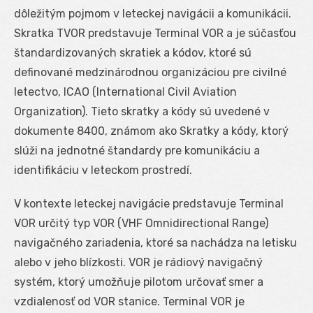
dôležitým pojmom v leteckej navigácii a komunikácii.
Skratka TVOR predstavuje Terminal VOR a je súčasťou
štandardizovaných skratiek a kódov, ktoré sú
definované medzinárodnou organizáciou pre civilné
letectvo, ICAO (International Civil Aviation
Organization). Tieto skratky a kódy sú uvedené v
dokumente 8400, známom ako Skratky a kódy, ktorý
slúži na jednotné štandardy pre komunikáciu a
identifikáciu v leteckom prostredí.
V kontexte leteckej navigácie predstavuje Terminal
VOR určitý typ VOR (VHF Omnidirectional Range)
navigačného zariadenia, ktoré sa nachádza na letisku
alebo v jeho blízkosti. VOR je rádiový navigačný
systém, ktorý umožňuje pilotom určovať smer a
vzdialenosť od VOR stanice. Terminal VOR je