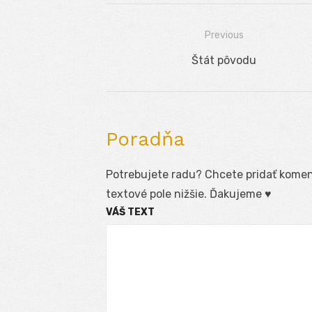
Previous
Navigácia
Previous
Štát pôvodu
v
post:
článku
Poradňa
Potrebujete radu? Chcete pridať koment
textové pole nižšie. Ďakujeme ♥
VÁŠ TEXT