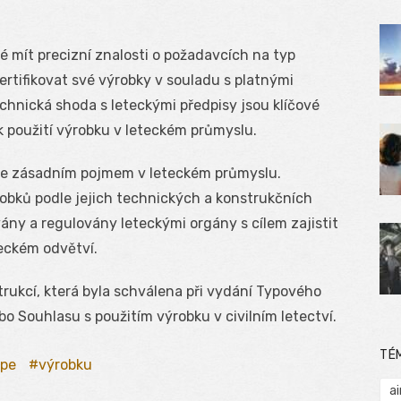
é mít precizní znalosti o požadavcích na typ
certifikovat své výrobky v souladu s platnými
chnická shoda s leteckými předpisy jsou klíčové
 k použití výrobku v leteckém průmyslu.
u je zásadním pojmem v leteckém průmyslu.
obků podle jejich technických a konstrukčních
ovány a regulovány leteckými orgány s cílem zajistit
teckém odvětví.
rukcí, která byla schválena při vydání Typového
o Souhlasu s použitím výrobku v civilním letectví.
TÉ
ype
výrobku
ai