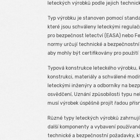
leteckých výrobků podle jejich technic
Typ výrobku je stanoven pomocí standa
které jsou schváleny leteckými regulač
pro bezpečnost letectví (EASA) nebo Fe
normy určují technické a bezpečnostní 
aby mohly být certifikovány pro použití v
Typová konstrukce leteckého výrobku, 
konstrukci, materiály a schválené modi
leteckými inženýry a odborníky na bezp
osvědčení, Uznání způsobilosti typu ne
musí výrobek úspěšně projít řadou přísn
Různé typy leteckých výrobků zahrnují l
další komponenty a vybavení používané 
technické a bezpečnostní požadavky, k