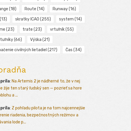
ange
(18)
Route
(14)
Runway
(16)
(13)
skratky ICAO
(255)
system
(14)
ime
(23)
trate
(23)
vrtuľník
(55)
tuľníky
(66)
Výška
(21)
ačenie civilných lietadiel
(217)
Čas
(34)
oradňa
apríla
:
Na Artemis 2 je nádherné to, že v nej
le žije ten starý ľudský sen — pozrieť sa hore
blohu a ...
apríla
:
Z pohľadu pilota je na tom najcennejšie
renie riadenia, bezpečnostných režimov a
vania lode p...