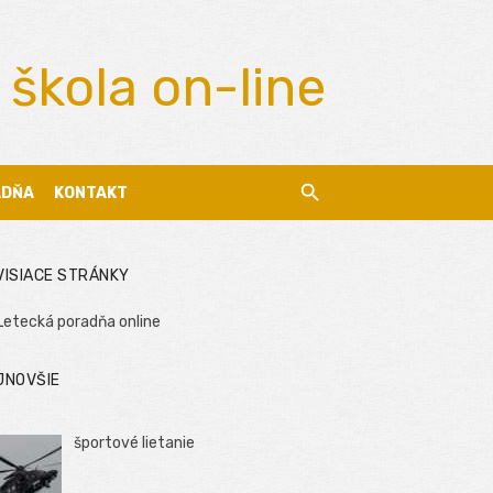
 škola on-line
ADŇA
KONTAKT
VISIACE STRÁNKY
Letecká poradňa online
JNOVŠIE
športové lietanie