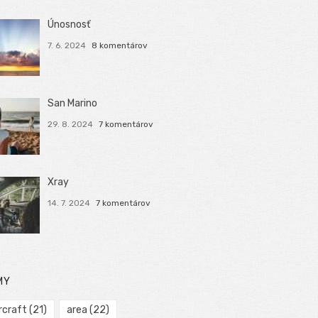
Únosnosť
7. 6. 2024
8 komentárov
San Marino
29. 8. 2024
7 komentárov
Xray
14. 7. 2024
7 komentárov
MY
rcraft
(21)
area
(22)