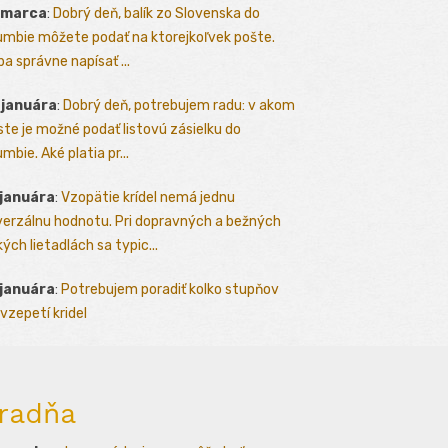
 marca
:
Dobrý deň, balík zo Slovenska do
umbie môžete podať na ktorejkoľvek pošte.
ba správne napísať ...
 januára
:
Dobrý deň, potrebujem radu: v akom
te je možné podať listovú zásielku do
mbie. Aké platia pr...
 januára
:
Vzopätie krídel nemá jednu
verzálnu hodnotu. Pri dopravných a bežných
kých lietadlách sa typic...
 januára
:
Potrebujem poradiť kolko stupňov
vzepetí kridel
radňa