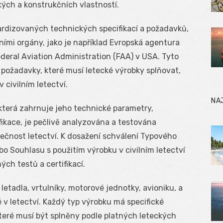
kých a konstrukčních vlastností.
rdizovaných technických specifikací a požadavků,
ními orgány, jako je například Evropská agentura
deral Aviation Administration (FAA) v USA. Tyto
požadavky, které musí letecké výrobky splňovat,
 civilním letectví.
NA
která zahrnuje jeho technické parametry,
fikace, je pečlivě analyzována a testována
ečnost letectví. K dosažení schválení Typového
bo Souhlasu s použitím výrobku v civilním letectví
ých testů a certifikací.
etadla, vrtulníky, motorové jednotky, avioniku, a
v letectví. Každý typ výrobku má specifické
teré musí být splněny podle platných leteckých