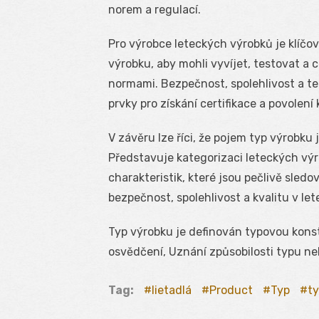
norem a regulací.
Pro výrobce leteckých výrobků je klíčov
výrobku, aby mohli vyvíjet, testovat a 
normami. Bezpečnost, spolehlivost a te
prvky pro získání certifikace a povolení
V závěru lze říci, že pojem typ výrobk
Představuje kategorizaci leteckých výr
charakteristik, které jsou pečlivě sled
bezpečnost, spolehlivost a kvalitu v le
Typ výrobku je definován typovou konst
osvědčení, Uznání způsobilosti typu neb
Tag:
lietadlá
Product
Typ
t