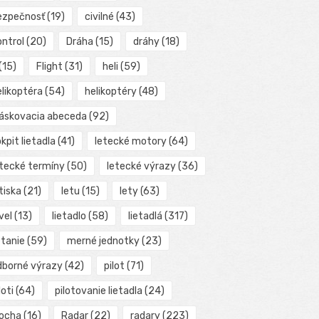
ezpečnosť
(19)
civilné
(43)
ontrol
(20)
Dráha
(15)
dráhy
(18)
(15)
Flight
(31)
heli
(59)
elikoptéra
(54)
helikoptéry
(48)
láskovacia abeceda
(92)
kpit lietadla
(41)
letecké motory
(64)
etecké termíny
(50)
letecké výrazy
(36)
tiska
(21)
letu
(15)
lety
(63)
vel
(13)
lietadlo
(58)
lietadlá
(317)
etanie
(59)
merné jednotky
(23)
dborné výrazy
(42)
pilot
(71)
loti
(64)
pilotovanie lietadla
(24)
locha
(16)
Radar
(22)
radary
(223)