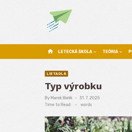
Skip
to
content
home
LETECKÁ ŠKOLA
TEÓRIA
P
LIETADLÁ
Typ výrobku
By
Marek Bielik
Posted
31. 7. 2025
on
Time to Read:
-
words