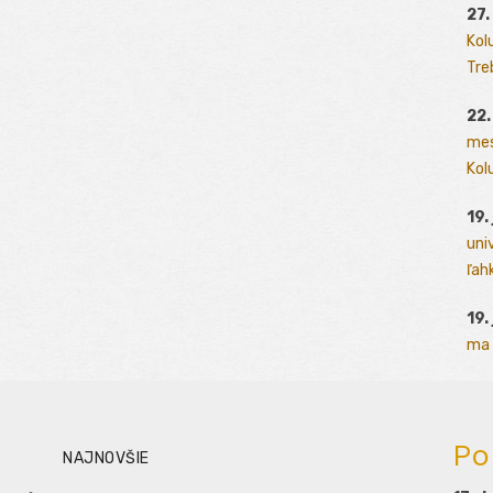
27.
Kol
Tre
22.
mes
Kolu
19.
uni
ľah
19.
ma 
Po
NAJNOVŠIE