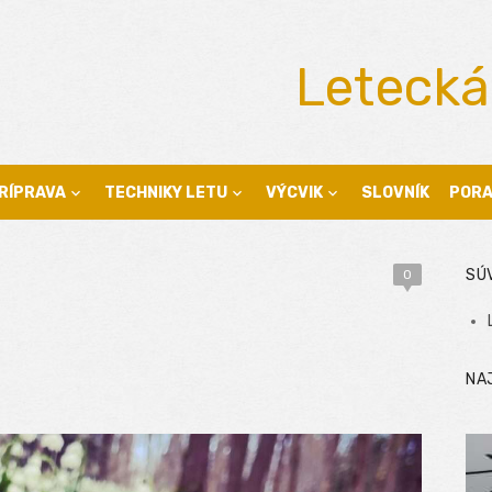
Letecká
RÍPRAVA
TECHNIKY LETU
VÝCVIK
SLOVNÍK
POR
SÚ
0
NA