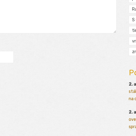
R
S
t
vr
zn
P
2. 
stá
na o
2. 
ove
sprá