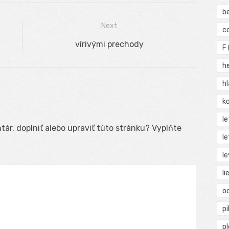
b
Next
c
Next
vírivými prechody
F
post:
h
h
ko
l
ár, doplniť alebo upraviť túto stránku? Vyplňte
le
le
li
o
pi
p