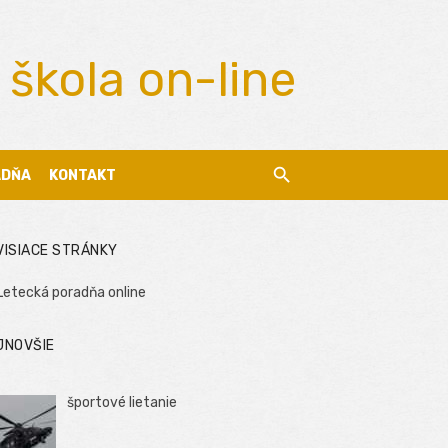
 škola on-line
ADŇA
KONTAKT
VISIACE STRÁNKY
Letecká poradňa online
JNOVŠIE
športové lietanie