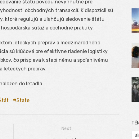
sledovanie štátu pôvodu nevyhnutné pre
hodnosti obchodných transakcií. K dispozícii sú
 ktoré regulujú a uľahčujú sledovanie štátu
 hospodárska súťaž a obchodné praktiky.
pektom leteckých prepráv a medzinárodného
a sú kľúčové pre efektívne riadenie logistiky,
bkov, čo prispieva k stabilnému a spoľahlivému
 leteckých prepráv.
naložen do letadla.
Štát
State
TÉ
Next
ai