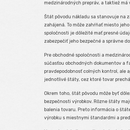
medzinárodných prepráv, a taktiež má 
Štát pôvodu nákladu sa stanovuje na zá
zahájená. To môže zahŕňať miesto jeho 
spoločnosti je dôležité mať presné údaj
zabezpečiť jeho bezpečné a správne do
Pre obchodné spoločnosti a medzináro
súčasťou obchodných dokumentov a fakt
pravdepodobnosť colných kontrol, ale aj
jednotlivé štáty, cez ktoré tovar prech
Okrem toho, štát pôvodu môže byť dôlež
bezpečnosti výrobkov. Rôzne štáty maj
balenia tovaru. Preto informácia o št
výrobku s miestnymi štandardmi a pred