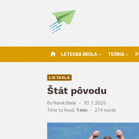
Skip
to
content
home
LETECKÁ ŠKOLA
TEÓRIA
P
LIETADLÁ
Štát pôvodu
By
Marek Bielik
Posted
30. 7. 2025
on
Time to Read:
1 min
-
274
words