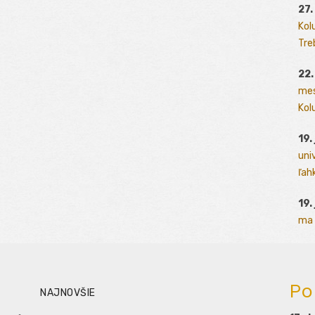
27.
Kol
Tre
22.
mes
Kolu
19.
uni
ľah
19.
ma 
Po
NAJNOVŠIE