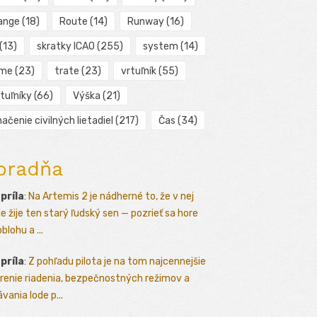
ange
(18)
Route
(14)
Runway
(16)
(13)
skratky ICAO
(255)
system
(14)
ime
(23)
trate
(23)
vrtuľník
(55)
tuľníky
(66)
Výška
(21)
ačenie civilných lietadiel
(217)
Čas
(34)
oradňa
apríla
:
Na Artemis 2 je nádherné to, že v nej
le žije ten starý ľudský sen — pozrieť sa hore
blohu a ...
apríla
:
Z pohľadu pilota je na tom najcennejšie
renie riadenia, bezpečnostných režimov a
vania lode p...