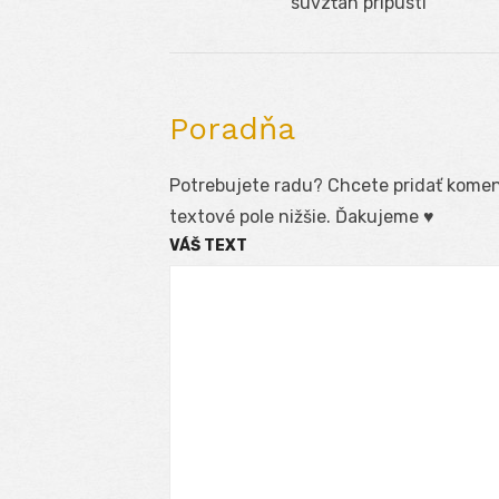
Previous
súvzťah prípusti
v
post:
článku
Poradňa
Potrebujete radu? Chcete pridať koment
textové pole nižšie. Ďakujeme ♥
VÁŠ TEXT