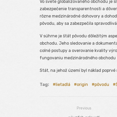
Vo svete globalizovaného obchodu je 
zabezpečenie transparentnosti a dôvery
rôzne medzinárodné dohovory a dohody,
pôvodu, aby sa zabezpečila spravodlivá
V súhrne je štát pôvodu dôležitým as
obchodu. Jeho sledovanie a dokumentáci
colné postupy a overovanie kvality výro
fungovaniu medzinárodného obchodu a
Stát, na jehož území byl náklad poprvé 
Tag:
lietadlá
origin
pôvodu
Previous
Navigácia