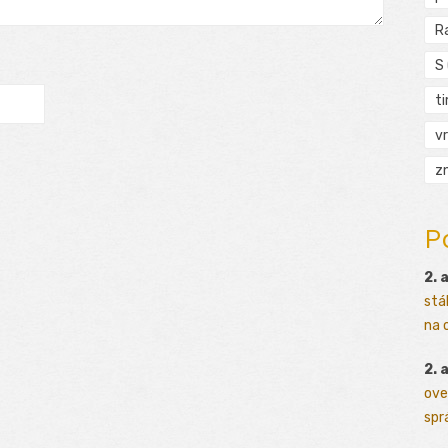
R
S
t
vr
zn
P
2. 
stá
na o
2. 
ove
sprá