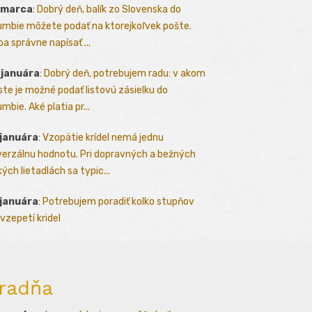
 marca
:
Dobrý deň, balík zo Slovenska do
umbie môžete podať na ktorejkoľvek pošte.
ba správne napísať ...
 januára
:
Dobrý deň, potrebujem radu: v akom
te je možné podať listovú zásielku do
mbie. Aké platia pr...
 januára
:
Vzopätie krídel nemá jednu
verzálnu hodnotu. Pri dopravných a bežných
kých lietadlách sa typic...
 januára
:
Potrebujem poradiť kolko stupňov
vzepetí kridel
radňa