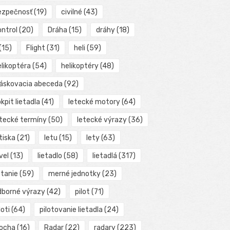
ezpečnosť
(19)
civilné
(43)
ontrol
(20)
Dráha
(15)
dráhy
(18)
(15)
Flight
(31)
heli
(59)
elikoptéra
(54)
helikoptéry
(48)
láskovacia abeceda
(92)
kpit lietadla
(41)
letecké motory
(64)
etecké termíny
(50)
letecké výrazy
(36)
tiska
(21)
letu
(15)
lety
(63)
vel
(13)
lietadlo
(58)
lietadlá
(317)
etanie
(59)
merné jednotky
(23)
dborné výrazy
(42)
pilot
(71)
loti
(64)
pilotovanie lietadla
(24)
locha
(16)
Radar
(22)
radary
(223)