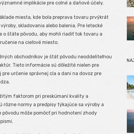
významné implikácie pre colné a daňové účely.
klade miesta, kde bola preprava tovaru prvýkrát
výroby, skladovania alebo balenia. Pre letecké
e o štáte pôvodu, aby mohli riadiť tok tovaru a
ručenie na cieľové miesto.
dných obchodníkov je štát pôvodu neoddeliteľnou
NA
úr. Tieto informácie sú dôležité nielen pre
 pre určenie správnej cla a dani na dovoz pre
ádza.
itým faktorom pri preskúmaní kvality a
ú rôzne normy a predpisy týkajúce sa výroby a
áte pôvodu môže pomôcť pri hodnotení zhody
pismi.