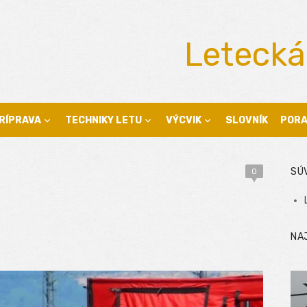
Letecká
RÍPRAVA
TECHNIKY LETU
VÝCVIK
SLOVNÍK
POR
SÚ
0
NA