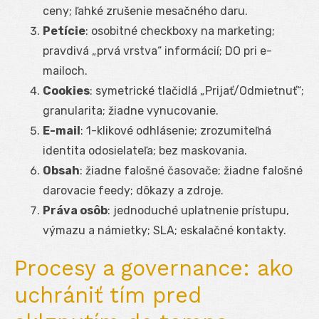
ceny; ľahké zrušenie mesačného daru.
Petície
: osobitné checkboxy na marketing;
pravdivá „prvá vrstva“ informácií; DO pri e-
mailoch.
Cookies
: symetrické tlačidlá „Prijať/Odmietnuť“;
granularita; žiadne vynucovanie.
E-mail
: 1-klikové odhlásenie; zrozumiteľná
identita odosielateľa; bez maskovania.
Obsah
: žiadne falošné časovače; žiadne falošné
darovacie feedy; dôkazy a zdroje.
Práva osôb
: jednoduché uplatnenie prístupu,
výmazu a námietky; SLA; eskalačné kontakty.
Procesy a governance: ako
uchrániť tím pred