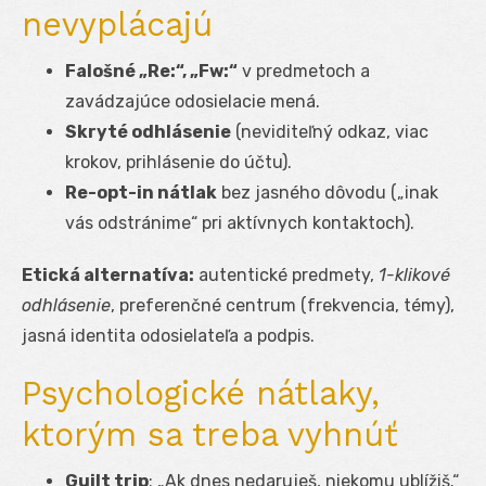
nevyplácajú
Falošné „Re:“, „Fw:“
v predmetoch a
zavádzajúce odosielacie mená.
Skryté odhlásenie
(neviditeľný odkaz, viac
krokov, prihlásenie do účtu).
Re-opt-in nátlak
bez jasného dôvodu („inak
vás odstránime“ pri aktívnych kontaktoch).
Etická alternatíva:
autentické predmety,
1-klikové
odhlásenie
, preferenčné centrum (frekvencia, témy),
jasná identita odosielateľa a podpis.
Psychologické nátlaky,
ktorým sa treba vyhnúť
Guilt trip
: „Ak dnes nedaruješ, niekomu ublížiš.“