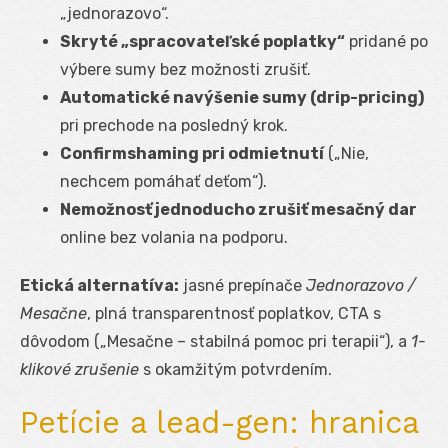
„jednorazovo“.
Skryté „spracovateľské poplatky“
pridané po
výbere sumy bez možnosti zrušiť.
Automatické navýšenie sumy (drip-pricing)
pri prechode na posledný krok.
Confirmshaming pri odmietnutí
(„Nie,
nechcem pomáhať deťom“).
Nemožnosť jednoducho zrušiť mesačný dar
online bez volania na podporu.
Etická alternatíva:
jasné prepínače
Jednorazovo /
Mesačne
, plná transparentnosť poplatkov, CTA s
dôvodom („Mesačne – stabilná pomoc pri terapii“), a
1-
klikové zrušenie
s okamžitým potvrdením.
Petície a lead-gen: hranica