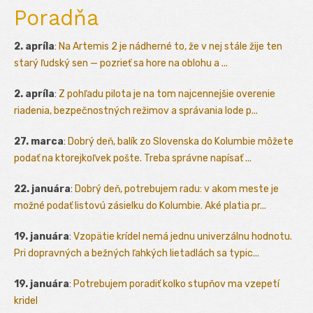
Poradňa
2. apríla
:
Na Artemis 2 je nádherné to, že v nej stále žije ten
starý ľudský sen — pozrieť sa hore na oblohu a ...
2. apríla
:
Z pohľadu pilota je na tom najcennejšie overenie
riadenia, bezpečnostných režimov a správania lode p...
27. marca
:
Dobrý deň, balík zo Slovenska do Kolumbie môžete
podať na ktorejkoľvek pošte. Treba správne napísať ...
22. januára
:
Dobrý deň, potrebujem radu: v akom meste je
možné podať listovú zásielku do Kolumbie. Aké platia pr...
19. januára
:
Vzopätie krídel nemá jednu univerzálnu hodnotu.
Pri dopravných a bežných ľahkých lietadlách sa typic...
19. januára
:
Potrebujem poradiť kolko stupňov ma vzepetí
kridel