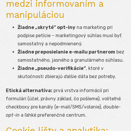
medzi informovaním a
manipuláciou
Žiadne „skryté“ opt-iny
na marketing pri
podpise petície – marketingový súhlas musí byť
samostatný a nepodmienený.
Žiadne preposielanie e-mailu partnerom
bez
samostatného, jasného a granulárneho súhlasu.
Žiadne „pseudo-verifikácie“
, ktoré v
skutočnosti zbierajú ďalšie dáta bez potreby.
Etická alternatíva:
prvá vrstva informácií pri
formulári (účel, právny základ, čo pošleme), voliteľné
checkboxy pre kanály (e-mail/SMS/volanie),
double-
opt-in
a ľahké preferenčné centrum.
Cookie lišty a analytika: