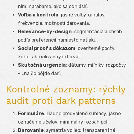
nimi narábame, ako sa odhlásiť.
Voľba a kontrola
: jasné voľby kanálov,
frekvencie, možností darovania.
Relevance-by-design
: segmentácia a obsah
podľa preferencií namiesto nátlaku.
Social proof s dôkazom
: overiteľné počty,
zdroj, aktualizačný interval.
Skutočná urgencia
: dátumy, míľniky, rozpočty
– „na čo pôjde dar“.
Kontrolné zoznamy: rýchly
audit proti dark patterns
Formuláre
: žiadne predvolené súhlasy; jasné
označenie účelov; minimálny rozsah polí.
Darovanie
: symetria volieb; transparentné