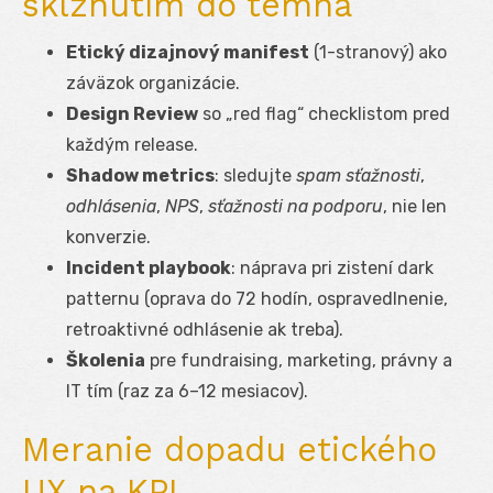
sklznutím do temna
Etický dizajnový manifest
(1-stranový) ako
záväzok organizácie.
Design Review
so „red flag“ checklistom pred
každým release.
Shadow metrics
: sledujte
spam sťažnosti
,
odhlásenia
,
NPS
,
sťažnosti na podporu
, nie len
konverzie.
Incident playbook
: náprava pri zistení dark
patternu (oprava do 72 hodín, ospravedlnenie,
retroaktivné odhlásenie ak treba).
Školenia
pre fundraising, marketing, právny a
IT tím (raz za 6–12 mesiacov).
Meranie dopadu etického
UX na KPI