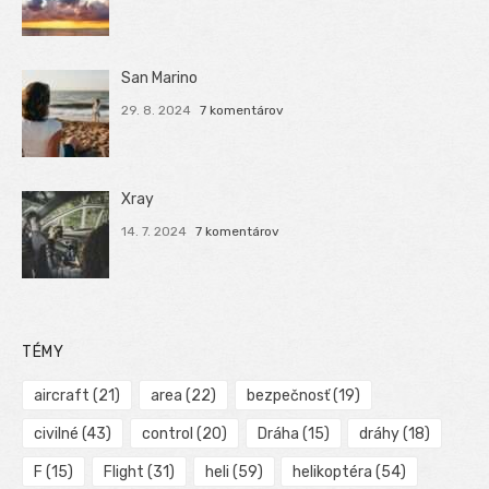
San Marino
29. 8. 2024
7 komentárov
Xray
14. 7. 2024
7 komentárov
TÉMY
aircraft
(21)
area
(22)
bezpečnosť
(19)
civilné
(43)
control
(20)
Dráha
(15)
dráhy
(18)
F
(15)
Flight
(31)
heli
(59)
helikoptéra
(54)