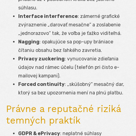
súhlasu.
Interface interference
: zámerné grafické
zvýraznenie „darovať mesačne“ a zoslabenie
„jednorazovo“ tak, že voľba je ťažko viditeľná.
Nagging
: opakujúce sa pop-upy brániace
čítaniu obsahu bez ľahkého zavretia.
Privacy zuckering
: vynucovanie zdieľania
údajov nad rámec účelu (telefón pri čisto e-
mailovej kampani).
Forced continuity
: „skúšobný“ mesačný dar,
ktorý sa bez upozornenia mení na plnú platbu.
Právne a reputačné riziká
temných praktík
GDPR & ePrivacy
: neplatné súhlasy