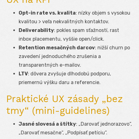
Opt-in rate vs. kvalita
: nízky objem s vysokou
kvalitou > veľa nekvalitných kontaktov.
Deliverability
: pokles spam sťažností, rast
inbox placementu, vyššie open/click.
Retention mesačných darcov
: nižší churn po
zavedení jednoduchého zrušenia a
transparentných e-mailov.
LTV
: dôvera zvyšuje dlhodobú podporu,
priemernú výšku daru a referencie.
Praktické UX zásady „bez
tmy“ (mini-guidelines)
Jasné slovesá a štítky
: „Darovať jednorazovo“,
„Darovať mesačne“, „Podpísať petíciu“.