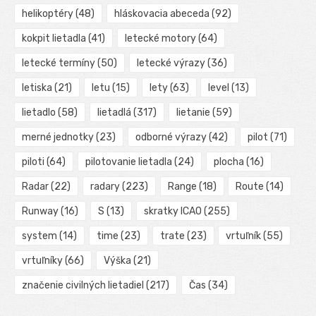
helikoptéry
(48)
hláskovacia abeceda
(92)
kokpit lietadla
(41)
letecké motory
(64)
letecké termíny
(50)
letecké výrazy
(36)
letiska
(21)
letu
(15)
lety
(63)
level
(13)
lietadlo
(58)
lietadlá
(317)
lietanie
(59)
merné jednotky
(23)
odborné výrazy
(42)
pilot
(71)
piloti
(64)
pilotovanie lietadla
(24)
plocha
(16)
Radar
(22)
radary
(223)
Range
(18)
Route
(14)
Runway
(16)
S
(13)
skratky ICAO
(255)
system
(14)
time
(23)
trate
(23)
vrtuľník
(55)
vrtuľníky
(66)
Výška
(21)
značenie civilných lietadiel
(217)
Čas
(34)