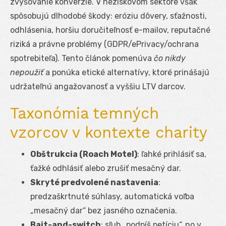
zvyšovanie konverzie. V neziskovom sektore však
spôsobujú dlhodobé škody: eróziu dôvery, sťažnosti,
odhlásenia, horšiu doručiteľnosť e-mailov, reputačné
riziká a právne problémy (GDPR/ePrivacy/ochrana
spotrebiteľa). Tento článok pomenúva
čo nikdy
nepoužiť
a ponúka etické alternatívy, ktoré prinášajú
udržateľnú angažovanosť a vyššiu LTV darcov.
Taxonómia temných
vzorcov v kontexte charity
Obštrukcia (Roach Motel)
: ľahké prihlásiť sa,
ťažké odhlásiť alebo zrušiť mesačný dar.
Skryté predvolené nastavenia
:
predzaškrtnuté súhlasy, automatická voľba
„mesačný dar“ bez jasného označenia.
Bait-and-switch
: sľub „podpíš petíciu“, no v