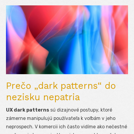
Prečo „dark patterns“ do
nezisku nepatria
UX dark patterns
sú dizajnové postupy, ktoré
zámerne manipulujú používateľa k voľbám v jeho
neprospech. V komercii ich často vidíme ako nečestné