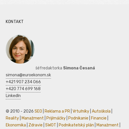
KONTAKT
šéfredaktorka
Simona Česaná
simona@euroekonom.sk
+421 907 234 066
+420 774 699 168
LinkedIn
© 2010 - 2026
SEO
|
Reklama a PR
|
Vrtuľníky
|
Autoškola
|
Reality
|
Manažment
|
Prijímáčky
|
Podnikanie
|
Financie
|
Ekonomika
|
Zdravie
|
SWOT
|
Podnikateľský plán
|
Manažment
|