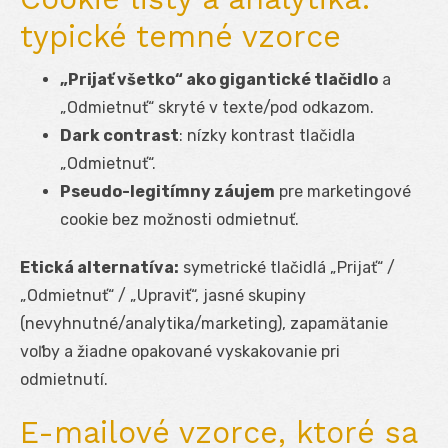
typické temné vzorce
„Prijať všetko“ ako gigantické tlačidlo
a
„Odmietnuť“ skryté v texte/pod odkazom.
Dark contrast
: nízky kontrast tlačidla
„Odmietnuť“.
Pseudo-legitímny záujem
pre marketingové
cookie bez možnosti odmietnuť.
Etická alternatíva:
symetrické tlačidlá „Prijať“ /
„Odmietnuť“ / „Upraviť“, jasné skupiny
(nevyhnutné/analytika/marketing), zapamätanie
voľby a žiadne opakované vyskakovanie pri
odmietnutí.
E-mailové vzorce, ktoré sa