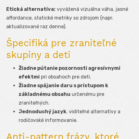
Etická alternatíva:
vyvážená vizuálna váha, jasné
affordance, statické metriky so zdrojom (napr.
aktualizované raz denne).
Špecifiká pre zraniteľné
skupiny a deti
Žiadne pútanie pozornosti agresívnymi
efektmi
pri obsahoch pre deti.
Žiadne spájanie daru s prístupom k
základnému obsahu
určenému pre
zraniteľných.
Jednoduchý jazyk
, viditeľné alternatívy a
rodičovské informovanie.
Anti-pattern frázy, ktoré