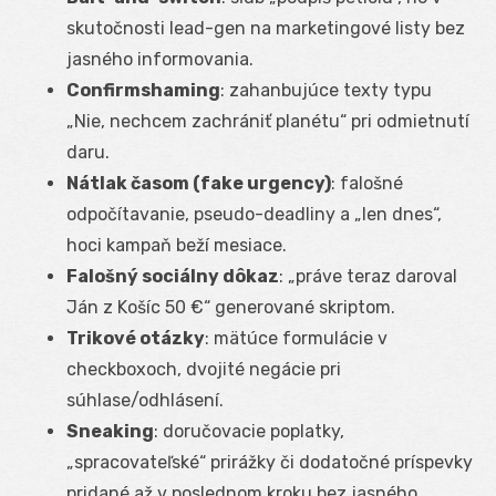
skutočnosti lead-gen na marketingové listy bez
jasného informovania.
Confirmshaming
: zahanbujúce texty typu
„Nie, nechcem zachrániť planétu“ pri odmietnutí
daru.
Nátlak časom (fake urgency)
: falošné
odpočítavanie, pseudo-deadliny a „len dnes“,
hoci kampaň beží mesiace.
Falošný sociálny dôkaz
: „práve teraz daroval
Ján z Košíc 50 €“ generované skriptom.
Trikové otázky
: mätúce formulácie v
checkboxoch, dvojité negácie pri
súhlase/odhlásení.
Sneaking
: doručovacie poplatky,
„spracovateľské“ prirážky či dodatočné príspevky
pridané až v poslednom kroku bez jasného