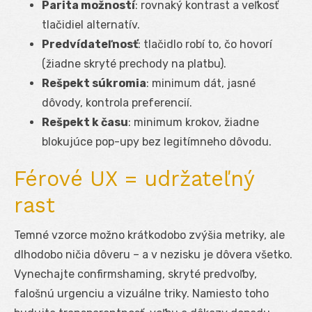
Parita možností
: rovnaký kontrast a veľkosť
tlačidiel alternatív.
Predvídateľnosť
: tlačidlo robí to, čo hovorí
(žiadne skryté prechody na platbu).
Rešpekt súkromia
: minimum dát, jasné
dôvody, kontrola preferencií.
Rešpekt k času
: minimum krokov, žiadne
blokujúce pop-upy bez legitímneho dôvodu.
Férové UX = udržateľný
rast
Temné vzorce možno krátkodobo zvýšia metriky, ale
dlhodobo ničia dôveru – a v nezisku je dôvera všetko.
Vynechajte confirmshaming, skryté predvoľby,
falošnú urgenciu a vizuálne triky. Namiesto toho