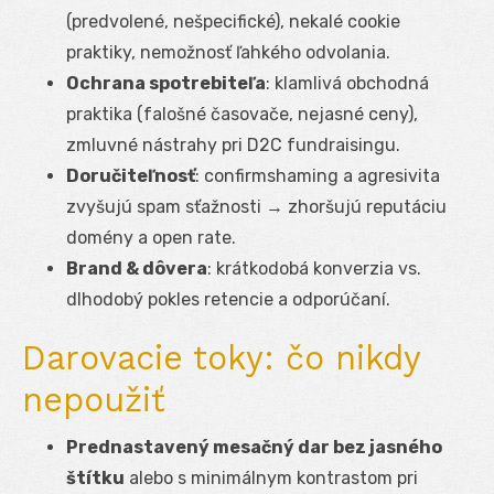
(predvolené, nešpecifické), nekalé cookie
praktiky, nemožnosť ľahkého odvolania.
Ochrana spotrebiteľa
: klamlivá obchodná
praktika (falošné časovače, nejasné ceny),
zmluvné nástrahy pri D2C fundraisingu.
Doručiteľnosť
: confirmshaming a agresivita
zvyšujú spam sťažnosti → zhoršujú reputáciu
domény a open rate.
Brand & dôvera
: krátkodobá konverzia vs.
dlhodobý pokles retencie a odporúčaní.
Darovacie toky: čo nikdy
nepoužiť
Prednastavený mesačný dar bez jasného
štítku
alebo s minimálnym kontrastom pri