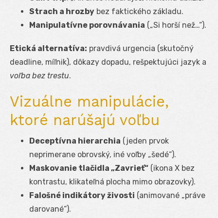
Strach a hrozby
bez faktického základu.
Manipulatívne porovnávania
(„Si horší než…“).
Etická alternatíva:
pravdivá urgencia (skutočný
deadline, míľnik), dôkazy dopadu, rešpektujúci jazyk a
voľba bez trestu
.
Vizuálne manipulácie,
ktoré narúšajú voľbu
Deceptívna hierarchia
(jeden prvok
neprimerane obrovský, iné voľby „šedé“).
Maskovanie tlačidla „Zavrieť“
(ikona X bez
kontrastu, klikateľná plocha mimo obrazovky).
Falošné indikátory živosti
(animované „práve
darované“).