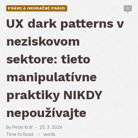
PRÁVO A IMIGRAČNÉ PRÁVO
0
UX dark patterns v
neziskovom
sektore: tieto
manipulatívne
praktiky NIKDY
nepoužívajte
By
Peter Kráľ
Posted
20. 3. 2026
on
Time to Read:
-
words