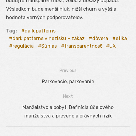
budujte transparentnosť, voľbu a dôkazy dopadu.
Výsledkom bude menší hluk, nižší churn a vyššia
hodnota verných podporovateľov.
Tag:
dark patterns
dark patterns v nezisku – zákaz
dôvera
etika
regulácia
Súhlas
transparentnosť
UX
Previous
Navigácia
Previous
Parkovacie, parkovanie
v
post:
Next
článku
Next
Manželstvo a pobyt: Definícia účelového
post:
manželstva a prevencia právnych rizík