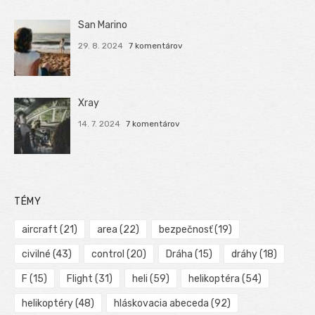
San Marino
29. 8. 2024
7 komentárov
Xray
14. 7. 2024
7 komentárov
TÉMY
aircraft
(21)
area
(22)
bezpečnosť
(19)
civilné
(43)
control
(20)
Dráha
(15)
dráhy
(18)
F
(15)
Flight
(31)
heli
(59)
helikoptéra
(54)
helikoptéry
(48)
hláskovacia abeceda
(92)