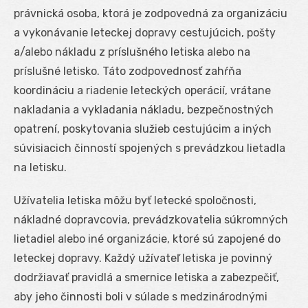
právnická osoba, ktorá je zodpovedná za organizáciu
a vykonávanie leteckej dopravy cestujúcich, pošty
a/alebo nákladu z príslušného letiska alebo na
príslušné letisko. Táto zodpovednosť zahŕňa
koordináciu a riadenie leteckých operácií, vrátane
nakladania a vykladania nákladu, bezpečnostných
opatrení, poskytovania služieb cestujúcim a iných
súvisiacich činností spojených s prevádzkou lietadla
na letisku.
Užívatelia letiska môžu byť letecké spoločnosti,
nákladné dopravcovia, prevádzkovatelia súkromných
lietadiel alebo iné organizácie, ktoré sú zapojené do
leteckej dopravy. Každý užívateľ letiska je povinný
dodržiavať pravidlá a smernice letiska a zabezpečiť,
aby jeho činnosti boli v súlade s medzinárodnými