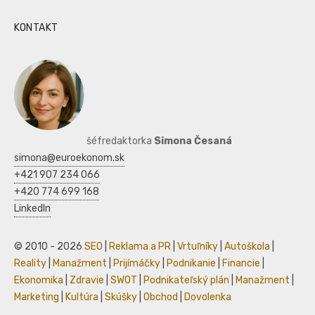
KONTAKT
šéfredaktorka
Simona Česaná
simona@euroekonom.sk
+421 907 234 066
+420 774 699 168
LinkedIn
© 2010 - 2026
SEO
|
Reklama a PR
|
Vrtuľníky
|
Autoškola
|
Reality
|
Manažment
|
Prijímáčky
|
Podnikanie
|
Financie
|
Ekonomika
|
Zdravie
|
SWOT
|
Podnikateľský plán
|
Manažment
|
Marketing
|
Kultúra
|
Skúšky
|
Obchod
|
Dovolenka