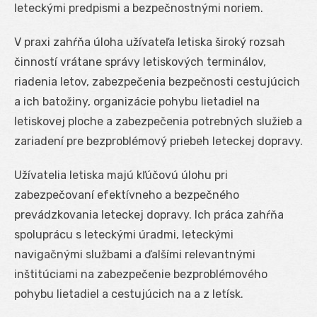
leteckými predpismi a bezpečnostnými noriem.
V praxi zahŕňa úloha užívateľa letiska široký rozsah
činností vrátane správy letiskových terminálov,
riadenia letov, zabezpečenia bezpečnosti cestujúcich
a ich batožiny, organizácie pohybu lietadiel na
letiskovej ploche a zabezpečenia potrebných služieb a
zariadení pre bezproblémový priebeh leteckej dopravy.
Užívatelia letiska majú kľúčovú úlohu pri
zabezpečovaní efektívneho a bezpečného
prevádzkovania leteckej dopravy. Ich práca zahŕňa
spoluprácu s leteckými úradmi, leteckými
navigačnými službami a ďalšími relevantnými
inštitúciami na zabezpečenie bezproblémového
pohybu lietadiel a cestujúcich na a z letísk.