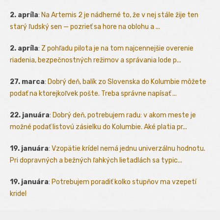
2. apríla
:
Na Artemis 2 je nádherné to, že v nej stále žije ten
starý ľudský sen — pozrieť sa hore na oblohu a ...
2. apríla
:
Z pohľadu pilota je na tom najcennejšie overenie
riadenia, bezpečnostných režimov a správania lode p...
27. marca
:
Dobrý deň, balík zo Slovenska do Kolumbie môžete
podať na ktorejkoľvek pošte. Treba správne napísať ...
22. januára
:
Dobrý deň, potrebujem radu: v akom meste je
možné podať listovú zásielku do Kolumbie. Aké platia pr...
19. januára
:
Vzopätie krídel nemá jednu univerzálnu hodnotu.
Pri dopravných a bežných ľahkých lietadlách sa typic...
19. januára
:
Potrebujem poradiť kolko stupňov ma vzepetí
kridel