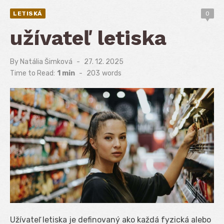
LETISKÁ
0
užívateľ letiska
By
Natália Šimková
Posted
27. 12. 2025
on
Time to Read:
1 min
-
203
words
Užívateľ letiska je definovaný ako každá fyzická alebo