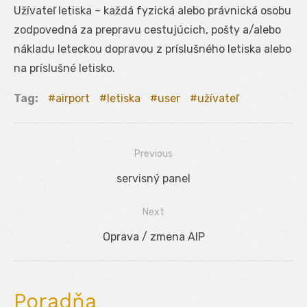
Užívateľ letiska – každá fyzická alebo právnická osobu
zodpovedná za prepravu cestujúcich, pošty a/alebo
nákladu leteckou dopravou z príslušného letiska alebo
na príslušné letisko.
Tag:
airport
letiska
user
užívateľ
Previous
Navigácia
Previous
servisný panel
v
post:
Next
článku
Next
Oprava / zmena AIP
post:
Poradňa