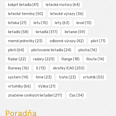
kokpit lietadla
(41)
letecké motory
(64)
letecké termíny
(50)
letecké výrazy
(36)
letiska
(21)
letu
(15)
lety
(63)
level
(13)
lietadlo
(58)
lietadlá
(317)
lietanie
(59)
merné jednotky
(23)
odborné výrazy
(42)
pilot
(71)
piloti
(64)
pilotovanie lietadla
(24)
plocha
(16)
Radar
(22)
radary
(223)
Range
(18)
Route
(14)
Runway
(16)
S
(13)
skratky ICAO
(255)
system
(14)
time
(23)
trate
(23)
vrtuľník
(55)
vrtuľníky
(66)
Výška
(21)
značenie civilných lietadiel
(217)
Čas
(34)
Poradňa