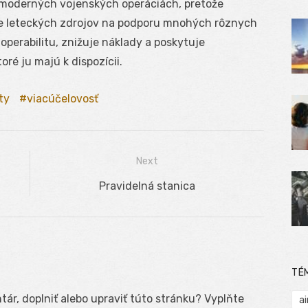
 moderných vojenských operáciách, pretože
tie leteckých zdrojov na podporu mnohých rôznych
operabilitu, znižuje náklady a poskytuje
ré ju majú k dispozícii.
ity
viacúčelovosť
Next
Next
Pravidelná stanica
post:
TÉ
ár, doplniť alebo upraviť túto stránku? Vyplňte
ai