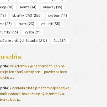
ange
(18)
Route
(14)
Runway
(16)
(13)
skratky ICAO
(255)
system
(14)
ime
(23)
trate
(23)
vrtuľník
(55)
tuľníky
(66)
Výška
(21)
ačenie civilných lietadiel
(217)
Čas
(34)
oradňa
apríla
:
Na Artemis 2 je nádherné to, že v nej
le žije ten starý ľudský sen — pozrieť sa hore
blohu a ...
apríla
:
Z pohľadu pilota je na tom najcennejšie
renie riadenia, bezpečnostných režimov a
vania lode p...