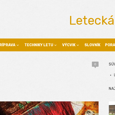
Letecká
RÍPRAVA
TECHNIKY LETU
VÝCVIK
SLOVNÍK
POR
SÚ
0
NA