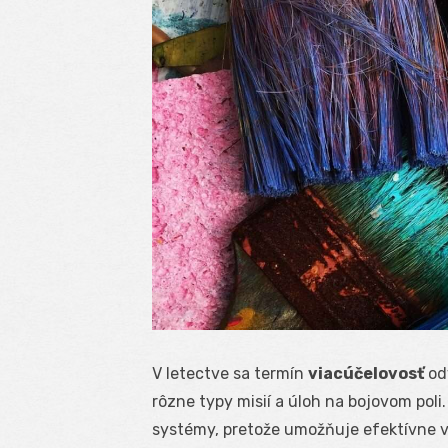
V letectve sa termín
viacúčelovosť
od
rôzne typy misií a úloh na bojovom poli
systémy, pretože umožňuje efektívne v