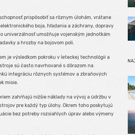
 schopnosť prispôsobiť sa rôznym úlohám, vrátane
elektronického boja, hľadania a záchrany, dopravy
Táto univerzálnosť umožňuje vojenským jednotkám
iadavky a hrozby na bojovom poli.
em je výsledkom pokroku v leteckej technológii a
NA
 stroje sú často navrhované s dôrazom na
ľahkú integráciu rôznych systémov a zbraňových
k misie.
riem zahŕňajú nižšie náklady na vývoj a údržbu v
strojov pre každý typ úlohy. Okrem toho poskytujú
tuácie bez potreby rozsiahlych úprav alebo výmeny