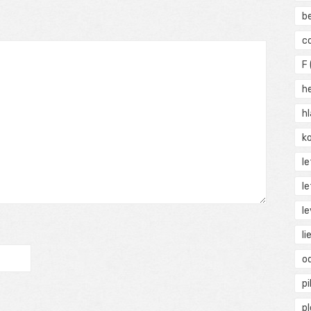
b
c
F
h
h
ko
l
le
le
li
o
pi
p