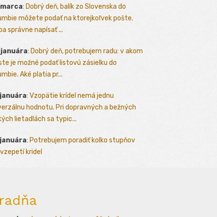
 marca
:
Dobrý deň, balík zo Slovenska do
umbie môžete podať na ktorejkoľvek pošte.
ba správne napísať ...
 januára
:
Dobrý deň, potrebujem radu: v akom
te je možné podať listovú zásielku do
mbie. Aké platia pr...
 januára
:
Vzopätie krídel nemá jednu
verzálnu hodnotu. Pri dopravných a bežných
kých lietadlách sa typic...
 januára
:
Potrebujem poradiť kolko stupňov
vzepetí kridel
radňa