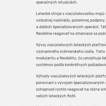
operačných situáciách.
Letecké stroje s viacúčelovosťou majú
vzdušnej nadvlády, pozemnej podpory, 
a ďalších špecializovaných operácií. 
flexibilne reagovať na zmeniace sa pož
Vývoj viacúčelových leteckých platfori
významného inžinierskeho úsilia. Tieto
modularitu a flexibilitu, čo umožňuje 
systémov podľa konkrétnych požiadavie
Výhody viacúčelových leteckých platfo
porovnaní s vývojom špecializovaných 
schopnosť rýchlo reagovať na rôzne si
celých leteckých flotíl.