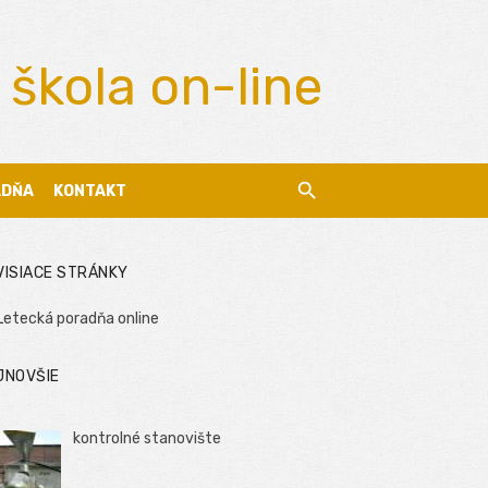
 škola on-line
ADŇA
KONTAKT
VISIACE STRÁNKY
Letecká poradňa online
JNOVŠIE
kontrolné stanovište