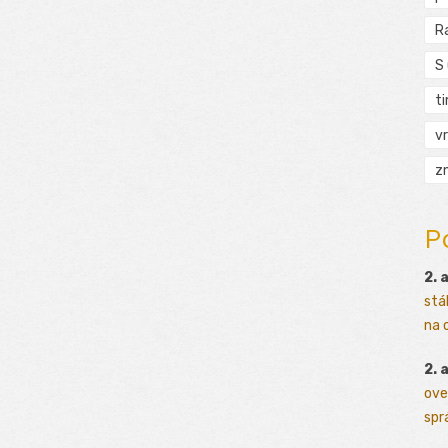
R
S
t
vr
zn
P
2. 
stá
na o
2. 
ove
sprá