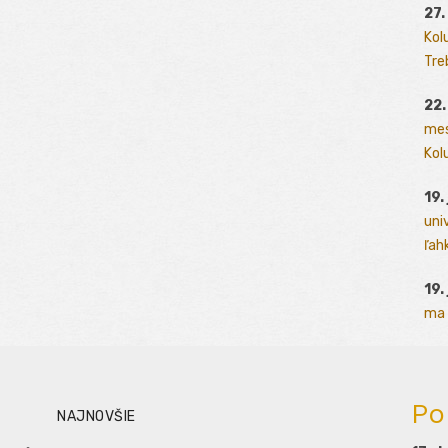
27.
Kol
Tre
22.
mes
Kolu
19.
uni
ľah
19.
ma 
Po
NAJNOVŠIE