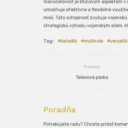
Viacúčelovosť je kľúčovým aspektom v
umožňuje efektívne a flexibilné využi
misií. Táto schopnosť zvyšuje vojenskú 
strategickú výhodu vojenským silám, kto
Tag:
lietadlá
multirole
versatil
Previous
Navigácia
Previous
Telexová páska
v
post:
článku
Poradňa
Potrebujete radu? Chcete pridať koment