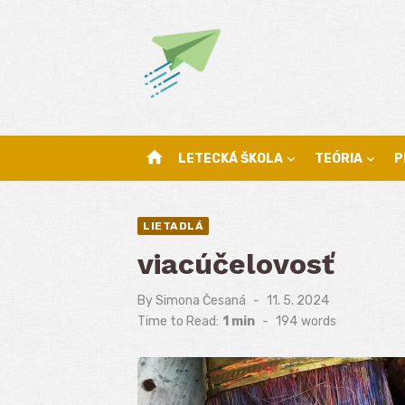
Skip
to
content
home
LETECKÁ ŠKOLA
TEÓRIA
P
LIETADLÁ
viacúčelovosť
By
Simona Česaná
Posted
11. 5. 2024
on
Time to Read:
1 min
-
194
words