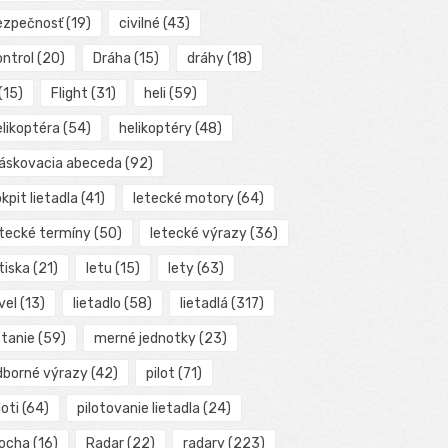
ezpečnosť
(19)
civilné
(43)
ontrol
(20)
Dráha
(15)
dráhy
(18)
(15)
Flight
(31)
heli
(59)
elikoptéra
(54)
helikoptéry
(48)
láskovacia abeceda
(92)
kpit lietadla
(41)
letecké motory
(64)
etecké termíny
(50)
letecké výrazy
(36)
tiska
(21)
letu
(15)
lety
(63)
vel
(13)
lietadlo
(58)
lietadlá
(317)
etanie
(59)
merné jednotky
(23)
dborné výrazy
(42)
pilot
(71)
loti
(64)
pilotovanie lietadla
(24)
locha
(16)
Radar
(22)
radary
(223)