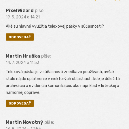
PixelWizard
píše:
19. 5. 2024 o 14:21
Aké sú hlavné využitia telexovej pásky v súčasnosti?
ODPOVEDAŤ
Martin Hruška
píše:
14. 7. 2024 o 11:53
Telexová páska je v súčasnosti zriedkavo používaná, avšak
stále nájde uplatnenie v niektorých oblastiach, kde je dôležitá
archivácia a evidencia komunikácie, ako napríklad v leteckej a
námornej doprave.
ODPOVEDAŤ
Martin Novotný
píše:
13. 8. 2024 o 12:55