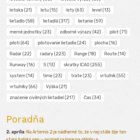
letiska
(21)
letu
(15)
lety
(63)
level
(13)
lietadlo
(58)
lietadlá
(317)
lietanie
(59)
merné jednotky
(23)
odborné výrazy
(42)
pilot
(71)
piloti
(64)
pilotovanie lietadla
(24)
plocha
(16)
Radar
(22)
radary
(223)
Range
(18)
Route
(14)
Runway
(16)
S
(13)
skratky ICAO
(255)
system
(14)
time
(23)
trate
(23)
vrtuľník
(55)
vrtuľníky
(66)
Výška
(21)
značenie civilných lietadiel
(217)
Čas
(34)
Poradňa
2. apríla
:
Na Artemis 2 je nádherné to, že v nej stále žije ten
starý ľudský sen — pozrieť sa hore na oblohu a ...