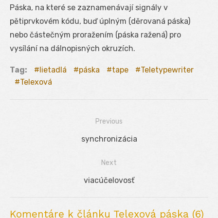
Páska, na které se zaznamenávají signály v
pětiprvkovém kódu, buď úplným (děrovaná páska)
nebo částečným proražením (páska ražená) pro
vysílání na dálnopisných okruzích.
Tag:
lietadlá
páska
tape
Teletypewriter
Telexová
Previous
Navigácia
Previous
synchronizácia
v
post:
Next
článku
Next
viacúčelovosť
post:
Komentáre k článku Telexová páska (6)