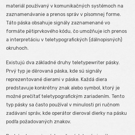
materiál používaný v komunikačných systémoch na
zaznamenávanie a prenos správ v písomnej forme.
Táto páska obsahuje signály zaznamenané vo
formáte pětiprvkového kódu, čo umožňuje ich prenos
a interpretáciu v teletypografických (dálnopisných)
okruhoch.
Existujú dva základné druhy teletypewriter pásky.
Prvý typ je děrovaná páska, kde sú signály
reprezentované dierami v páske. Každá diera
predstavuje konkrétny znak alebo symbol, ktorý je
možné prečítať teletypografickým zariadením. Tento
typ pásky sa často používal v minulosti pri ručnom
zadávaní správ, kde operátor dieroval dierky na pásku
podľa požadovaných znakov.