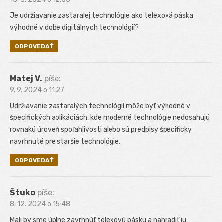
Je udržiavanie zastaralej technológie ako telexová páska
výhodné v dobe digitálnych technológií?
ODPOVEDAŤ
Matej V.
píše:
9. 9. 2024 o 11:27
Udržiavanie zastaralých technológií môže byť výhodné v
špecifických aplikáciách, kde moderné technológie nedosahujú
rovnakú úroveň spoľahlivosti alebo sú predpisy špecificky
navrhnuté pre staršie technológie.
ODPOVEDAŤ
Štuko
píše:
8. 12. 2024 o 15:48
Mali by sme úplne zavrhnúť telexovú pásku a nahradiť ju