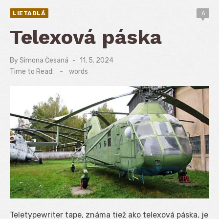
LIETADLÁ
6
Telexová páska
By
Simona Česaná
Posted
11. 5. 2024
on
Time to Read:
-
words
Teletypewriter tape, známa tiež ako telexová páska, je