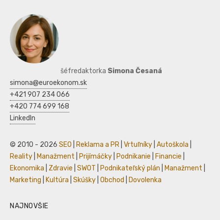
šéfredaktorka
Simona Česaná
simona@euroekonom.sk
+421 907 234 066
+420 774 699 168
LinkedIn
© 2010 - 2026
SEO
|
Reklama a PR
|
Vrtuľníky
|
Autoškola
|
Reality
|
Manažment
|
Prijímáčky
|
Podnikanie
|
Financie
|
Ekonomika
|
Zdravie
|
SWOT
|
Podnikateľský plán
|
Manažment
|
Marketing
|
Kultúra
|
Skúšky
|
Obchod
|
Dovolenka
NAJNOVŠIE