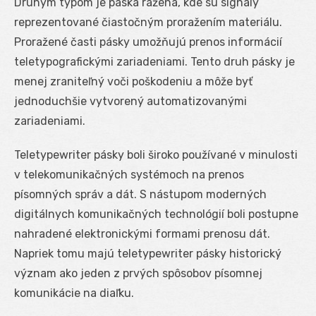
Druhým typom je páska ražená, kde sú signály
reprezentované čiastočným proražením materiálu.
Proražené časti pásky umožňujú prenos informácií
teletypografickými zariadeniami. Tento druh pásky je
menej zraniteľný voči poškodeniu a môže byť
jednoduchšie vytvorený automatizovanými
zariadeniami.
Teletypewriter pásky boli široko používané v minulosti
v telekomunikačných systémoch na prenos
písomných správ a dát. S nástupom moderných
digitálnych komunikačných technológií boli postupne
nahradené elektronickými formami prenosu dát.
Napriek tomu majú teletypewriter pásky historický
význam ako jeden z prvých spôsobov písomnej
komunikácie na diaľku.