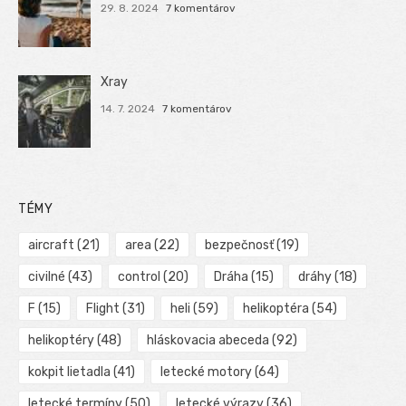
29. 8. 2024
7 komentárov
Xray
14. 7. 2024
7 komentárov
TÉMY
aircraft
(21)
area
(22)
bezpečnosť
(19)
civilné
(43)
control
(20)
Dráha
(15)
dráhy
(18)
F
(15)
Flight
(31)
heli
(59)
helikoptéra
(54)
helikoptéry
(48)
hláskovacia abeceda
(92)
kokpit lietadla
(41)
letecké motory
(64)
letecké termíny
(50)
letecké výrazy
(36)