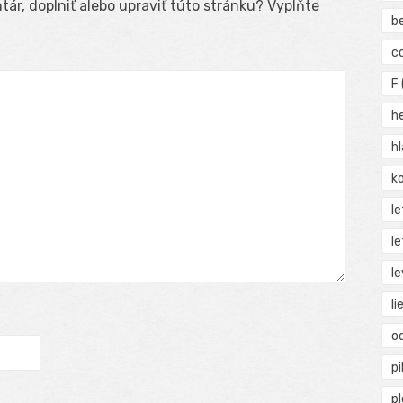
ár, doplniť alebo upraviť túto stránku? Vyplňte
b
c
F
h
h
ko
l
le
le
li
o
pi
p