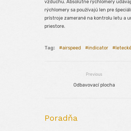
vzduchu. Absolútne rýchlomery udávajú 
rýchlomery sa používajú len pre špeciá
prístroje zamerané na kontrolu letu a 
priestore.
Tag:
airspeed
indicator
leteck
Previous
Navigácia
Previous
Odbavovací plocha
v
post:
článku
Poradňa