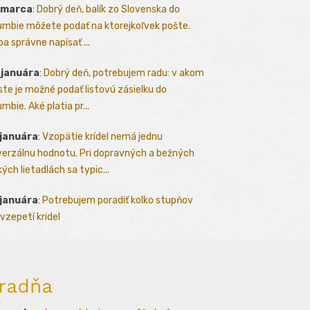
 marca
:
Dobrý deň, balík zo Slovenska do
umbie môžete podať na ktorejkoľvek pošte.
ba správne napísať ...
 januára
:
Dobrý deň, potrebujem radu: v akom
te je možné podať listovú zásielku do
mbie. Aké platia pr...
 januára
:
Vzopätie krídel nemá jednu
verzálnu hodnotu. Pri dopravných a bežných
kých lietadlách sa typic...
 januára
:
Potrebujem poradiť kolko stupňov
vzepetí kridel
radňa