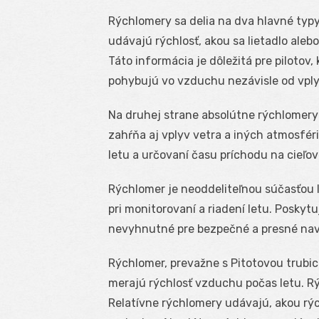
Rýchlomery sa delia na dva hlavné typy
udávajú rýchlosť, akou sa lietadlo ale
Táto informácia je dôležitá pre pilotov
pohybujú vo vzduchu nezávisle od vply
Na druhej strane absolútne rýchlomery 
zahŕňa aj vplyv vetra a iných atmosféri
letu a určovaní času príchodu na cieľové
Rýchlomer je neoddeliteľnou súčasťou 
pri monitorovaní a riadení letu. Poskytuj
nevyhnutné pre bezpečné a presné nav
Rýchlomer, prevažne s Pitotovou trubico
merajú rýchlosť vzduchu počas letu. Rý
Relatívne rýchlomery udávajú, akou rý