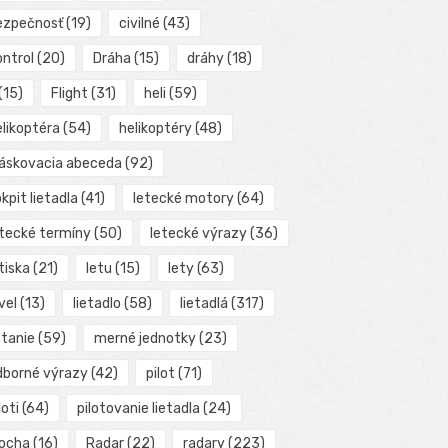
ezpečnosť
(19)
civilné
(43)
ontrol
(20)
Dráha
(15)
dráhy
(18)
(15)
Flight
(31)
heli
(59)
elikoptéra
(54)
helikoptéry
(48)
láskovacia abeceda
(92)
kpit lietadla
(41)
letecké motory
(64)
etecké termíny
(50)
letecké výrazy
(36)
tiska
(21)
letu
(15)
lety
(63)
vel
(13)
lietadlo
(58)
lietadlá
(317)
etanie
(59)
merné jednotky
(23)
dborné výrazy
(42)
pilot
(71)
loti
(64)
pilotovanie lietadla
(24)
locha
(16)
Radar
(22)
radary
(223)