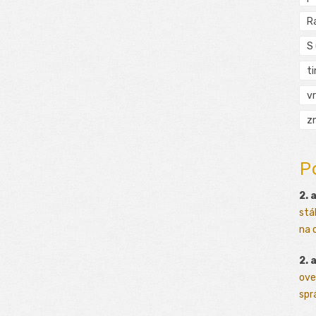
R
S
t
vr
zn
P
2. 
stá
na o
2. 
ove
sprá