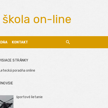
 škola on-line
ADŇA
KONTAKT
VISIACE STRÁNKY
Letecká poradňa online
JNOVŠIE
športové lietanie