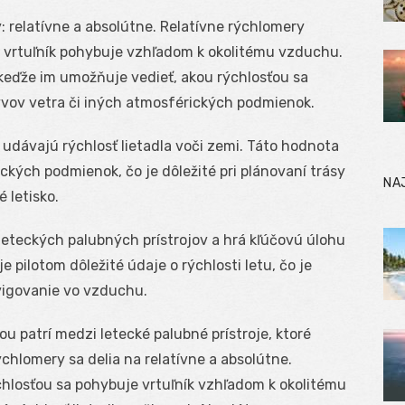
: relatívne a absolútne. Relatívne rýchlomery
bo vrtuľník pohybuje vzhľadom k okolitému vzduchu.
, keďže im umožňuje vedieť, akou rýchlosťou sa
vov vetra či iných atmosférických podmienok.
udávajú rýchlosť lietadla voči zemi. Táto hodnota
ckých podmienok, čo je dôležité pri plánovaní trásy
NA
 letisko.
leteckých palubných prístrojov a hrá kľúčovú úlohu
e pilotom dôležité údaje o rýchlosti letu, čo je
igovanie vo vzduchu.
u patrí medzi letecké palubné prístroje, ktoré
chlomery sa delia na relatívne a absolútne.
chlosťou sa pohybuje vrtuľník vzhľadom k okolitému