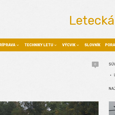
Letecká
RÍPRAVA
TECHNIKY LETU
VÝCVIK
SLOVNÍK
POR
SÚ
0
NA