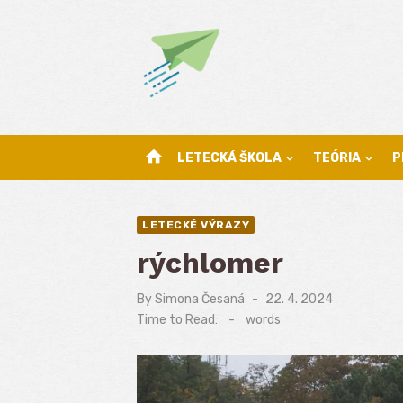
Skip
to
content
home
LETECKÁ ŠKOLA
TEÓRIA
P
LETECKÉ VÝRAZY
rýchlomer
By
Simona Česaná
Posted
22. 4. 2024
on
Time to Read:
-
words