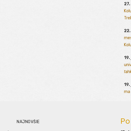
27.
Kol
Tre
22.
mes
Kolu
19.
uni
ľah
19.
ma 
Po
NAJNOVŠIE