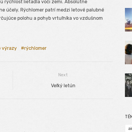
rýchlosť lietadla voči zemi. Absolútne
lne účely. Rýchlomer patrí medzi letové palubné
určujúce polohu a pohyb vrtuľníka vo vzdušnom
é výrazy
rýchlomer
Next
Next
Veľký letún
post:
TÉ
ai