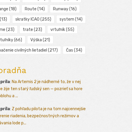
ange
(18)
Route
(14)
Runway
(16)
(13)
skratky ICAO
(255)
system
(14)
ime
(23)
trate
(23)
vrtuľník
(55)
tuľníky
(66)
Výška
(21)
ačenie civilných lietadiel
(217)
Čas
(34)
oradňa
apríla
:
Na Artemis 2 je nádherné to, že v nej
le žije ten starý ľudský sen — pozrieť sa hore
blohu a ...
apríla
:
Z pohľadu pilota je na tom najcennejšie
renie riadenia, bezpečnostných režimov a
vania lode p...