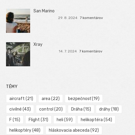
San Marino
29. 8. 2024
7 komentárov
Xray
14. 7. 2024
7 komentárov
TÉMY
aircraft
(21)
area
(22)
bezpečnosť
(19)
civilné
(43)
control
(20)
Dráha
(15)
dráhy
(18)
F
(15)
Flight
(31)
heli
(59)
helikoptéra
(54)
helikoptéry
(48)
hláskovacia abeceda
(92)