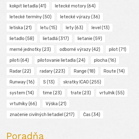
kokpit lietadla
(41)
letecké motory
(64)
letecké termíny
(50)
letecké výrazy
(36)
letiska
(21)
letu
(15)
lety
(63)
level
(13)
lietadlo
(58)
lietadlá
(317)
lietanie
(59)
merné jednotky
(23)
odborné výrazy
(42)
pilot
(71)
piloti
(64)
pilotovanie lietadla
(24)
plocha
(16)
Radar
(22)
radary
(223)
Range
(18)
Route
(14)
Runway
(16)
S
(13)
skratky ICAO
(255)
system
(14)
time
(23)
trate
(23)
vrtuľník
(55)
vrtuľníky
(66)
Výška
(21)
značenie civilných lietadiel
(217)
Čas
(34)
Poradňa