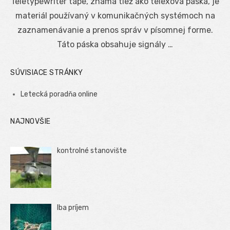
Teletypewriter tape, známa tiež ako telexová páska, je
materiál používaný v komunikačných systémoch na
zaznamenávanie a prenos správ v písomnej forme.
Táto páska obsahuje signály …
SÚVISIACE STRÁNKY
Letecká poradňa online
NAJNOVŠIE
kontrolné stanovište
Iba príjem