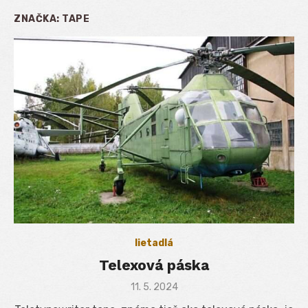
ZNAČKA:
TAPE
lietadlá
Telexová páska
Posted
11. 5. 2024
on