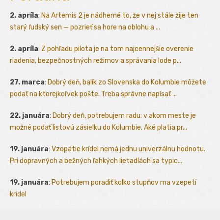
2. apríla
:
Na Artemis 2 je nádherné to, že v nej stále žije ten
starý ľudský sen — pozrieť sa hore na oblohu a ...
2. apríla
:
Z pohľadu pilota je na tom najcennejšie overenie
riadenia, bezpečnostných režimov a správania lode p...
27. marca
:
Dobrý deň, balík zo Slovenska do Kolumbie môžete
podať na ktorejkoľvek pošte. Treba správne napísať ...
22. januára
:
Dobrý deň, potrebujem radu: v akom meste je
možné podať listovú zásielku do Kolumbie. Aké platia pr...
19. januára
:
Vzopätie krídel nemá jednu univerzálnu hodnotu.
Pri dopravných a bežných ľahkých lietadlách sa typic...
19. januára
:
Potrebujem poradiť kolko stupňov ma vzepetí
kridel