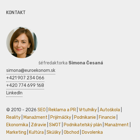
KONTAKT
šéfredaktorka
Simona Česaná
simona@euroekonom.sk
+421 907 234 066
+420 774 699 168
LinkedIn
© 2010 - 2026
SEO
|
Reklama a PR
|
Vrtuľníky
|
Autoškola
|
Reality
|
Manažment
|
Prijímáčky
|
Podnikanie
|
Financie
|
Ekonomika
|
Zdravie
|
SWOT
|
Podnikateľský plán
|
Manažment
|
Marketing
|
Kultúra
|
Skúšky
|
Obchod
|
Dovolenka