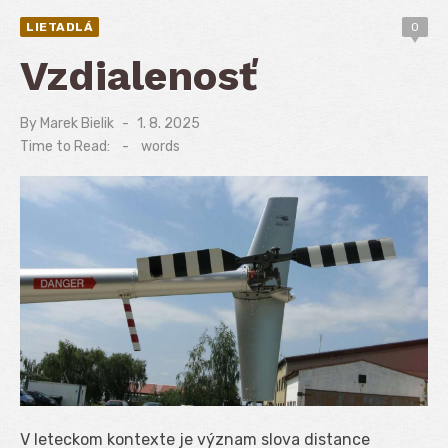
LIETADLÁ
0
Vzdialenosť
By
Marek Bielik
Posted
1. 8. 2025
on
Time to Read:
-
words
V leteckom kontexte je význam slova distance