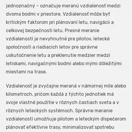
jednoznačný – označuje meranú vzdialenosť medzi
dvoma bodmi v priestore. Vzdialenosť môže byť
kritickým faktorom pri plánovaní letu, navigácii a
celkovej bezpečnosti letu. Presné meranie
vzdialeností je nevyhnutné pre pilotov, letecké
spoločnosti a riadiacich letov pre správne
uskutočnenie letu a preklenutie medzier medzi
letiskami, navigačnými bodmi alebo inými dôležitými
miestami na trase.
Vzdialenosť je zvyčajne meraná v námornej míle alebo
kilometroch, pričom každá z týchto jednotiek má
svoje vlastné použitie v rôznych častiach sveta a v
rôznych leteckých systémoch. Správne meranie
vzdialeností umožňuje pilotom a leteckým dispečerom
plánovať efektívne trasy, minimalizovať spotrebu