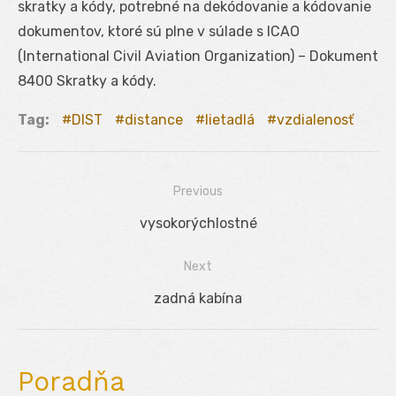
skratky a kódy, potrebné na dekódovanie a kódovanie
dokumentov, ktoré sú plne v súlade s ICAO
(International Civil Aviation Organization) – Dokument
8400 Skratky a kódy.
Tag:
DIST
distance
lietadlá
vzdialenosť
Previous
Navigácia
Previous
vysokorýchlostné
v
post:
Next
článku
Next
zadná kabína
post:
Poradňa