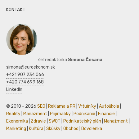
KONTAKT
šéfredaktorka
Simona Česaná
simona@euroekonom.sk
+421 907 234 066
+420 774 699 168
LinkedIn
© 2010 - 2026
SEO
|
Reklama a PR
|
Vrtuľníky
|
Autoškola
|
Reality
|
Manažment
|
Prijímáčky
|
Podnikanie
|
Financie
|
Ekonomika
|
Zdravie
|
SWOT
|
Podnikateľský plán
|
Manažment
|
Marketing
|
Kultúra
|
Skúšky
|
Obchod
|
Dovolenka