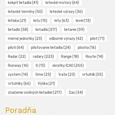
kokpit lietadla
(41)
letecké motory
(64)
letecké termíny
(50)
letecké výrazy
(36)
letiska
(21)
letu
(15)
lety
(63)
level
(13)
lietadlo
(58)
lietadlá
(317)
lietanie
(59)
merné jednotky
(23)
odborné výrazy
(42)
pilot
(71)
piloti
(64)
pilotovanie lietadla
(24)
plocha
(16)
Radar
(22)
radary
(223)
Range
(18)
Route
(14)
Runway
(16)
S
(13)
skratky ICAO
(255)
system
(14)
time
(23)
trate
(23)
vrtuľník
(55)
vrtuľníky
(66)
Výška
(21)
značenie civilných lietadiel
(217)
Čas
(34)
Poradňa