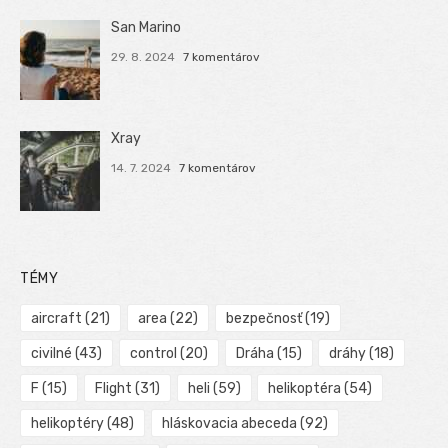
San Marino
29. 8. 2024
7 komentárov
Xray
14. 7. 2024
7 komentárov
TÉMY
aircraft
(21)
area
(22)
bezpečnosť
(19)
civilné
(43)
control
(20)
Dráha
(15)
dráhy
(18)
F
(15)
Flight
(31)
heli
(59)
helikoptéra
(54)
helikoptéry
(48)
hláskovacia abeceda
(92)