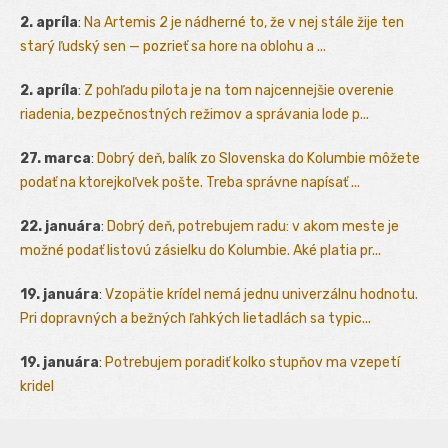
2. apríla
:
Na Artemis 2 je nádherné to, že v nej stále žije ten
starý ľudský sen — pozrieť sa hore na oblohu a ...
2. apríla
:
Z pohľadu pilota je na tom najcennejšie overenie
riadenia, bezpečnostných režimov a správania lode p...
27. marca
:
Dobrý deň, balík zo Slovenska do Kolumbie môžete
podať na ktorejkoľvek pošte. Treba správne napísať ...
22. januára
:
Dobrý deň, potrebujem radu: v akom meste je
možné podať listovú zásielku do Kolumbie. Aké platia pr...
19. januára
:
Vzopätie krídel nemá jednu univerzálnu hodnotu.
Pri dopravných a bežných ľahkých lietadlách sa typic...
19. januára
:
Potrebujem poradiť kolko stupňov ma vzepetí
kridel