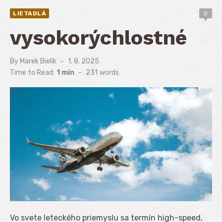
LIETADLÁ
0
vysokorýchlostné
By
Marek Bielik
Posted
1. 8. 2025
on
Time to Read:
1 min
-
231
words
Vo svete leteckého priemyslu sa termín high-speed,