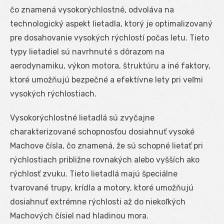
čo znamená vysokorýchlostné, odvoláva na
technologický aspekt lietadla, ktorý je optimalizovaný
pre dosahovanie vysokých rýchlostí počas letu. Tieto
typy lietadiel sú navrhnuté s dôrazom na
aerodynamiku, výkon motora, štruktúru a iné faktory,
ktoré umožňujú bezpečné a efektívne lety pri veľmi
vysokých rýchlostiach.
Vysokorýchlostné lietadlá sú zvyčajne
charakterizované schopnosťou dosiahnuť vysoké
Machove čísla, čo znamená, že sú schopné lietať pri
rýchlostiach približne rovnakých alebo vyšších ako
rýchlosť zvuku. Tieto lietadlá majú špeciálne
tvarované trupy, krídla a motory, ktoré umožňujú
dosiahnuť extrémne rýchlosti až do niekoľkých
Machových čísiel nad hladinou mora.