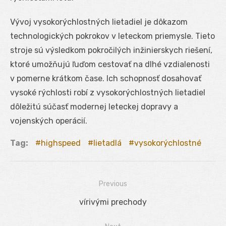
Vývoj vysokorýchlostných lietadiel je dôkazom
technologických pokrokov v leteckom priemysle. Tieto
stroje sú výsledkom pokročilých inžinierskych riešení,
ktoré umožňujú ľuďom cestovať na dlhé vzdialenosti
v pomerne krátkom čase. Ich schopnosť dosahovať
vysoké rýchlosti robí z vysokorýchlostných lietadiel
dôležitú súčasť modernej leteckej dopravy a
vojenských operácií.
Tag:
highspeed
lietadlá
vysokorýchlostné
Previous
Navigácia
Previous
vírivými prechody
v
post: