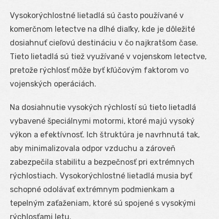
Vysokorýchlostné lietadlá sú často používané v
komerčnom letectve na dlhé diaľky, kde je dôležité
dosiahnuť cieľovú destináciu v čo najkratšom čase.
Tieto lietadlá sú tiež využívané v vojenskom letectve,
pretože rýchlosť môže byť kľúčovým faktorom vo
vojenských operáciách.
Na dosiahnutie vysokých rýchlostí sú tieto lietadlá
vybavené špeciálnymi motormi, ktoré majú vysoký
výkon a efektívnosť. Ich štruktúra je navrhnutá tak,
aby minimalizovala odpor vzduchu a zároveň
zabezpečila stabilitu a bezpečnosť pri extrémnych
rýchlostiach. Vysokorýchlostné lietadlá musia byť
schopné odolávať extrémnym podmienkam a
tepelným zaťaženiam, ktoré sú spojené s vysokými
rýchlosťami letu.