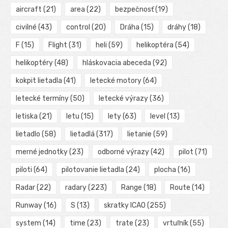
aircraft
(21)
area
(22)
bezpečnosť
(19)
civilné
(43)
control
(20)
Dráha
(15)
dráhy
(18)
F
(15)
Flight
(31)
heli
(59)
helikoptéra
(54)
helikoptéry
(48)
hláskovacia abeceda
(92)
kokpit lietadla
(41)
letecké motory
(64)
letecké termíny
(50)
letecké výrazy
(36)
letiska
(21)
letu
(15)
lety
(63)
level
(13)
lietadlo
(58)
lietadlá
(317)
lietanie
(59)
merné jednotky
(23)
odborné výrazy
(42)
pilot
(71)
piloti
(64)
pilotovanie lietadla
(24)
plocha
(16)
Radar
(22)
radary
(223)
Range
(18)
Route
(14)
Runway
(16)
S
(13)
skratky ICAO
(255)
system
(14)
time
(23)
trate
(23)
vrtuľník
(55)