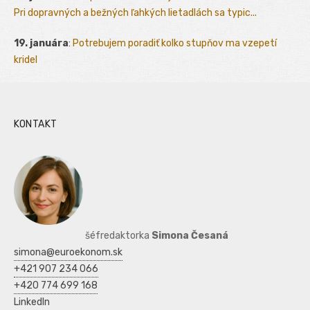
Pri dopravných a bežných ľahkých lietadlách sa typic...
19. januára
:
Potrebujem poradiť kolko stupňov ma vzepetí
kridel
KONTAKT
šéfredaktorka
Simona Česaná
simona@euroekonom.sk
+421 907 234 066
+420 774 699 168
LinkedIn