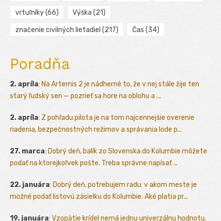
vrtuľníky
(66)
Výška
(21)
značenie civilných lietadiel
(217)
Čas
(34)
Poradňa
2. apríla
:
Na Artemis 2 je nádherné to, že v nej stále žije ten
starý ľudský sen — pozrieť sa hore na oblohu a ...
2. apríla
:
Z pohľadu pilota je na tom najcennejšie overenie
riadenia, bezpečnostných režimov a správania lode p...
27. marca
:
Dobrý deň, balík zo Slovenska do Kolumbie môžete
podať na ktorejkoľvek pošte. Treba správne napísať ...
22. januára
:
Dobrý deň, potrebujem radu: v akom meste je
možné podať listovú zásielku do Kolumbie. Aké platia pr...
19. januára
:
Vzopätie krídel nemá jednu univerzálnu hodnotu.