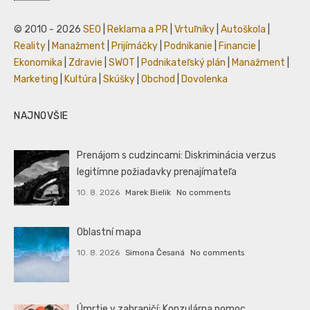
© 2010 - 2026
SEO
|
Reklama a PR
|
Vrtuľníky
|
Autoškola
|
Reality
|
Manažment
|
Prijímáčky
|
Podnikanie
|
Financie
|
Ekonomika
|
Zdravie
|
SWOT
|
Podnikateľský plán
|
Manažment
|
Marketing
|
Kultúra
|
Skúšky
|
Obchod
|
Dovolenka
NAJNOVŠIE
Prenájom s cudzincami: Diskriminácia verzus
legitímne požiadavky prenajímateľa
10. 8. 2026
Marek Bielik
No comments
Oblastní mapa
10. 8. 2026
Simona Česaná
No comments
Úmrtie v zahraničí: Konzulárna pomoc,