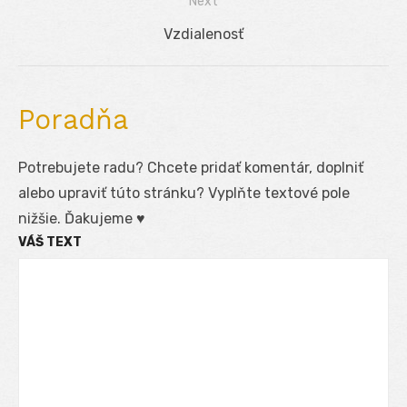
Next
článku
Next
Vzdialenosť
post:
Poradňa
Potrebujete radu? Chcete pridať komentár, doplniť
alebo upraviť túto stránku? Vyplňte textové pole
nižšie. Ďakujeme ♥
VÁŠ TEXT