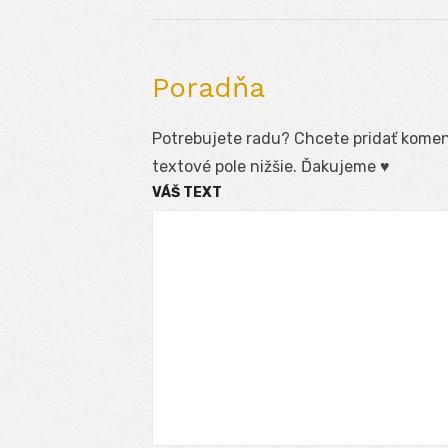
post:
článku
Poradňa
Potrebujete radu? Chcete pridať koment
textové pole nižšie. Ďakujeme ♥
VÁŠ TEXT