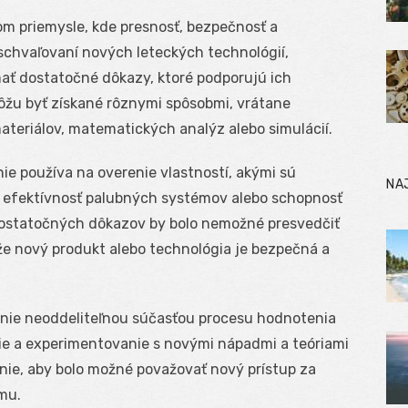
m priemysle, kde presnosť, bezpečnosť a
 schvaľovaní nových leteckých technológií,
mať dostatočné dôkazy, ktoré podporujú ich
ôžu byť získané rôznymi spôsobmi, vrátane
ateriálov, matematických analýz alebo simulácií.
ie používa na overenie vlastností, akými sú
NA
efektívnosť palubných systémov alebo schopnosť
ostatočných dôkazov by bolo nemožné presvedčiť
že nový produkt alebo technológia je bezpečná a
enie neoddeliteľnou súčasťou procesu hodnotenia
ie a experimentovanie s novými nápadmi a teóriami
nie, aby bolo možné považovať nový prístup za
mu.