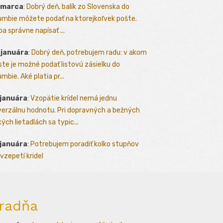
 marca
:
Dobrý deň, balík zo Slovenska do
umbie môžete podať na ktorejkoľvek pošte.
ba správne napísať ...
 januára
:
Dobrý deň, potrebujem radu: v akom
te je možné podať listovú zásielku do
mbie. Aké platia pr...
 januára
:
Vzopätie krídel nemá jednu
verzálnu hodnotu. Pri dopravných a bežných
kých lietadlách sa typic...
 januára
:
Potrebujem poradiť kolko stupňov
vzepetí kridel
radňa