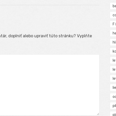
post:
b
c
F
h
ár, doplniť alebo upraviť túto stránku? Vyplňte
h
ko
l
le
le
li
o
pi
p