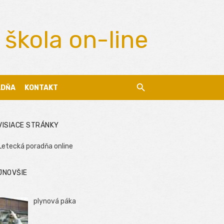
 škola on-line
ADŇA
KONTAKT
VISIACE STRÁNKY
Letecká poradňa online
JNOVŠIE
plynová páka