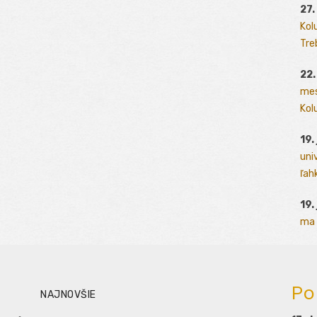
27.
Kol
Tre
22.
mes
Kolu
19.
uni
ľah
19.
ma 
Po
NAJNOVŠIE