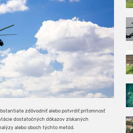
stantiate zdôvodniť alebo potvrdiť prítomnosť
ntácie dostatočných dôkazov získaných
nalýzy alebo oboch týchto metód.