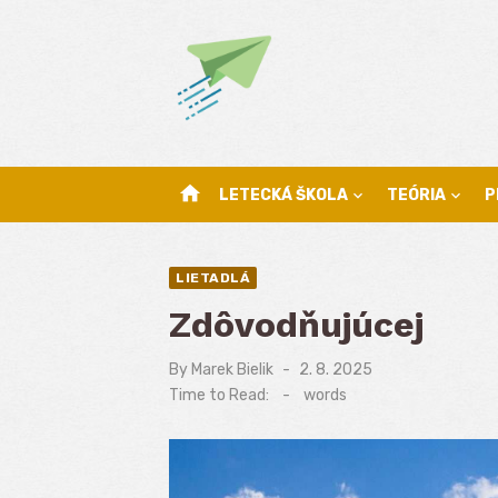
Skip
to
content
home
LETECKÁ ŠKOLA
TEÓRIA
P
LIETADLÁ
Zdôvodňujúcej
By
Marek Bielik
Posted
2. 8. 2025
on
Time to Read:
-
words