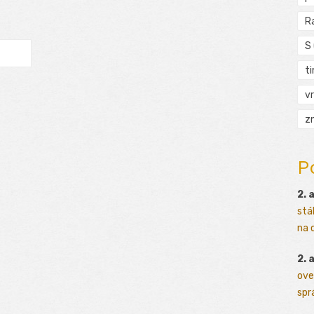
R
S
t
vr
zn
P
2. 
stá
na o
2. 
ove
sprá