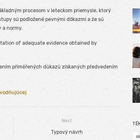
ákladným procesom v leteckom priemysle, ktorý
stupy sú podložené pevnými dôkazmi a že sú
y a normy.
tation of adequate evidence obtained by
žením přiměřených důkazů získaných předvedením
vodňujúcej
Next
TÉ
Next
Typový návrh
ai