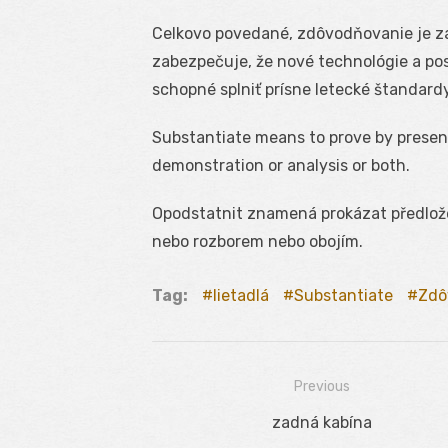
Celkovo povedané, zdôvodňovanie je z
zabezpečuje, že nové technológie a po
schopné splniť prísne letecké štandard
Substantiate means to prove by presen
demonstration or analysis or both.
Opodstatnit znamená prokázat předlo
nebo rozborem nebo obojím.
Tag:
lietadlá
Substantiate
Zdô
Previous
Navigácia
Previous
zadná kabína
v