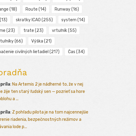
ange
(18)
Route
(14)
Runway
(16)
(13)
skratky ICAO
(255)
system
(14)
ime
(23)
trate
(23)
vrtuľník
(55)
tuľníky
(66)
Výška
(21)
ačenie civilných lietadiel
(217)
Čas
(34)
oradňa
apríla
:
Na Artemis 2 je nádherné to, že v nej
le žije ten starý ľudský sen — pozrieť sa hore
blohu a ...
apríla
:
Z pohľadu pilota je na tom najcennejšie
renie riadenia, bezpečnostných režimov a
vania lode p...