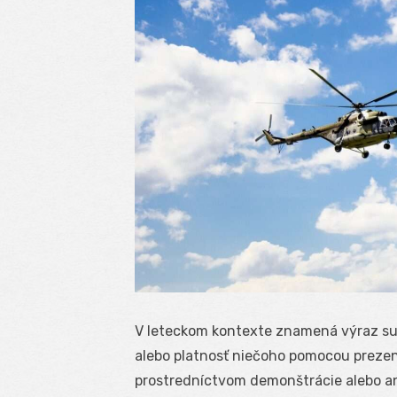
V leteckom kontexte znamená výraz sub
alebo platnosť niečoho pomocou preze
prostredníctvom demonštrácie alebo a