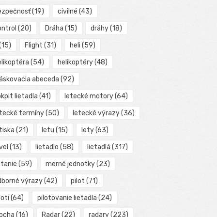
ezpečnosť
(19)
civilné
(43)
ontrol
(20)
Dráha
(15)
dráhy
(18)
(15)
Flight
(31)
heli
(59)
elikoptéra
(54)
helikoptéry
(48)
láskovacia abeceda
(92)
kpit lietadla
(41)
letecké motory
(64)
etecké termíny
(50)
letecké výrazy
(36)
tiska
(21)
letu
(15)
lety
(63)
vel
(13)
lietadlo
(58)
lietadlá
(317)
etanie
(59)
merné jednotky
(23)
dborné výrazy
(42)
pilot
(71)
loti
(64)
pilotovanie lietadla
(24)
locha
(16)
Radar
(22)
radary
(223)