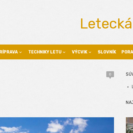
Letecká
RÍPRAVA
TECHNIKY LETU
VÝCVIK
SLOVNÍK
POR
SÚ
0
NA