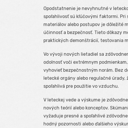
Opodstatnenie je nevyhnutné v letecko
spoľahlivosť sú kľúčovými faktormi. Pri
materiálov alebo postupov je dôležité 
účinnosť a bezpečnosť. Tieto dôkazy m
praktických demonštrácií, testovania m
Vo vývoji nových lietadiel sa zdôvodnen
odolnosť voči extrémnym podmienkam, 
vyhovieť bezpečnostným norám. Bez d
letecké orgány alebo regulačné úrady, 
spoľahlivá pre použitie vo vzduchu.
V leteckej vede a výskume je zdôvodn
nových teórií alebo konceptov. Skúman
vyžaduje presné a spoľahlivé zdôvodne
hodný pozornosti alebo ďalšieho výsku