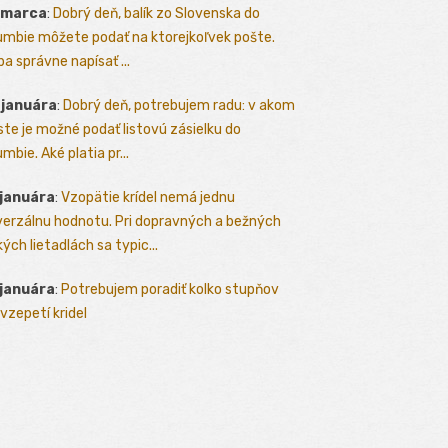
 marca
:
Dobrý deň, balík zo Slovenska do
umbie môžete podať na ktorejkoľvek pošte.
ba správne napísať ...
 januára
:
Dobrý deň, potrebujem radu: v akom
te je možné podať listovú zásielku do
mbie. Aké platia pr...
 januára
:
Vzopätie krídel nemá jednu
verzálnu hodnotu. Pri dopravných a bežných
kých lietadlách sa typic...
 januára
:
Potrebujem poradiť kolko stupňov
vzepetí kridel