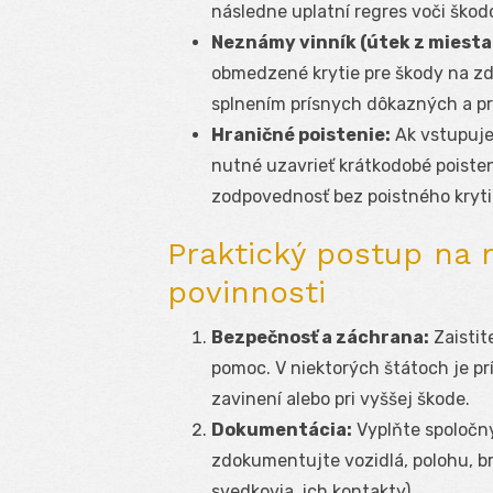
následne uplatní regres voči škod
Neznámy vinník (útek z miesta
obmedzené krytie pre škody na zd
splnením prísnych dôkazných a p
Hraničné poistenie:
Ak vstupujet
nutné uzavrieť krátkodobé poisteni
zodpovednosť bez poistného kryti
Praktický postup na 
povinnosti
Bezpečnosť a záchrana:
Zaistit
pomoc. V niektorých štátoch je prí
zavinení alebo pri vyššej škode.
Dokumentácia:
Vyplňte spoločn
zdokumentujte vozidlá, polohu, br
svedkovia, ich kontakty).