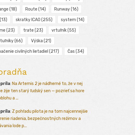
ange
(18)
Route
(14)
Runway
(16)
(13)
skratky ICAO
(255)
system
(14)
ime
(23)
trate
(23)
vrtuľník
(55)
tuľníky
(66)
Výška
(21)
ačenie civilných lietadiel
(217)
Čas
(34)
oradňa
apríla
:
Na Artemis 2 je nádherné to, že v nej
le žije ten starý ľudský sen — pozrieť sa hore
blohu a ...
apríla
:
Z pohľadu pilota je na tom najcennejšie
renie riadenia, bezpečnostných režimov a
vania lode p...