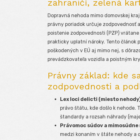
zahraničí, zelená ka
Dopravná nehoda mimo domovskej krajin
právny poriadok určuje zodpovednosť 
poistenie zodpovednosti (PZP) vrátane 
prakticky uplatní nároky. Tento článok
poškodených v EÚ aj mimo nej, s dôraz
prevádzkovateľa vozidla a poistným kry
Právny základ: kde s
zodpovednosti a pod
Lex loci delicti (miesto nehody)
právo štátu, kde došlo k nehode.
štandardy a rozsah náhrady (maje
Právomoc súdov a mimosúdne
medzi konaním v štáte nehody a ďa