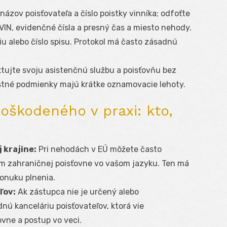
názov poisťovateľa a číslo poistky vinníka; odfoťte
 VIN, evidenčné čísla a presný čas a miesto nehody.
iu alebo číslo spisu. Protokol má často zásadnú
tujte svoju asistenčnú službu a poisťovňu bez
stné podmienky majú krátke oznamovacie lehoty.
oškodeného v praxi: kto,
 krajine:
Pri nehodách v EÚ môžete často
m zahraničnej poisťovne vo vašom jazyku. Ten má
ponuku plnenia.
ľov:
Ak zástupca nie je určený alebo
nú kanceláriu poisťovateľov, ktorá vie
ovne a postup vo veci.