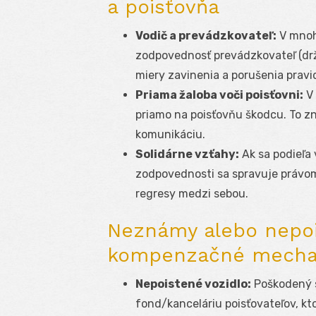
a poisťovňa
Vodič a prevádzkovateľ:
V mnoh
zodpovednosť prevádzkovateľ (drž
miery zavinenia a porušenia pravi
Priama žaloba voči poisťovni:
V 
priamo na poisťovňu škodcu. To z
komunikáciu.
Solidárne vzťahy:
Ak sa podieľa v
zodpovednosti sa spravuje právom
regresy medzi sebou.
Neznámy alebo nepoi
kompenzačné mecha
Nepoistené vozidlo:
Poškodený s
fond/kanceláriu poisťovateľov, kt