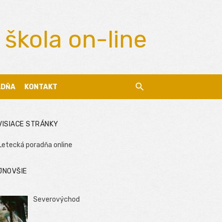
 škola on-line
ADŇA
KONTAKT
VISIACE STRÁNKY
Letecká poradňa online
JNOVŠIE
Severovýchod