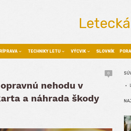
Letecká
RÍPRAVA
TECHNIKY LETU
VÝCVIK
SLOVNÍK
POR
SÚ
0
dopravnú nehodu v
karta a náhrada škody
NA