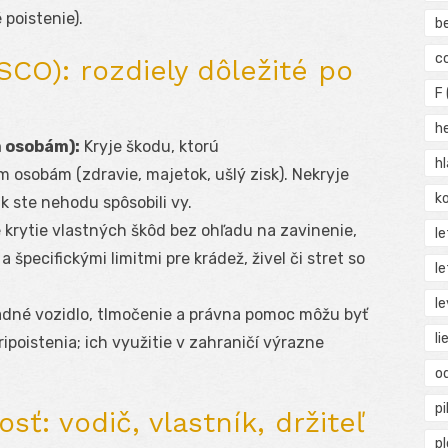
poistenie).
b
c
SCO): rozdiely dôležité po
F
h
m osobám):
Kryje škodu, ktorú
h
 osobám (zdravie, majetok, ušlý zisk). Nekryje
ko
k ste nehodu spôsobili vy.
krytie vlastných škôd bez ohľadu na zavinenie,
l
špecifickými limitmi pre krádež, živel či stret so
le
le
dné vozidlo, tlmočenie a právna pomoc môžu byť
li
ipoistenia; ich využitie v zahraničí výrazne
o
pi
ť: vodič, vlastník, držiteľ
p