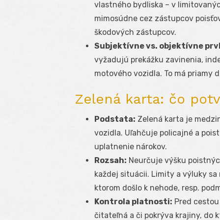
vlastného bydliska – v limitovanýc
mimosúdne cez zástupcov poisťovn
škodových zástupcov.
Subjektívne vs. objektívne pr
vyžadujú prekážku zavinenia, inde
motového vozidla. To má priamy d
Zelená karta: čo pot
Podstata:
Zelená karta je medzi
vozidla. Uľahčuje policajné a poi
uplatnenie nárokov.
Rozsah:
Neurčuje výšku poistných
každej situácii. Limity a výluky sa
ktorom došlo k nehode, resp. podm
Kontrola platnosti:
Pred cestou s
čitateľná a či pokrýva krajiny, do