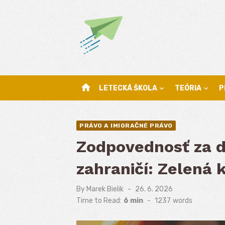
Skip
to
content
home
LETECKÁ ŠKOLA
TEÓRIA
P
PRÁVO A IMIGRAČNÉ PRÁVO
Zodpovednosť za 
zahraničí: Zelená 
By
Marek Bielik
Posted
26. 6. 2026
on
Time to Read:
6 min
-
1237
words