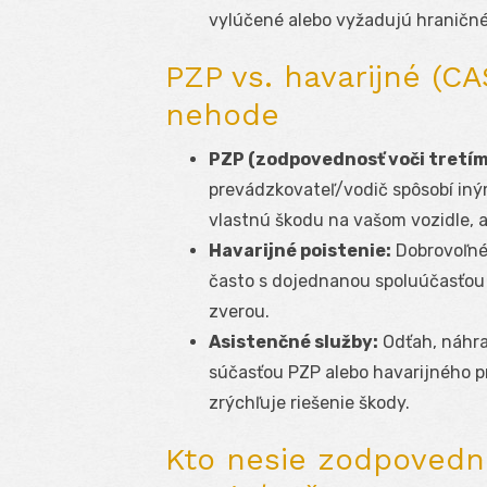
vylúčené alebo vyžadujú hraničné 
PZP vs. havarijné (CA
nehode
PZP (zodpovednosť voči tretí
prevádzkovateľ/vodič spôsobí iným
vlastnú škodu na vašom vozidle, a
Havarijné poistenie:
Dobrovoľné 
často s dojednanou spoluúčasťou a 
zverou.
Asistenčné služby:
Odťah, náhra
súčasťou PZP alebo havarijného pr
zrýchľuje riešenie škody.
Kto nesie zodpovednos