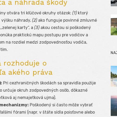
rta a náhrada škody
y otvára tri kľúčové okruhy otázok:
(1)
ktorý
a výšku náhrady,
(2)
ako funguje povinné zmluvné
„zelenej karty“, a
(3)
akou cestou si poškodený
 ponúka praktickú mapu postupu pre vodičov a
om na rozdiel medzi zodpovednosťou vodiča,
tím.
NA
a rozhoduje o
ľa akého práva
:
Pri cezhraničných škodách sa spravidla použije
 To určuje okruh zodpovedných osôb, dôkazné
tková aj nemajetková ujma).
 mechanizmy:
Poškodený si často môže vybrať
lšími fórami (napr. v štáte sídla poisťovne alebo