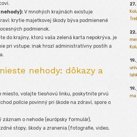
covi.
27.
Kol
 nehody):
V mnohých krajinách existuje
Tre
raví; krytie majetkovej škody býva podmienené
rocesných podmienok.
22.
e do krajiny, ktorú vaša zelená karta nepokrýva, je
mes
e pri vstupe; inak hrozí administratívny postih a
Kolu
a.
19.
uni
mieste nehody: dôkazy a
ľah
19.
e miesto, volajte tiesňovú linku, poskytnite prvú
ma 
chod polície povinný pri škode na zdraví, spore o
ý záznam o nehode (európsky formulár),
zdné stopy, škody a zranenia (fotografie, video,