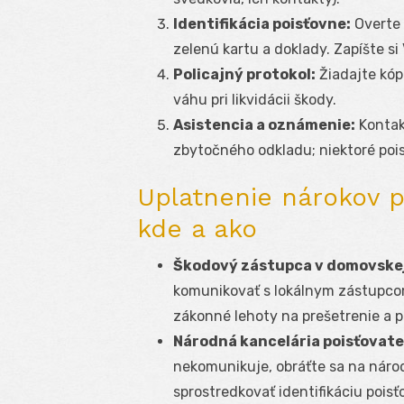
Identifikácia poisťovne:
Overte 
zelenú kartu a doklady. Zapíšte si
Policajný protokol:
Žiadajte kóp
váhu pri likvidácii škody.
Asistencia a oznámenie:
Kontak
zbytočného odkladu; niektoré poi
Uplatnenie nárokov p
kde a ako
Škodový zástupca v domovskej
komunikovať s lokálnym zástupco
zákonné lehoty na prešetrenie a 
Národná kancelária poisťovate
nekomunikuje, obráťte sa na národ
sprostredkovať identifikáciu poisť