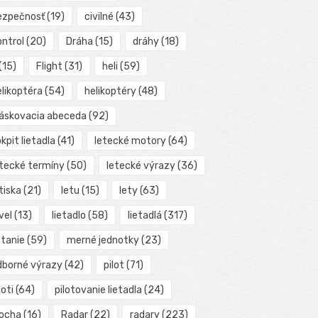
ezpečnosť
(19)
civilné
(43)
ontrol
(20)
Dráha
(15)
dráhy
(18)
(15)
Flight
(31)
heli
(59)
elikoptéra
(54)
helikoptéry
(48)
láskovacia abeceda
(92)
kpit lietadla
(41)
letecké motory
(64)
etecké termíny
(50)
letecké výrazy
(36)
tiska
(21)
letu
(15)
lety
(63)
vel
(13)
lietadlo
(58)
lietadlá
(317)
etanie
(59)
merné jednotky
(23)
dborné výrazy
(42)
pilot
(71)
loti
(64)
pilotovanie lietadla
(24)
locha
(16)
Radar
(22)
radary
(223)