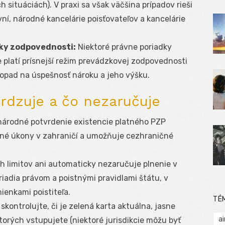
h situáciách). V praxi sa však väčšina prípadov rieši
í, národné kancelárie poisťovateľov a kancelárie
vky zodpovednosti:
Niektoré právne poriadky
 platí prísnejší režim prevádzkovej zodpovednosti
opad na úspešnosť nároku a jeho výšku.
vrdzuje a čo nezaručuje
národné potvrdenie existencie platného PZP
stné úkony v zahraničí a umožňuje cezhraničné
 limitov ani automaticky nezaručuje plnenie v
 riadia právom a poistnými pravidlami štátu, v
ienkami poistiteľa.
TÉ
kontrolujte, či je zelená karta aktuálna, jasne
ai
 ktorých vstupujete (niektoré jurisdikcie môžu byť