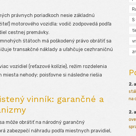
R
ých právnych poriadkoch nesie základnú
S
iteľ) motorového vozidla; vodič zodpovedá podľa
t
diel cestnej premávky.
mnohých štátoch má poškodený právo obrátiť sa
vr
nižuje transakčné náklady a uľahčuje cezhraničnú
zn
iac vozidiel (reťazové kolízie), režim rozdelenia
P
 miesta nehody; poisťovne si následne riešia
2. 
stá
stený vinník: garančné a
na o
nizmy
2. 
ove
a môže obrátiť na národný garančný
sprá
orá zabezpečí náhradu podľa miestnych pravidiel,