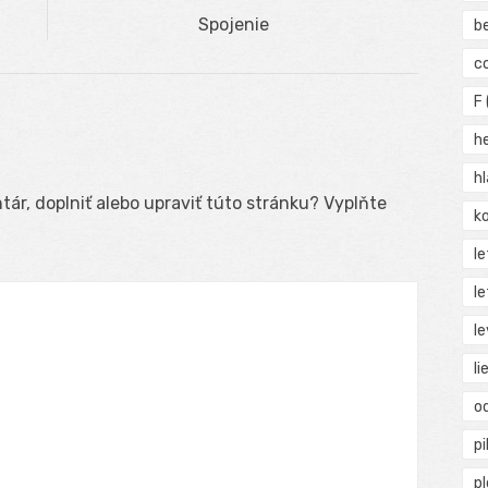
Next
Spojenie
b
post:
c
F
h
h
ár, doplniť alebo upraviť túto stránku? Vyplňte
ko
l
le
le
li
o
pi
p