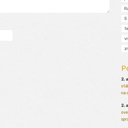
R
S
t
vr
zn
P
2. 
stá
na o
2. 
ove
sprá