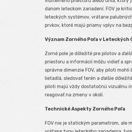
viditeľného priestoru alebo uhla, ktorý j
danom leteckom zariadení. FOV je kriti
leteckých systémov, vrátane palubných 
prvkov, ktoré majú priamy vplyv na bezp
Význam Zorného Poľa v Leteckých 
Zorné pole je dôležité pre pilotov a ďal
priestoru a informácií môžu vidieť a spr
správne dimenzie FOV, aby piloti mohli 
lietadlá, sledovať terén a ďalšie dôleži
piloti majú vždy dostatočnú vizuálnu i
reagovať na zmeny v okolí.
Technické Aspekty Zorného Poľa
FOV nie je statickým parametrom, ale m
vrátane typu leteckého zariadenia, ty