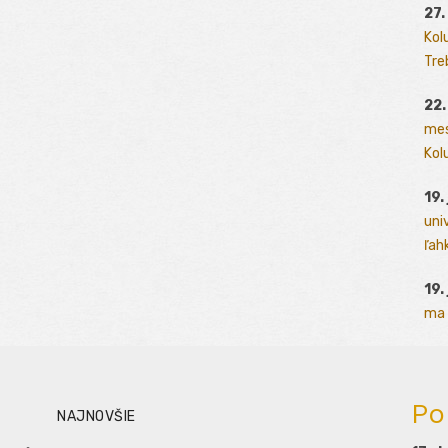
27.
Kol
Tre
22.
mes
Kolu
19.
uni
ľah
19.
ma 
Po
NAJNOVŠIE