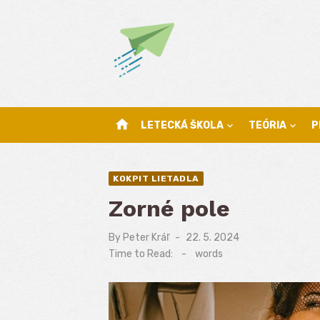
Skip
to
content
home
LETECKÁ ŠKOLA
TEÓRIA
P
KOKPIT LIETADLA
Zorné pole
By
Peter Kráľ
Posted
22. 5. 2024
on
Time to Read:
-
words