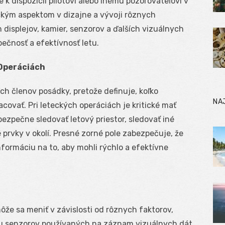
e k dispozícii pilotovi alebo inému pozorovateľovi v
ckým aspektom v dizajne a vývoji rôznych
displejov, kamier, senzorov a ďalších vizuálnych
ečnosť a efektívnosť letu.
Operáciách
ších členov posádky, pretože definuje, koľko
NA
acovať. Pri leteckých operáciách je kritické mať
bezpečne sledovať letový priestor, sledovať iné
té prvky v okolí. Presné zorné pole zabezpečuje, že
nformáciu na to, aby mohli rýchlo a efektívne
ôže sa meniť v závislosti od rôznych faktorov,
pu senzorov používaných na záznam vizuálnych dát