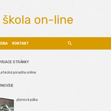
 škola on-line
ADŇA
KONTAKT
VISIACE STRÁNKY
Letecká poradňa online
JNOVŠIE
plynová páka