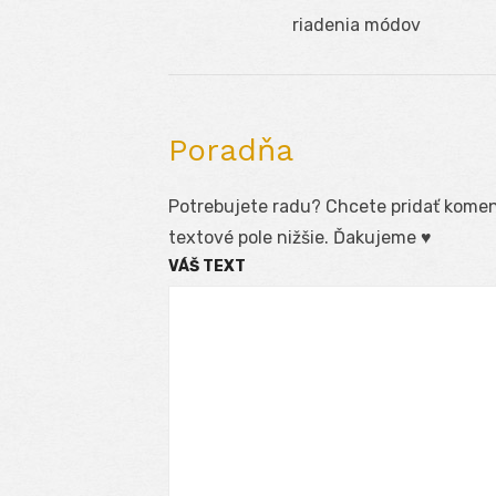
Navigácia
Previous
riadenia módov
v
post:
článku
Poradňa
Potrebujete radu? Chcete pridať koment
textové pole nižšie. Ďakujeme ♥
VÁŠ TEXT