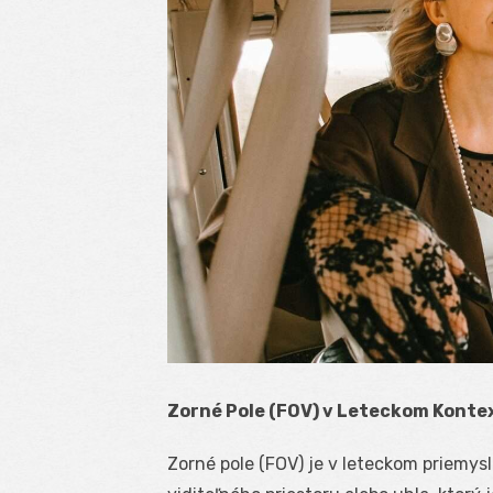
Zorné Pole (FOV) v Leteckom Konte
Zorné pole (FOV) je v leteckom priemys