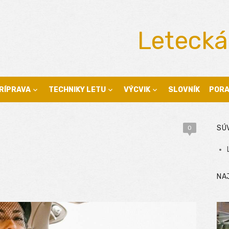
Letecká
RÍPRAVA
TECHNIKY LETU
VÝCVIK
SLOVNÍK
POR
SÚ
0
NA