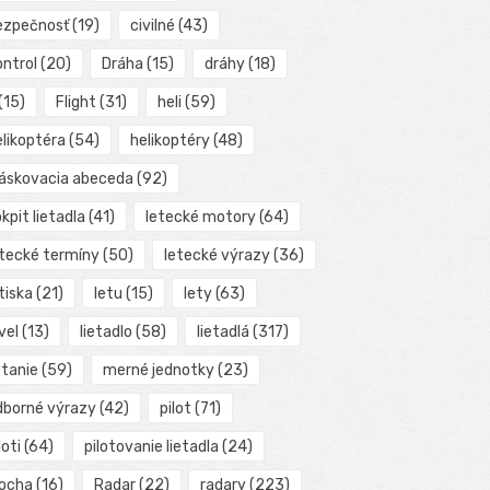
ezpečnosť
(19)
civilné
(43)
ontrol
(20)
Dráha
(15)
dráhy
(18)
(15)
Flight
(31)
heli
(59)
elikoptéra
(54)
helikoptéry
(48)
láskovacia abeceda
(92)
kpit lietadla
(41)
letecké motory
(64)
etecké termíny
(50)
letecké výrazy
(36)
tiska
(21)
letu
(15)
lety
(63)
vel
(13)
lietadlo
(58)
lietadlá
(317)
etanie
(59)
merné jednotky
(23)
dborné výrazy
(42)
pilot
(71)
loti
(64)
pilotovanie lietadla
(24)
locha
(16)
Radar
(22)
radary
(223)