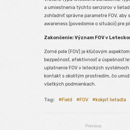
a umiestnenia týchto senzorov v lietad
zohľadniť správne parametre FOV, aby sa
awareness (povedomie o situácii) pre pi
Zakončenie: Význam FOV v Letecko
Zorné pole (FOV) je kľúčovým aspektom 
bezpečnosť, efektívnosť a úspešnosť le
uplatnenie FOV v leteckých systémoch 
kontakt s okolitým prostredím, čo umož
všetkých podmienkach.
Tag:
Field
FOV
kokpit lietadla
Previous