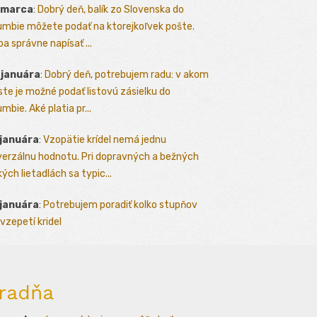
 marca
:
Dobrý deň, balík zo Slovenska do
umbie môžete podať na ktorejkoľvek pošte.
ba správne napísať ...
 januára
:
Dobrý deň, potrebujem radu: v akom
te je možné podať listovú zásielku do
mbie. Aké platia pr...
 januára
:
Vzopätie krídel nemá jednu
verzálnu hodnotu. Pri dopravných a bežných
kých lietadlách sa typic...
 januára
:
Potrebujem poradiť kolko stupňov
vzepetí kridel
radňa