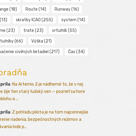
ange
(18)
Route
(14)
Runway
(16)
(13)
skratky ICAO
(255)
system
(14)
ime
(23)
trate
(23)
vrtuľník
(55)
tuľníky
(66)
Výška
(21)
ačenie civilných lietadiel
(217)
Čas
(34)
oradňa
apríla
:
Na Artemis 2 je nádherné to, že v nej
le žije ten starý ľudský sen — pozrieť sa hore
blohu a ...
apríla
:
Z pohľadu pilota je na tom najcennejšie
renie riadenia, bezpečnostných režimov a
vania lode p...