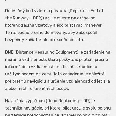
Derivačný bod vzletu a pristátia (Departure End of
the Runway – DER) určuje miesto na dráhe, od
ktorého začína vzletový alebo pristávací manéver.
Tento bod je presne definovaný, aby zabezpečil
bezpečný začiatok alebo ukončenie letu.
DME (Distance Measuring Equipment) je zariadenie na
meranie vzdialenosti, ktoré poskytuje pilotom presné
informácie o vzdialenosti medzi ich lietadlom a
určitým bodom na zemi. Toto zariadenie je dôležité
pre presnú navigáciu a určenie vzdialenosti od letiska
alebo iných referenčných bodov.
Navigácia výpočtom (Dead Reckoning – DR) je
technika navigácie, pri ktorej pilot určuje svoju polohu
na základe predchádzajúcej známej polohy, rýchlosti,