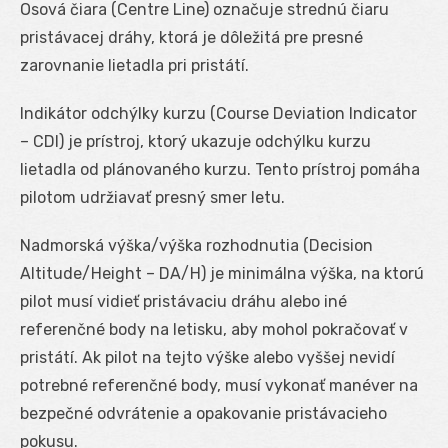
Osová čiara (Centre Line) označuje strednú čiaru
pristávacej dráhy, ktorá je dôležitá pre presné
zarovnanie lietadla pri pristátí.
Indikátor odchýlky kurzu (Course Deviation Indicator
– CDI) je prístroj, ktorý ukazuje odchýlku kurzu
lietadla od plánovaného kurzu. Tento prístroj pomáha
pilotom udržiavať presný smer letu.
Nadmorská výška/výška rozhodnutia (Decision
Altitude/Height – DA/H) je minimálna výška, na ktorú
pilot musí vidieť pristávaciu dráhu alebo iné
referenčné body na letisku, aby mohol pokračovať v
pristátí. Ak pilot na tejto výške alebo vyššej nevidí
potrebné referenčné body, musí vykonať manéver na
bezpečné odvrátenie a opakovanie pristávacieho
pokusu.