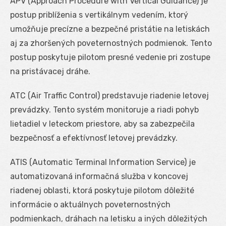
APV (Approach Procedure with Vertical Guidance) je
postup priblíženia s vertikálnym vedením, ktorý
umožňuje precízne a bezpečné pristátie na letiskách
aj za zhoršených poveternostných podmienok. Tento
postup poskytuje pilotom presné vedenie pri zostupe
na pristávacej dráhe.
ATC (Air Traffic Control) predstavuje riadenie letovej
prevádzky. Tento systém monitoruje a riadi pohyb
lietadiel v leteckom priestore, aby sa zabezpečila
bezpečnosť a efektívnosť letovej prevádzky.
ATIS (Automatic Terminal Information Service) je
automatizovaná informačná služba v koncovej
riadenej oblasti, ktorá poskytuje pilotom dôležité
informácie o aktuálnych poveternostných
podmienkach, dráhach na letisku a iných dôležitých