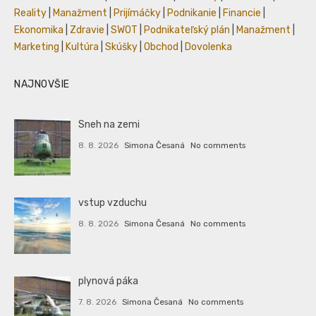
Reality
|
Manažment
|
Prijímáčky
|
Podnikanie
|
Financie
|
Ekonomika
|
Zdravie
|
SWOT
|
Podnikateľský plán
|
Manažment
|
Marketing
|
Kultúra
|
Skúšky
|
Obchod
|
Dovolenka
NAJNOVŠIE
Sneh na zemi
8. 8. 2026
Simona Česaná
No comments
vstup vzduchu
8. 8. 2026
Simona Česaná
No comments
plynová páka
7. 8. 2026
Simona Česaná
No comments