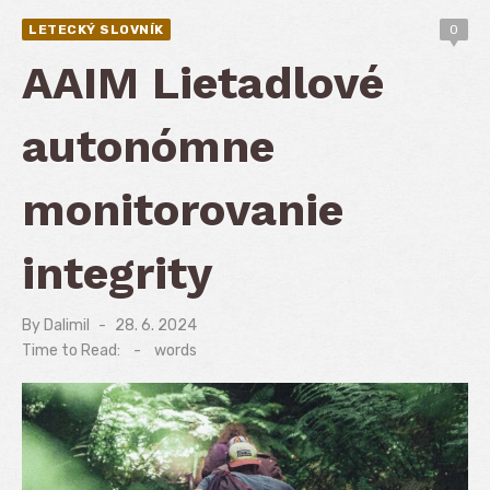
LETECKÝ SLOVNÍK
0
AAIM Lietadlové
autonómne
monitorovanie
integrity
By
Dalimil
Posted
28. 6. 2024
on
Time to Read:
-
words