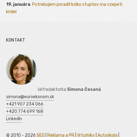
19. januára
:
Potrebujem poradiť kolko stupňov ma vzepetí
kridel
KONTAKT
šéfredaktorka
Simona Česaná
simona@euroekonom.sk
+421 907 234 066
+420 774 699 168
LinkedIn
© 2010 - 2026
SEO
|
Reklama a PR
|
Vrtuľníky
|
Autoškola
|