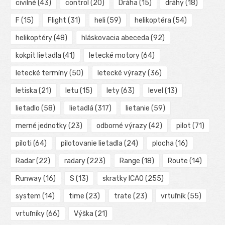
civilné
(43)
control
(20)
Dráha
(15)
dráhy
(18)
F
(15)
Flight
(31)
heli
(59)
helikoptéra
(54)
helikoptéry
(48)
hláskovacia abeceda
(92)
kokpit lietadla
(41)
letecké motory
(64)
letecké termíny
(50)
letecké výrazy
(36)
letiska
(21)
letu
(15)
lety
(63)
level
(13)
lietadlo
(58)
lietadlá
(317)
lietanie
(59)
merné jednotky
(23)
odborné výrazy
(42)
pilot
(71)
piloti
(64)
pilotovanie lietadla
(24)
plocha
(16)
Radar
(22)
radary
(223)
Range
(18)
Route
(14)
Runway
(16)
S
(13)
skratky ICAO
(255)
system
(14)
time
(23)
trate
(23)
vrtuľník
(55)
vrtuľníky
(66)
Výška
(21)