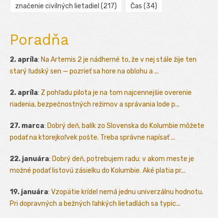
značenie civilných lietadiel
(217)
Čas
(34)
Poradňa
2. apríla
:
Na Artemis 2 je nádherné to, že v nej stále žije ten
starý ľudský sen — pozrieť sa hore na oblohu a ...
2. apríla
:
Z pohľadu pilota je na tom najcennejšie overenie
riadenia, bezpečnostných režimov a správania lode p...
27. marca
:
Dobrý deň, balík zo Slovenska do Kolumbie môžete
podať na ktorejkoľvek pošte. Treba správne napísať ...
22. januára
:
Dobrý deň, potrebujem radu: v akom meste je
možné podať listovú zásielku do Kolumbie. Aké platia pr...
19. januára
:
Vzopätie krídel nemá jednu univerzálnu hodnotu.
Pri dopravných a bežných ľahkých lietadlách sa typic...