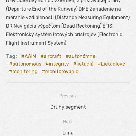
DER Odletový koniec vzletovej a pristávacej dráhy
(Departure End of the Runway) DME Zariadenie na
meranie vzdialenosti (Distance Measuring Equipment)
DR Navigácia výpočtom (Dead Reckoning) EFIS
Elektronický systém letových prístrojov (Electronic
Flight Instrument System)
Tag:
AAIM
aircraft
autonómne
autonomous
integrity
lietadlá
Lietadlové
monitoring
monitorovanie
Previous
Navigácia
Previous
Druhý segment
v
post:
Next
článku
Next
Lima