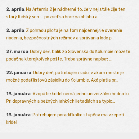
2. apríla
:
Na Artemis 2 je nádherné to, že v nej stále žije ten
starý ľudský sen — pozrieť sa hore na oblohu a ...
2. apríla
:
Z pohľadu pilota je na tom najcennejšie overenie
riadenia, bezpečnostných režimov a správania lode p...
27. marca
:
Dobrý deň, balík zo Slovenska do Kolumbie môžete
podať na ktorejkoľvek pošte. Treba správne napísať ...
22. januára
:
Dobrý deň, potrebujem radu: v akom meste je
možné podať listovú zásielku do Kolumbie. Aké platia pr...
19. januára
:
Vzopätie krídel nemá jednu univerzálnu hodnotu.
Pri dopravných a bežných ľahkých lietadlách sa typic...
19. januára
:
Potrebujem poradiť kolko stupňov ma vzepetí
kridel