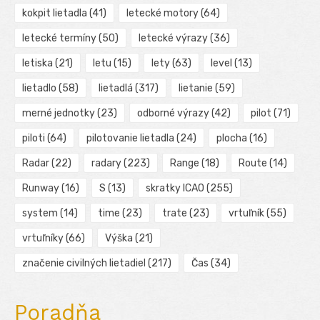
kokpit lietadla
(41)
letecké motory
(64)
letecké termíny
(50)
letecké výrazy
(36)
letiska
(21)
letu
(15)
lety
(63)
level
(13)
lietadlo
(58)
lietadlá
(317)
lietanie
(59)
merné jednotky
(23)
odborné výrazy
(42)
pilot
(71)
piloti
(64)
pilotovanie lietadla
(24)
plocha
(16)
Radar
(22)
radary
(223)
Range
(18)
Route
(14)
Runway
(16)
S
(13)
skratky ICAO
(255)
system
(14)
time
(23)
trate
(23)
vrtuľník
(55)
vrtuľníky
(66)
Výška
(21)
značenie civilných lietadiel
(217)
Čas
(34)
Poradňa