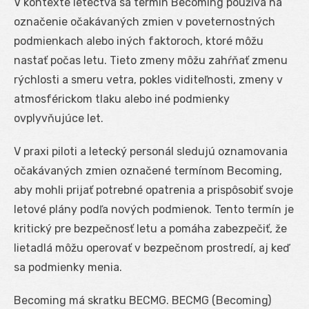
V kontexte letectva sa termín Becoming používa na
označenie očakávaných zmien v poveternostných
podmienkach alebo iných faktoroch, ktoré môžu
nastať počas letu. Tieto zmeny môžu zahŕňať zmenu
rýchlosti a smeru vetra, pokles viditeľnosti, zmeny v
atmosférickom tlaku alebo iné podmienky
ovplyvňujúce let.
V praxi piloti a letecký personál sledujú oznamovania
očakávaných zmien označené termínom Becoming,
aby mohli prijať potrebné opatrenia a prispôsobiť svoje
letové plány podľa nových podmienok. Tento termín je
kritický pre bezpečnosť letu a pomáha zabezpečiť, že
lietadlá môžu operovať v bezpečnom prostredí, aj keď
sa podmienky menia.
Becoming má skratku BECMG. BECMG (Becoming)