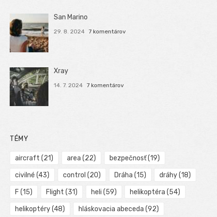
San Marino
29. 8. 2024
7 komentárov
Xray
14. 7. 2024
7 komentárov
TÉMY
aircraft
(21)
area
(22)
bezpečnosť
(19)
civilné
(43)
control
(20)
Dráha
(15)
dráhy
(18)
F
(15)
Flight
(31)
heli
(59)
helikoptéra
(54)
helikoptéry
(48)
hláskovacia abeceda
(92)