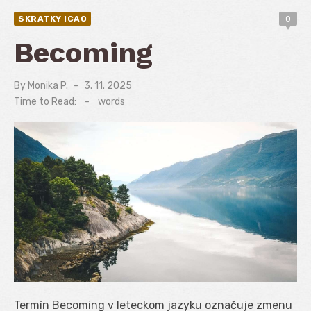
SKRATKY ICAO
0
Becoming
By
Monika P.
Posted
3. 11. 2025
on
Time to Read:
-
words
Termín Becoming v leteckom jazyku označuje zmenu