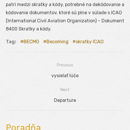
patrí medzi skratky a kódy, potrebné na dekódovanie a
kódovanie dokumentov, ktoré sú plne v súlade s ICAO
(International Civil Aviation Organization) – Dokument
8400 Skratky a kódy.
Tag:
BECMG
Becoming
skratky ICAO
Previous
Navigácia
Previous
vysielať lúče
v
post:
Next
článku
Next
Departure
post:
Poradňa