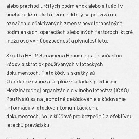
alebo prechod určitých podmienok alebo situácií v
priebehu letu. Je to termín, ktorý sa používa na
označenie očakávaných zmen v poveternostných
podmienkach, operáciách alebo iných faktoroch, ktoré
môžu ovplyvniť bezpečnosť a plynulosť letu.
Skratka BECMG znamená Becoming a je súčasťou
kódov a skratiek používaných v leteckých
dokumentoch. Tieto kódy a skratky sú
štandardizované a sú plne v súlade s predpismi
Medzinárodnej organizácie civilného letectva (ICAO).
Používajú sa na jednotné dekódovanie a kódovanie
informácií v leteckých komunikáciách a
dokumentoch, čo je kľúčové pre bezpečnú a efektívnu
leteckú prevádzku.