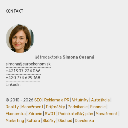
KONTAKT
šéfredaktorka
Simona Česaná
simona@euroekonom.sk
+421 907 234 066
+420 774 699 168
LinkedIn
© 2010 - 2026
SEO
|
Reklama a PR
|
Vrtuľníky
|
Autoškola
|
Reality
|
Manažment
|
Prijímáčky
|
Podnikanie
|
Financie
|
Ekonomika
|
Zdravie
|
SWOT
|
Podnikateľský plán
|
Manažment
|
Marketing
|
Kultúra
|
Skúšky
|
Obchod
|
Dovolenka