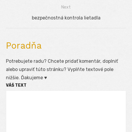
v
post:
Next
článku
Next
bezpečnostná kontrola lietadla
post:
Poradňa
Potrebujete radu? Chcete pridať komentár, doplniť
alebo upraviť túto stránku? Vyplňte textové pole
nižšie. Ďakujeme ♥
VÁŠ TEXT