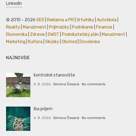
LinkedIn
© 2010 - 2026
SEO
|
Reklama a PR
|
Vrtuľníky
|
Autoškola
|
Reality
|
Manažment
|
Prijímáčky
|
Podnikanie
|
Financie
|
Ekonomika
|
Zdravie
|
SWOT
|
Podnikateľský plán
|
Manažment
|
Marketing
|
Kultúra
|
Skúšky
|
Obchod
|
Dovolenka
NAJNOVŠIE
kontrolné stanovište
6. 8. 2026
Simona Česaná
No comments
Iba príjem
6. 8. 2026
Simona Česaná
No comments