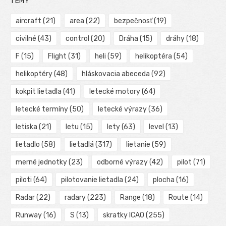
TÉMY
aircraft
(21)
area
(22)
bezpečnosť
(19)
civilné
(43)
control
(20)
Dráha
(15)
dráhy
(18)
F
(15)
Flight
(31)
heli
(59)
helikoptéra
(54)
helikoptéry
(48)
hláskovacia abeceda
(92)
kokpit lietadla
(41)
letecké motory
(64)
letecké termíny
(50)
letecké výrazy
(36)
letiska
(21)
letu
(15)
lety
(63)
level
(13)
lietadlo
(58)
lietadlá
(317)
lietanie
(59)
merné jednotky
(23)
odborné výrazy
(42)
pilot
(71)
piloti
(64)
pilotovanie lietadla
(24)
plocha
(16)
Radar
(22)
radary
(223)
Range
(18)
Route
(14)
Runway
(16)
S
(13)
skratky ICAO
(255)