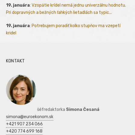
19. januára
:
Vzopätie krídel nemá jednu univerzálnu hodnotu.
Pri dopravných a bežných ľahkých lietadlách sa typic...
19. januára
:
Potrebujem poradiť kolko stupňov ma vzepetí
kridel
KONTAKT
šéfredaktorka
Simona Česaná
simona@euroekonom.sk
+421 907 234 066
+420 774 699 168