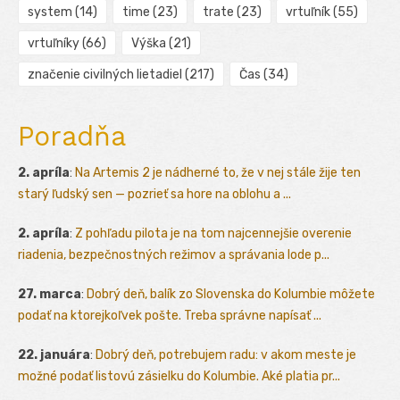
system
(14)
time
(23)
trate
(23)
vrtuľník
(55)
vrtuľníky
(66)
Výška
(21)
značenie civilných lietadiel
(217)
Čas
(34)
Poradňa
2. apríla
:
Na Artemis 2 je nádherné to, že v nej stále žije ten
starý ľudský sen — pozrieť sa hore na oblohu a ...
2. apríla
:
Z pohľadu pilota je na tom najcennejšie overenie
riadenia, bezpečnostných režimov a správania lode p...
27. marca
:
Dobrý deň, balík zo Slovenska do Kolumbie môžete
podať na ktorejkoľvek pošte. Treba správne napísať ...
22. januára
:
Dobrý deň, potrebujem radu: v akom meste je
možné podať listovú zásielku do Kolumbie. Aké platia pr...