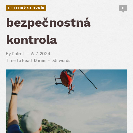
LETECKÝ SLOVNÍK
0
bezpečnostná
kontrola
By
Dalimil
Posted
6. 7. 2024
on
Time to Read:
0 min
-
35
words