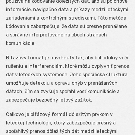
používa na kódovanie dôležitých dát, ako sú polohové
informácie, navigačné dáta a príkazy medzi leteckými
zariadeniami a kontrolnými strediskami. Táto metóda
kódovania zabezpečuje, že dáta sú presne prenášané
a správne interpretované na oboch stranách
komunikácie.
Bifázový formát je navrhnutý tak, aby bol odolný voči
rušeniu a interferenciám, ktoré môžu ovplyvniť prenos
dát v leteckých systémoch. Jeho špecifická štruktúra
umožňuje detekciu a opravu chýb v prenášaných
dátach, čím sa zvyšuje spoľahlivosť komunikácie a
zabezpečuje bezpečný letový zážitok.
Celkovo je bifázový formát dôležitým prvkom v
leteckej technológii, ktorý zabezpečuje presný a
spoľahlivý prenos dôležitých dát medzi leteckými