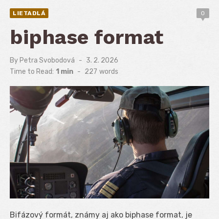
LIETADLÁ
0
biphase format
By
Petra Svobodová
Posted
3. 2. 2026
on
Time to Read:
1 min
-
227
words
Bifázový formát, známy aj ako biphase format, je