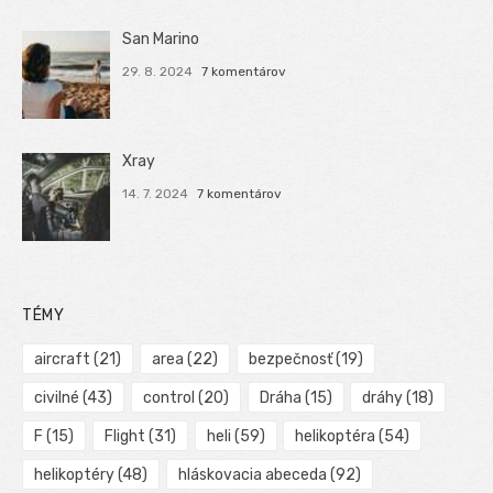
San Marino
29. 8. 2024
7 komentárov
Xray
14. 7. 2024
7 komentárov
TÉMY
aircraft
(21)
area
(22)
bezpečnosť
(19)
civilné
(43)
control
(20)
Dráha
(15)
dráhy
(18)
F
(15)
Flight
(31)
heli
(59)
helikoptéra
(54)
helikoptéry
(48)
hláskovacia abeceda
(92)