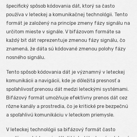
špecifický spôsob kódovania dát, ktorý sa často
používa v leteckej a komunikačnej technológii. Tento
formát je založený na princípe zmeny fázy signálu na
určitom mieste v signále. V bifázovom formáte sa
každý bit dát reprezentuje zmenou fázy signálu, čo
znamená, že dáta sú kódované zmenou polohy fázy
nosného signálu.
Tento spôsob kódovania dát je významný v leteckej
komunikácii a navigácii, kde je dôležitá presnosť a
spoľahlivosť prenosu dát medzi leteckými systémami.
Bifázový formát umožňuje efektívny prenos dát cez
rôzne kanály a prostredia, čo je kritické pre bezpečnú
a spoľahlivú komunikáciu v leteckom priemysle.
V leteckej technológii sa bifázový formát často