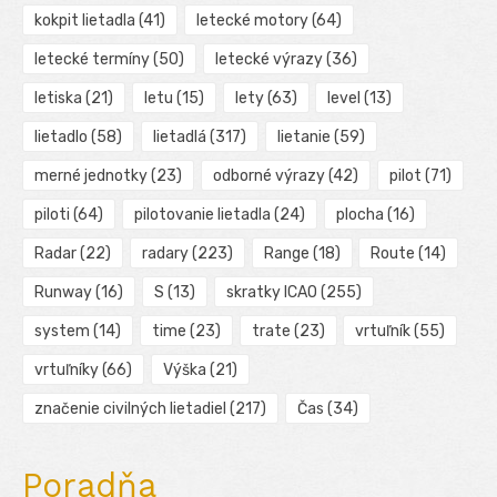
kokpit lietadla
(41)
letecké motory
(64)
letecké termíny
(50)
letecké výrazy
(36)
letiska
(21)
letu
(15)
lety
(63)
level
(13)
lietadlo
(58)
lietadlá
(317)
lietanie
(59)
merné jednotky
(23)
odborné výrazy
(42)
pilot
(71)
piloti
(64)
pilotovanie lietadla
(24)
plocha
(16)
Radar
(22)
radary
(223)
Range
(18)
Route
(14)
Runway
(16)
S
(13)
skratky ICAO
(255)
system
(14)
time
(23)
trate
(23)
vrtuľník
(55)
vrtuľníky
(66)
Výška
(21)
značenie civilných lietadiel
(217)
Čas
(34)
Poradňa