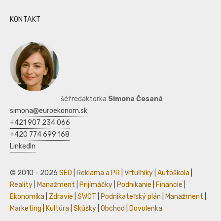
KONTAKT
šéfredaktorka
Simona Česaná
simona@euroekonom.sk
+421 907 234 066
+420 774 699 168
LinkedIn
© 2010 - 2026
SEO
|
Reklama a PR
|
Vrtuľníky
|
Autoškola
|
Reality
|
Manažment
|
Prijímáčky
|
Podnikanie
|
Financie
|
Ekonomika
|
Zdravie
|
SWOT
|
Podnikateľský plán
|
Manažment
|
Marketing
|
Kultúra
|
Skúšky
|
Obchod
|
Dovolenka