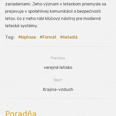
zariadeniami. Jeho význam v leteckom priemysle sa
prejavuje v spoľahlivej komunikácii a bezpečnosti
letov, čo z neho robí kľúčový nástroj pre moderné
letecké systémy.
Tag:
biphase
Formát
lietadlá
Previous
Navigácia
Previous
verejné letisko
v
post:
Next
článku
Next
Krajina-vzduch
post:
Poradňa