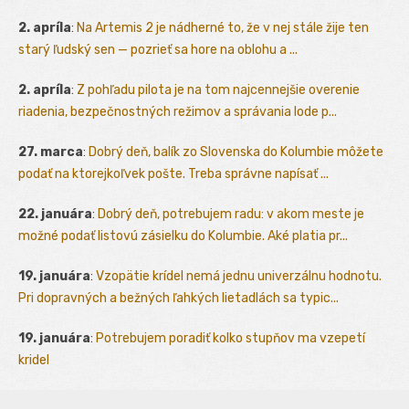
2. apríla
:
Na Artemis 2 je nádherné to, že v nej stále žije ten
starý ľudský sen — pozrieť sa hore na oblohu a ...
2. apríla
:
Z pohľadu pilota je na tom najcennejšie overenie
riadenia, bezpečnostných režimov a správania lode p...
27. marca
:
Dobrý deň, balík zo Slovenska do Kolumbie môžete
podať na ktorejkoľvek pošte. Treba správne napísať ...
22. januára
:
Dobrý deň, potrebujem radu: v akom meste je
možné podať listovú zásielku do Kolumbie. Aké platia pr...
19. januára
:
Vzopätie krídel nemá jednu univerzálnu hodnotu.
Pri dopravných a bežných ľahkých lietadlách sa typic...
19. januára
:
Potrebujem poradiť kolko stupňov ma vzepetí
kridel