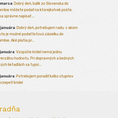
 marca
:
Dobrý deň, balík zo Slovenska do
umbie môžete podať na ktorejkoľvek pošte.
ba správne napísať ...
 januára
:
Dobrý deň, potrebujem radu: v akom
te je možné podať listovú zásielku do
mbie. Aké platia pr...
 januára
:
Vzopätie krídel nemá jednu
verzálnu hodnotu. Pri dopravných a bežných
kých lietadlách sa typic...
 januára
:
Potrebujem poradiť kolko stupňov
vzepetí kridel
radňa