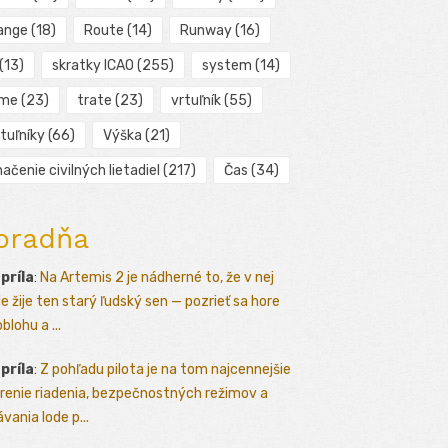
ange
(18)
Route
(14)
Runway
(16)
(13)
skratky ICAO
(255)
system
(14)
ime
(23)
trate
(23)
vrtuľník
(55)
tuľníky
(66)
Výška
(21)
ačenie civilných lietadiel
(217)
Čas
(34)
oradňa
apríla
:
Na Artemis 2 je nádherné to, že v nej
le žije ten starý ľudský sen — pozrieť sa hore
blohu a ...
apríla
:
Z pohľadu pilota je na tom najcennejšie
renie riadenia, bezpečnostných režimov a
vania lode p...