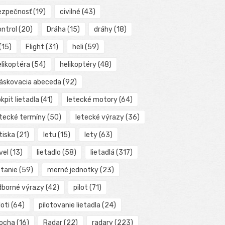
ezpečnosť
(19)
civilné
(43)
ontrol
(20)
Dráha
(15)
dráhy
(18)
(15)
Flight
(31)
heli
(59)
elikoptéra
(54)
helikoptéry
(48)
láskovacia abeceda
(92)
kpit lietadla
(41)
letecké motory
(64)
etecké termíny
(50)
letecké výrazy
(36)
tiska
(21)
letu
(15)
lety
(63)
vel
(13)
lietadlo
(58)
lietadlá
(317)
etanie
(59)
merné jednotky
(23)
dborné výrazy
(42)
pilot
(71)
loti
(64)
pilotovanie lietadla
(24)
locha
(16)
Radar
(22)
radary
(223)