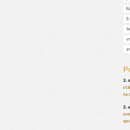
R
S
t
vr
zn
P
2. 
stá
na o
2. 
ove
sprá