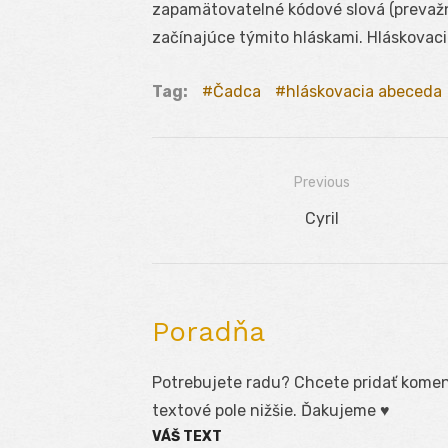
zapamätovatelné kódové slová (prevaž
začínajúce týmito hláskami. Hláskovac
Tag:
Čadca
hláskovacia abeceda
Previous
Navigácia
Previous
Cyril
v
post:
článku
Poradňa
Potrebujete radu? Chcete pridať koment
textové pole nižšie. Ďakujeme ♥
VÁŠ TEXT