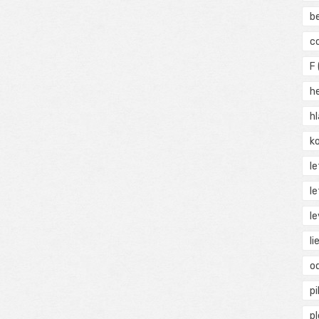
b
c
F
h
h
ko
l
le
le
li
o
pi
p