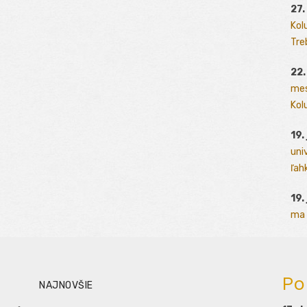
27.
Kol
Tre
22.
mes
Kolu
19.
uni
ľah
19.
ma 
Po
NAJNOVŠIE