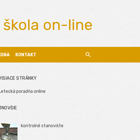
 škola on-line
ADŇA
KONTAKT
VISIACE STRÁNKY
Letecká poradňa online
JNOVŠIE
kontrolné stanovište