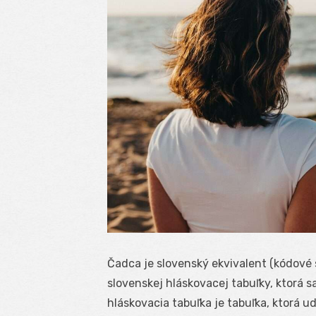
Čadca je slovenský ekvivalent (kódové
slovenskej hláskovacej tabuľky, ktorá s
hláskovacia tabuľka je tabuľka, ktorá 