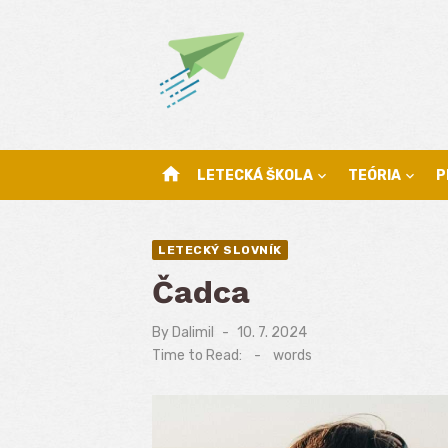
Skip
to
content
home
LETECKÁ ŠKOLA
TEÓRIA
P
LETECKÝ SLOVNÍK
Čadca
By
Dalimil
Posted
10. 7. 2024
on
Time to Read:
-
words