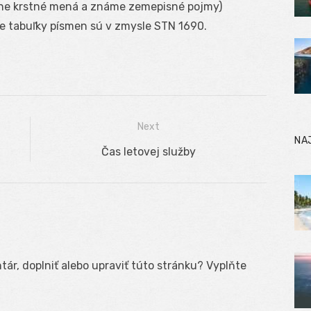
ne krstné mená a známe zemepisné pojmy)
ie tabuľky písmen sú v zmysle STN 1690.
Next
NA
Next
Čas letovej služby
post:
ár, doplniť alebo upraviť túto stránku? Vyplňte