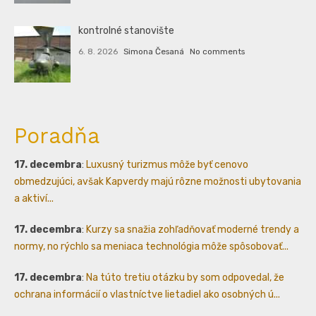
kontrolné stanovište
6. 8. 2026
Simona Česaná
No comments
Poradňa
17. decembra
:
Luxusný turizmus môže byť cenovo
obmedzujúci, avšak Kapverdy majú rôzne možnosti ubytovania
a aktiví...
17. decembra
:
Kurzy sa snažia zohľadňovať moderné trendy a
normy, no rýchlo sa meniaca technológia môže spôsobovať...
17. decembra
:
Na túto tretiu otázku by som odpovedal, že
ochrana informácií o vlastníctve lietadiel ako osobných ú...