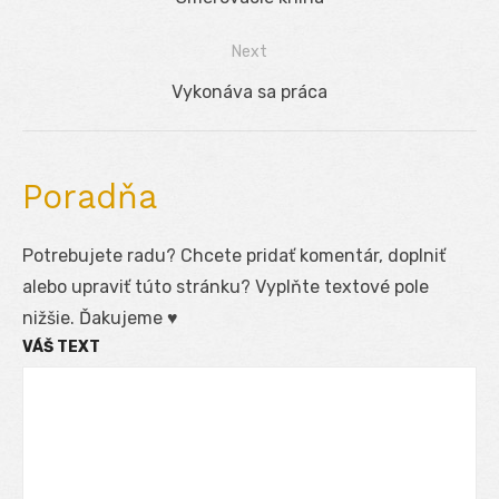
v
post:
Next
článku
Next
Vykonáva sa práca
post:
Poradňa
Potrebujete radu? Chcete pridať komentár, doplniť
alebo upraviť túto stránku? Vyplňte textové pole
nižšie. Ďakujeme ♥
VÁŠ TEXT