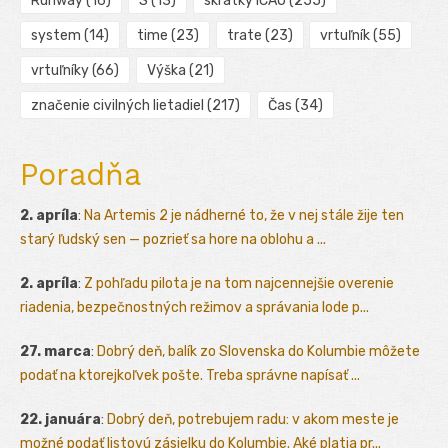
Runway
(16)
S
(13)
skratky ICAO
(255)
system
(14)
time
(23)
trate
(23)
vrtuľník
(55)
vrtuľníky
(66)
Výška
(21)
značenie civilných lietadiel
(217)
Čas
(34)
Poradňa
2. apríla
:
Na Artemis 2 je nádherné to, že v nej stále žije ten
starý ľudský sen — pozrieť sa hore na oblohu a ...
2. apríla
:
Z pohľadu pilota je na tom najcennejšie overenie
riadenia, bezpečnostných režimov a správania lode p...
27. marca
:
Dobrý deň, balík zo Slovenska do Kolumbie môžete
podať na ktorejkoľvek pošte. Treba správne napísať ...
22. januára
:
Dobrý deň, potrebujem radu: v akom meste je
možné podať listovú zásielku do Kolumbie. Aké platia pr...