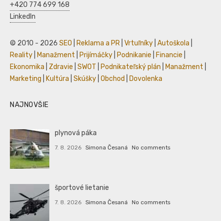
+420 774 699 168
LinkedIn
© 2010 - 2026
SEO
|
Reklama a PR
|
Vrtuľníky
|
Autoškola
|
Reality
|
Manažment
|
Prijímáčky
|
Podnikanie
|
Financie
|
Ekonomika
|
Zdravie
|
SWOT
|
Podnikateľský plán
|
Manažment
|
Marketing
|
Kultúra
|
Skúšky
|
Obchod
|
Dovolenka
NAJNOVŠIE
plynová páka
7. 8. 2026
Simona Česaná
No comments
športové lietanie
7. 8. 2026
Simona Česaná
No comments