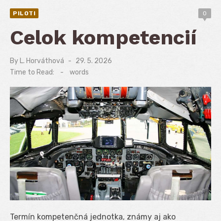
PILOTI
0
Celok kompetencií
By
L. Horváthová
Posted
29. 5. 2026
on
Time to Read:
-
words
Termín kompetenčná jednotka, známy aj ako