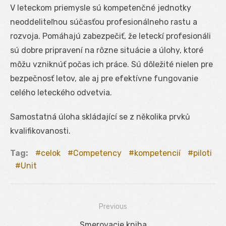
V leteckom priemysle sú kompetenčné jednotky
neoddeliteľnou súčasťou profesionálneho rastu a
rozvoja. Pomáhajú zabezpečiť, že leteckí profesionáli
sú dobre pripravení na rôzne situácie a úlohy, ktoré
môžu vzniknúť počas ich práce. Sú dôležité nielen pre
bezpečnosť letov, ale aj pre efektívne fungovanie
celého leteckého odvetvia.
Samostatná úloha skládající se z několika prvků
kvalifikovanosti.
Tag:
celok
Competency
kompetencií
piloti
Unit
Previous
Navigácia
Previous
Smerovacie kniha