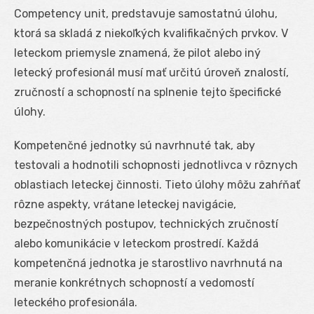
Competency unit, predstavuje samostatnú úlohu,
ktorá sa skladá z niekoľkých kvalifikačných prvkov. V
leteckom priemysle znamená, že pilot alebo iný
letecký profesionál musí mať určitú úroveň znalostí,
zručností a schopností na splnenie tejto špecifické
úlohy.
Kompetenčné jednotky sú navrhnuté tak, aby
testovali a hodnotili schopnosti jednotlivca v rôznych
oblastiach leteckej činnosti. Tieto úlohy môžu zahŕňať
rôzne aspekty, vrátane leteckej navigácie,
bezpečnostných postupov, technických zručností
alebo komunikácie v leteckom prostredí. Každá
kompetenčná jednotka je starostlivo navrhnutá na
meranie konkrétnych schopností a vedomostí
leteckého profesionála.