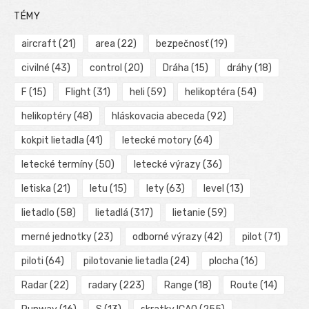
TÉMY
aircraft
(21)
area
(22)
bezpečnosť
(19)
civilné
(43)
control
(20)
Dráha
(15)
dráhy
(18)
F
(15)
Flight
(31)
heli
(59)
helikoptéra
(54)
helikoptéry
(48)
hláskovacia abeceda
(92)
kokpit lietadla
(41)
letecké motory
(64)
letecké termíny
(50)
letecké výrazy
(36)
letiska
(21)
letu
(15)
lety
(63)
level
(13)
lietadlo
(58)
lietadlá
(317)
lietanie
(59)
merné jednotky
(23)
odborné výrazy
(42)
pilot
(71)
piloti
(64)
pilotovanie lietadla
(24)
plocha
(16)
Radar
(22)
radary
(223)
Range
(18)
Route
(14)