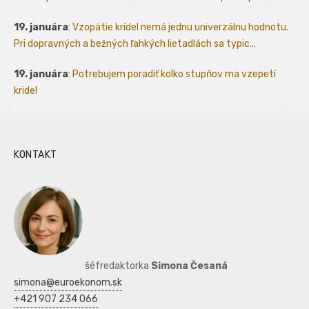
19. januára
:
Vzopätie krídel nemá jednu univerzálnu hodnotu.
Pri dopravných a bežných ľahkých lietadlách sa typic...
19. januára
:
Potrebujem poradiť kolko stupňov ma vzepetí
kridel
KONTAKT
šéfredaktorka
Simona Česaná
simona@euroekonom.sk
+421 907 234 066