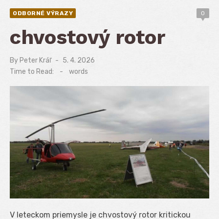
ODBORNÉ VÝRAZY
0
chvostový rotor
By
Peter Kráľ
Posted
5. 4. 2026
on
Time to Read:
-
words
V leteckom priemysle je chvostový rotor kritickou