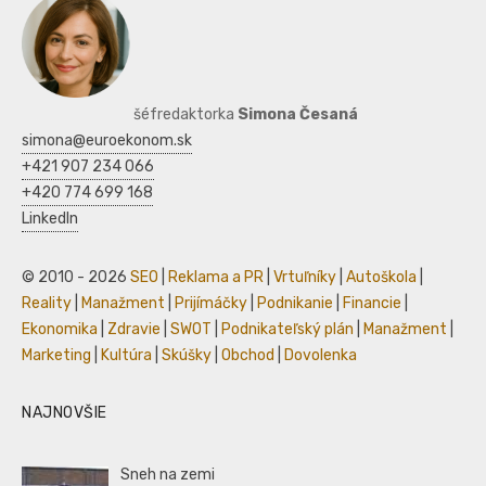
šéfredaktorka
Simona Česaná
simona@euroekonom.sk
+421 907 234 066
+420 774 699 168
LinkedIn
© 2010 - 2026
SEO
|
Reklama a PR
|
Vrtuľníky
|
Autoškola
|
Reality
|
Manažment
|
Prijímáčky
|
Podnikanie
|
Financie
|
Ekonomika
|
Zdravie
|
SWOT
|
Podnikateľský plán
|
Manažment
|
Marketing
|
Kultúra
|
Skúšky
|
Obchod
|
Dovolenka
NAJNOVŠIE
Sneh na zemi