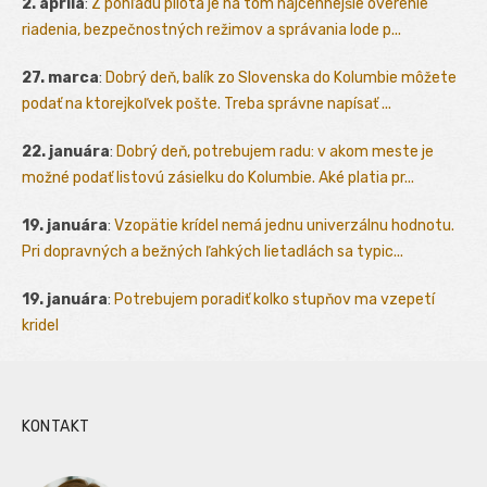
2. apríla
:
Z pohľadu pilota je na tom najcennejšie overenie
riadenia, bezpečnostných režimov a správania lode p...
27. marca
:
Dobrý deň, balík zo Slovenska do Kolumbie môžete
podať na ktorejkoľvek pošte. Treba správne napísať ...
22. januára
:
Dobrý deň, potrebujem radu: v akom meste je
možné podať listovú zásielku do Kolumbie. Aké platia pr...
19. januára
:
Vzopätie krídel nemá jednu univerzálnu hodnotu.
Pri dopravných a bežných ľahkých lietadlách sa typic...
19. januára
:
Potrebujem poradiť kolko stupňov ma vzepetí
kridel
KONTAKT