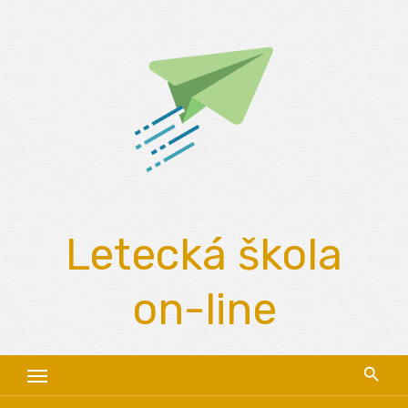
Skip
to
content
Letecká škola
on-line