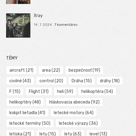
Xray
14. 7. 2024
7 komentárov
TÉMY
aircraft
(21)
area
(22)
bezpečnosť
(19)
civilné
(43)
control
(20)
Dráha
(15)
dráhy
(18)
F
(15)
Flight
(31)
heli
(59)
helikoptéra
(54)
helikoptéry
(48)
hláskovacia abeceda
(92)
kokpit lietadla
(41)
letecké motory
(64)
letecké termíny
(50)
letecké výrazy
(36)
letiska
(21)
letu
(15)
lety
(63)
level
(13)