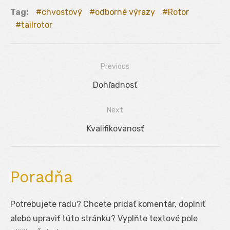
Tag:
chvostový
odborné výrazy
Rotor
tailrotor
Previous
Navigácia
Previous
Dohľadnosť
v
post:
Next
článku
Next
Kvalifikovanosť
post:
Poradňa
Potrebujete radu? Chcete pridať komentár, doplniť
alebo upraviť túto stránku? Vyplňte textové pole