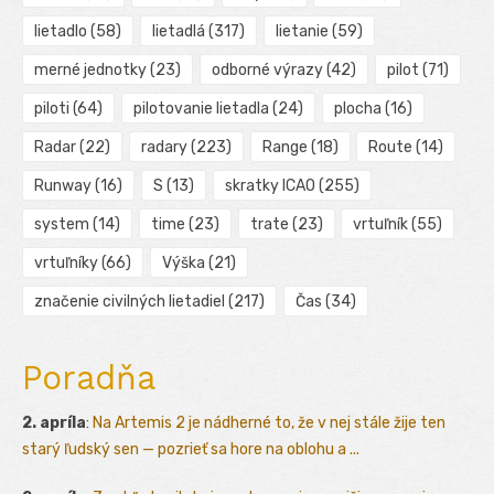
lietadlo
(58)
lietadlá
(317)
lietanie
(59)
merné jednotky
(23)
odborné výrazy
(42)
pilot
(71)
piloti
(64)
pilotovanie lietadla
(24)
plocha
(16)
Radar
(22)
radary
(223)
Range
(18)
Route
(14)
Runway
(16)
S
(13)
skratky ICAO
(255)
system
(14)
time
(23)
trate
(23)
vrtuľník
(55)
vrtuľníky
(66)
Výška
(21)
značenie civilných lietadiel
(217)
Čas
(34)
Poradňa
2. apríla
:
Na Artemis 2 je nádherné to, že v nej stále žije ten
starý ľudský sen — pozrieť sa hore na oblohu a ...