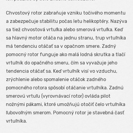
Chvostový rotor zabraňuje vzniku točivého momentu
a zabezpečuje stabilitu počas letu helikoptéry. Nazýva
sa tiež chvostová vrtuľka alebo smerová vrtuľka. Keď
sa hlavný motor otáča na jednu stranu, trup vrtuľníka
má tendenciu otáčať sa v opačnom smere. Zadný
pomocný rotor funguje ako malá lodná skrutka a tlačí
vrtuľník do opačného smeru, čím sa vyvažuje jeho
tendencia otáčať sa. Keď vrtuľník visí vo vzduchu,
zrýchlenie alebo spomalenie otáčok zadného
pomocného rotora spôsobí otáčanie vrtuľníka. Zadnú
smerovú vrtuľu (vyrovnávací rotor) ovláda pilot
nožnými pákami, ktoré umožňujú otočiť čelo vrtuľníka
ľubovoľným smerom. Pomocný rotor je stavebná časť
vrtuľníka.