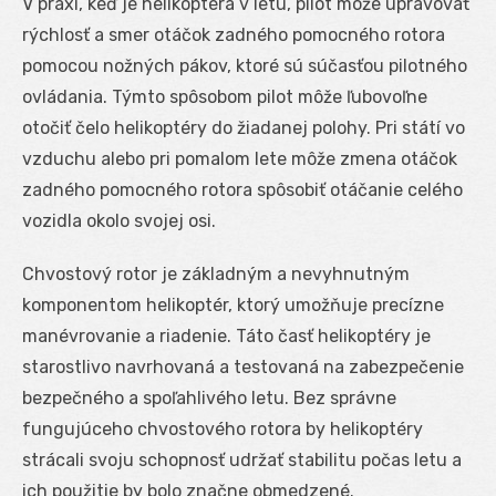
V praxi, keď je helikoptéra v letu, pilot môže upravovať
rýchlosť a smer otáčok zadného pomocného rotora
pomocou nožných pákov, ktoré sú súčasťou pilotného
ovládania. Týmto spôsobom pilot môže ľubovoľne
otočiť čelo helikoptéry do žiadanej polohy. Pri státí vo
vzduchu alebo pri pomalom lete môže zmena otáčok
zadného pomocného rotora spôsobiť otáčanie celého
vozidla okolo svojej osi.
Chvostový rotor je základným a nevyhnutným
komponentom helikoptér, ktorý umožňuje precízne
manévrovanie a riadenie. Táto časť helikoptéry je
starostlivo navrhovaná a testovaná na zabezpečenie
bezpečného a spoľahlivého letu. Bez správne
fungujúceho chvostového rotora by helikoptéry
strácali svoju schopnosť udržať stabilitu počas letu a
ich použitie by bolo značne obmedzené.