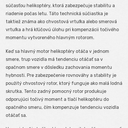
súčasťou helikoptéry, ktorá zabezpečuje stabilitu a
riadenie počas letu. Táto technická súčiastka je
taktiež známa ako chvostová vrtuľka alebo smerová
vrtuľka a hrá kľúčovú úlohu pri kompenzácii točivého
momentu vytvoreného hlavným rotorom.
Keď sa hlavný motor helikoptéry otáča v jednom
smere, trup vozidla má tendenciu otáčať sa v
opačnom smere v dôsledku zachovania momentu
hybnosti. Pre zabezpečenie rovnováhy a stability je
použitý chvostový rotor, ktorý funguje ako malá lodná
skrutka. Tento zadný pomocný rotor produkuje
odporujúci točivý moment a tlačí helikoptéru do
opačného smeru, čím kompenzuje tendenciu vozidla
otáčať sa.