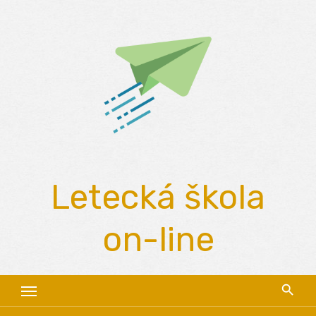
Skip
to
content
Letecká škola
on-line