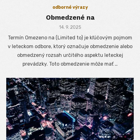
odborné výrazy
Obmedzené na
Posted
14. 9. 2025
on
Termín Omezeno na (Limited to) je kľúčovým pojmom
v leteckom odbore, ktorý označuje obmedzenie alebo
obmedzený rozsah určitého aspektu leteckej
prevádzky. Toto obmedzenie môže mať …