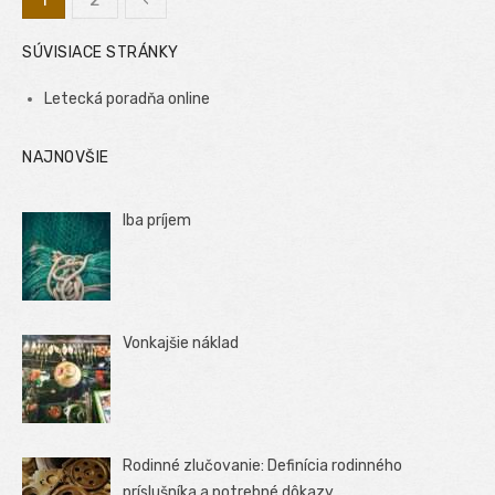
Stránkovanie
SÚVISIACE STRÁNKY
príspevkov
Letecká poradňa online
NAJNOVŠIE
Iba príjem
Vonkajšie náklad
Rodinné zlučovanie: Definícia rodinného
príslušníka a potrebné dôkazy