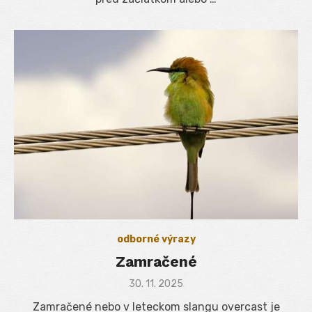
odborné výrazy
Zamračené
Posted
30. 11. 2025
on
Zamračené nebo v leteckom slangu overcast je