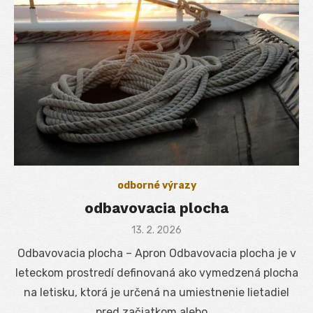
odborné výrazy
odbavovacia plocha
Posted
13. 2. 2026
on
Odbavovacia plocha – Apron Odbavovacia plocha je v
leteckom prostredí definovaná ako vymedzená plocha
na letisku, ktorá je určená na umiestnenie lietadiel
pred začiatkom alebo …