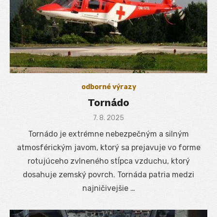
odborné výrazy
Tornádo
Posted
7. 8. 2025
on
Tornádo je extrémne nebezpečným a silným
atmosférickým javom, ktorý sa prejavuje vo forme
rotujúceho zvlneného stĺpca vzduchu, ktorý
dosahuje zemský povrch. Tornáda patria medzi
najničivejšie …