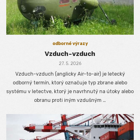
odborné výrazy
Vzduch-vzduch
Posted
27. 5. 2026
on
Vzduch-vzduch (anglicky Air-to-air) je letecký
odborný termín, ktorý označuje typ zbrane alebo
systému v letectve, ktorý je navrhnutý na útoky alebo
obranu proti iným vzdušným …