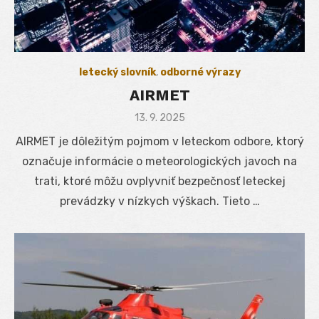
letecký slovník
,
odborné výrazy
AIRMET
Posted
13. 9. 2025
on
AIRMET je dôležitým pojmom v leteckom odbore, ktorý
označuje informácie o meteorologických javoch na
trati, ktoré môžu ovplyvniť bezpečnosť leteckej
prevádzky v nízkych výškach. Tieto …