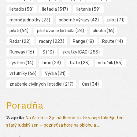
lietadlo
(58)
lietadlá
(317)
lietanie
(59)
merné jednotky
(23)
odborné výrazy
(42)
pilot
(71)
piloti
(64)
pilotovanie lietadla
(24)
plocha
(16)
Radar
(22)
radary
(223)
Range
(18)
Route
(14)
Runway
(16)
S
(13)
skratky ICAO
(255)
system
(14)
time
(23)
trate
(23)
vrtuľník
(55)
vrtuľníky
(66)
Výška
(21)
značenie civilných lietadiel
(217)
Čas
(34)
Poradňa
2. apríla
:
Na Artemis 2 je nádherné to, že v nej stále žije ten
starý ľudský sen — pozrieť sa hore na oblohu a ...