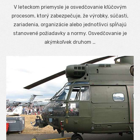
on
V leteckom priemysle je osvedčovanie kľúčovým
procesom, ktorý zabezpečuje, že výrobky, súčasti,
zariadenia, organizácie alebo jednotlivci spĺňajú
stanovené požiadavky a normy. Osvedčovanie je
akýmkoľvek druhom …