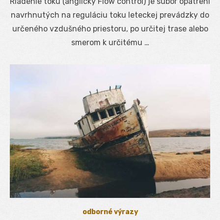
Riadenie toku (anglicky Flow control) je súbor opatrení
navrhnutých na reguláciu toku leteckej prevádzky do
určeného vzdušného priestoru, po určitej trase alebo
smerom k určitému …
odborné výrazy