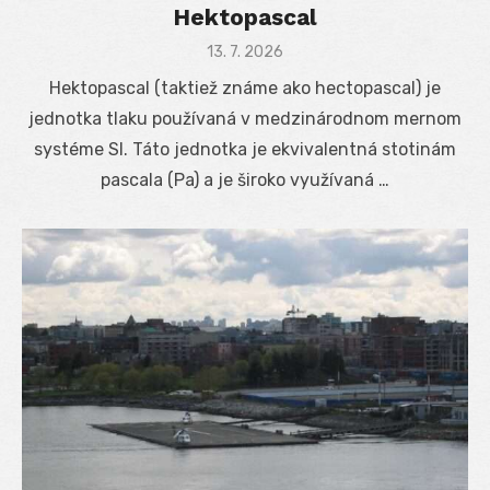
Hektopascal
Posted
13. 7. 2026
on
Hektopascal (taktiež známe ako hectopascal) je
jednotka tlaku používaná v medzinárodnom mernom
systéme SI. Táto jednotka je ekvivalentná stotinám
pascala (Pa) a je široko využívaná …