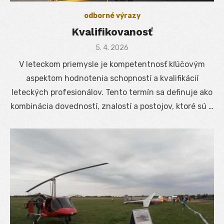
odborné výrazy
Kvalifikovanosť
Posted
5. 4. 2026
on
V leteckom priemysle je kompetentnosť kľúčovým
aspektom hodnotenia schopností a kvalifikácií
leteckých profesionálov. Tento termín sa definuje ako
kombinácia dovedností, znalostí a postojov, ktoré sú …