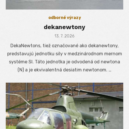
odborné výrazy
dekanewtony
Posted
13. 7. 2026
on
DekaNewtons, tiež označované ako dekanewtony,
predstavujú jednotku sily v medzinárodnom mernom
systéme SI. Táto jednotka je odvodená od newtona
(N) a je ekvivalentná desiatim newtonom. …