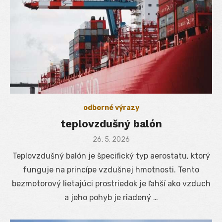
odborné výrazy
teplovzdušný balón
Posted
26. 5. 2026
on
Teplovzdušný balón je špecifický typ aerostatu, ktorý
funguje na princípe vzdušnej hmotnosti. Tento
bezmotorový lietajúci prostriedok je ľahší ako vzduch
a jeho pohyb je riadený …