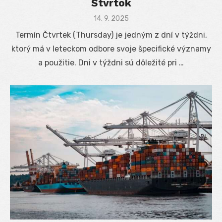
Štvrtok
Posted
14. 9. 2025
on
Termín Čtvrtek (Thursday) je jedným z dní v týždni,
ktorý má v leteckom odbore svoje špecifické významy
a použitie. Dni v týždni sú dôležité pri …