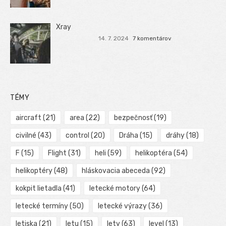
Xray
14. 7. 2024
7 komentárov
TÉMY
aircraft
(21)
area
(22)
bezpečnosť
(19)
civilné
(43)
control
(20)
Dráha
(15)
dráhy
(18)
F
(15)
Flight
(31)
heli
(59)
helikoptéra
(54)
helikoptéry
(48)
hláskovacia abeceda
(92)
kokpit lietadla
(41)
letecké motory
(64)
letecké termíny
(50)
letecké výrazy
(36)
letiska
(21)
letu
(15)
lety
(63)
level
(13)