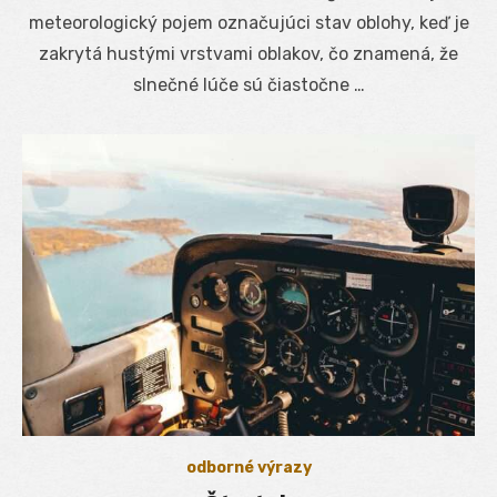
meteorologický pojem označujúci stav oblohy, keď je
zakrytá hustými vrstvami oblakov, čo znamená, že
slnečné lúče sú čiastočne …
odborné výrazy