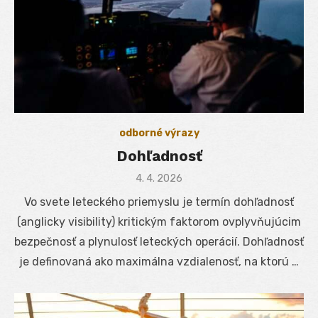
odborné výrazy
Dohľadnosť
Posted
4. 4. 2026
on
Vo svete leteckého priemyslu je termín dohľadnosť
(anglicky visibility) kritickým faktorom ovplyvňujúcim
bezpečnosť a plynulosť leteckých operácií. Dohľadnosť
je definovaná ako maximálna vzdialenosť, na ktorú …