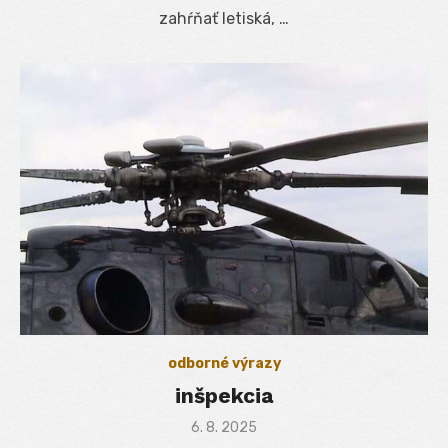
zahŕňať letiská, …
odborné výrazy
inšpekcia
Posted
6. 8. 2025
on