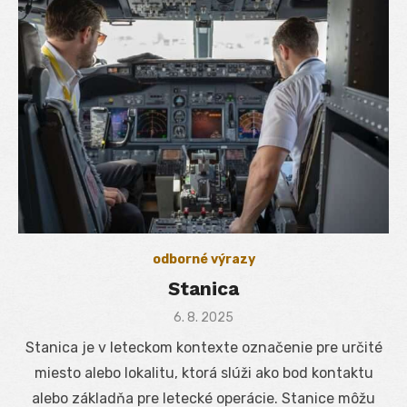
odborné výrazy
Stanica
Posted
6. 8. 2025
on
Stanica je v leteckom kontexte označenie pre určité
miesto alebo lokalitu, ktorá slúži ako bod kontaktu
alebo základňa pre letecké operácie. Stanice môžu