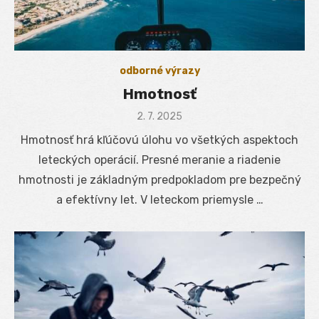
odborné výrazy
Hmotnosť
Posted
2. 7. 2025
on
Hmotnosť hrá kľúčovú úlohu vo všetkých aspektoch
leteckých operácií. Presné meranie a riadenie
hmotnosti je základným predpokladom pre bezpečný
a efektívny let. V leteckom priemysle …