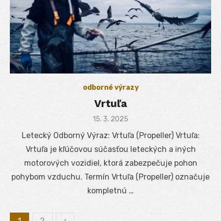
odborné výrazy
Vrtuľa
Posted
15. 3. 2025
on
Letecký Odborný Výraz: Vrtuľa (Propeller) Vrtuľa:
Vrtuľa je kľúčovou súčasťou leteckých a iných
motorových vozidiel, ktorá zabezpečuje pohon
pohybom vzduchu. Termín Vrtuľa (Propeller) označuje
kompletnú …
1
2
‹