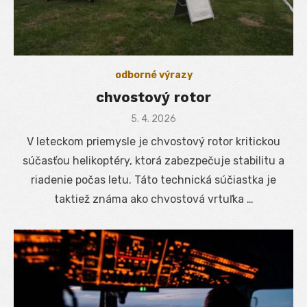
odborné výrazy
chvostový rotor
Posted
5. 4. 2026
on
V leteckom priemysle je chvostový rotor kritickou
súčasťou helikoptéry, ktorá zabezpečuje stabilitu a
riadenie počas letu. Táto technická súčiastka je
taktiež známa ako chvostová vrtuľka …