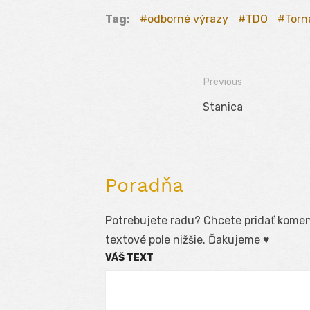
Tag:
odborné výrazy
TDO
Torn
Previous
Navigácia
Previous
Stanica
v
post:
článku
Poradňa
Potrebujete radu? Chcete pridať koment
textové pole nižšie. Ďakujeme ♥
VÁŠ TEXT