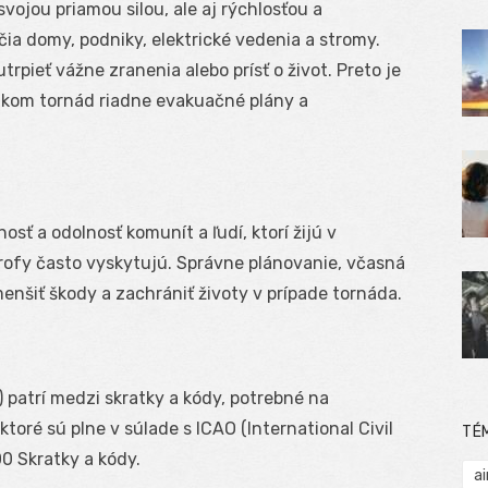
vojou priamou silou, ale aj rýchlosťou a
ia domy, podniky, elektrické vedenia a stromy.
rpieť vážne zranenia alebo prísť o život. Preto je
zikom tornád riadne evakuačné plány a
ť a odolnosť komunít a ľudí, ktorí žijú v
strofy často vyskytujú. Správne plánovanie, včasná
nšiť škody a zachrániť životy v prípade tornáda.
patrí medzi skratky a kódy, potrebné na
oré sú plne v súlade s ICAO (International Civil
TÉ
0 Skratky a kódy.
ai