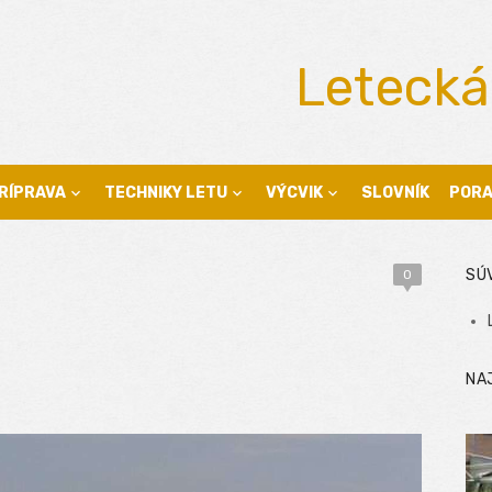
Letecká
RÍPRAVA
TECHNIKY LETU
VÝCVIK
SLOVNÍK
POR
SÚ
0
NA