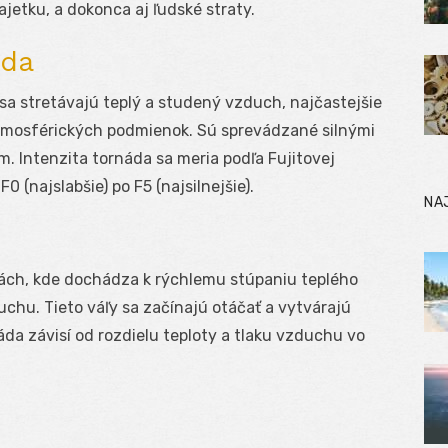
etku, a dokonca aj ľudské straty.
áda
 sa stretávajú teplý a studený vzduch, najčastejšie
mosférických podmienok. Sú sprevádzané silnými
. Intenzita tornáda sa meria podľa Fujitovej
0 (najslabšie) po F5 (najsilnejšie).
NA
ch, kde dochádza k rýchlemu stúpaniu teplého
chu. Tieto váľy sa začínajú otáčať a vytvárajú
náda závisí od rozdielu teploty a tlaku vzduchu vo