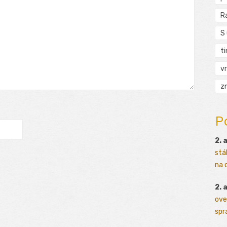
R
S
t
vr
zn
P
2. 
stá
na o
2. 
ove
sprá