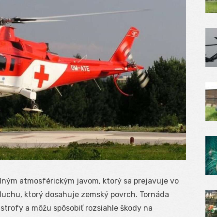
lným atmosférickým javom, ktorý sa prejavuje vo
duchu, ktorý dosahuje zemský povrch. Tornáda
astrofy a môžu spôsobiť rozsiahle škody na