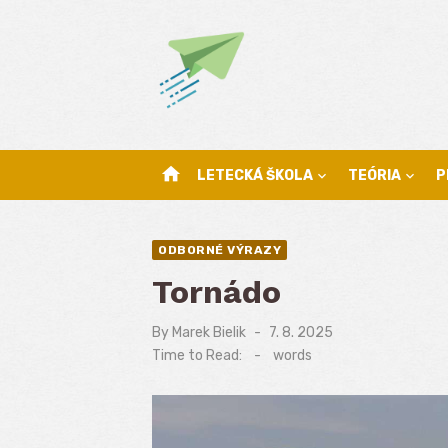
Skip
to
content
home
LETECKÁ ŠKOLA
TEÓRIA
P
ODBORNÉ VÝRAZY
Tornádo
By
Marek Bielik
Posted
7. 8. 2025
on
Time to Read:
-
words