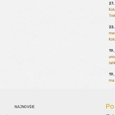
27.
Kol
Tre
22.
mes
Kolu
19.
uni
ľah
19.
ma 
Po
NAJNOVŠIE