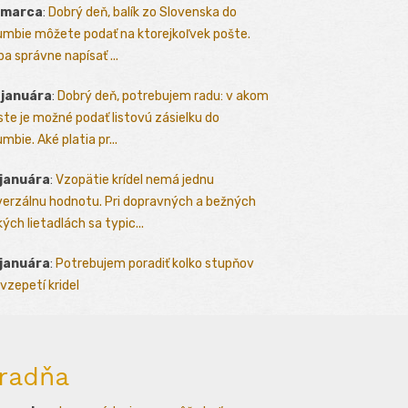
 marca
:
Dobrý deň, balík zo Slovenska do
umbie môžete podať na ktorejkoľvek pošte.
ba správne napísať ...
 januára
:
Dobrý deň, potrebujem radu: v akom
te je možné podať listovú zásielku do
mbie. Aké platia pr...
 januára
:
Vzopätie krídel nemá jednu
verzálnu hodnotu. Pri dopravných a bežných
kých lietadlách sa typic...
 januára
:
Potrebujem poradiť kolko stupňov
vzepetí kridel
radňa