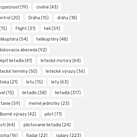
ezpečnosť
(19)
civilné
(43)
ontrol
(20)
Dráha
(15)
dráhy
(18)
(15)
Flight
(31)
heli
(59)
elikoptéra
(54)
helikoptéry
(48)
láskovacia abeceda
(92)
kpit lietadla
(41)
letecké motory
(64)
etecké termíny
(50)
letecké výrazy
(36)
tiska
(21)
letu
(15)
lety
(63)
vel
(13)
lietadlo
(58)
lietadlá
(317)
etanie
(59)
merné jednotky
(23)
dborné výrazy
(42)
pilot
(71)
loti
(64)
pilotovanie lietadla
(24)
locha
(16)
Radar
(22)
radary
(223)