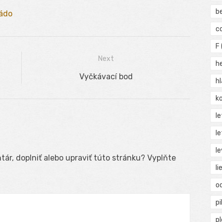
b
ádo
c
F
Next
h
Next
Vyčkávací bod
h
post:
ko
l
le
le
ár, doplniť alebo upraviť túto stránku? Vyplňte
li
o
pi
p