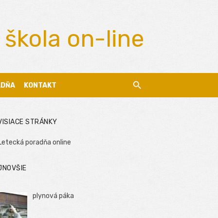
 škola on-line
ADŇA
KONTAKT
VISIACE STRÁNKY
Letecká poradňa online
JNOVŠIE
plynová páka