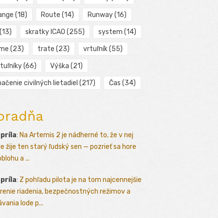
ange
(18)
Route
(14)
Runway
(16)
(13)
skratky ICAO
(255)
system
(14)
ime
(23)
trate
(23)
vrtuľník
(55)
tuľníky
(66)
Výška
(21)
ačenie civilných lietadiel
(217)
Čas
(34)
oradňa
apríla
:
Na Artemis 2 je nádherné to, že v nej
le žije ten starý ľudský sen — pozrieť sa hore
blohu a ...
apríla
:
Z pohľadu pilota je na tom najcennejšie
renie riadenia, bezpečnostných režimov a
vania lode p...