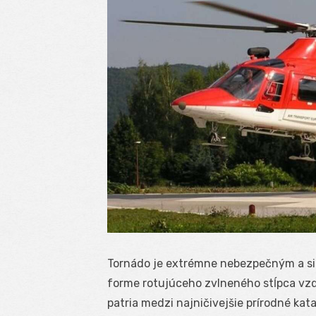
Tornádo je extrémne nebezpečným a si
forme rotujúceho zvlneného stĺpca vz
patria medzi najničivejšie prírodné kat