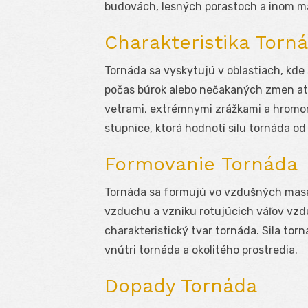
budovách, lesných porastoch a inom maj
Charakteristika Torn
Tornáda sa vyskytujú v oblastiach, kde
počas búrok alebo nečakaných zmen at
vetrami, extrémnymi zrážkami a hromom
stupnice, ktorá hodnotí silu tornáda od F
Formovanie Tornáda
Tornáda sa formujú vo vzdušných masá
vzduchu a vzniku rotujúcich váľov vzdu
charakteristický tvar tornáda. Sila tor
vnútri tornáda a okolitého prostredia.
Dopady Tornáda