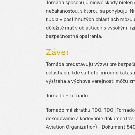
Tornáda spôsobujú ničivé škody nielen s
nečakanosťou, s ktorou sa pohybujú. Nič
Ľudia v postihnutých oblastiach môžu ut
dôležité mať v oblastiach s vysokým ri
bezpečnostné opatrenia.
Záver
Tornáda predstavujú výzvu pre bezpečnos
oblastiach, kde sa tieto prírodné kata
výstraha a výchova verejnosti môžu zme
Tornádo – Tornado
Tornado má skratku TDO. TDO (Tornado) 
dekódovanie a kódovanie dokumentov, kt
Aviation Organization) – Dokument 840