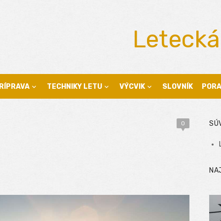
Letecká
RÍPRAVA
TECHNIKY LETU
VÝCVIK
SLOVNÍK
POR
SÚ
0
NA