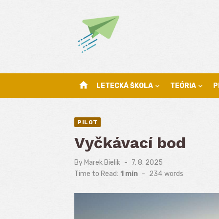
Skip
to
content
home
LETECKÁ ŠKOLA
TEÓRIA
P
PILOT
Vyčkávací bod
By
Marek Bielik
Posted
7. 8. 2025
on
Time to Read:
1 min
-
234
words