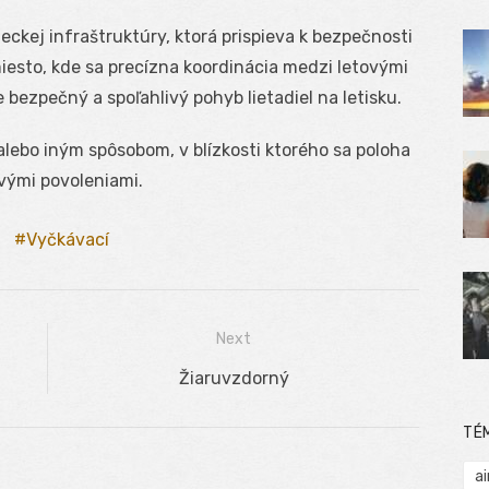
eckej infraštruktúry, ktorá prispieva k bezpečnosti
miesto, kde sa precízna koordinácia medzi letovými
 bezpečný a spoľahlivý pohyb lietadiel na letisku.
alebo iným spôsobom, v blízkosti ktorého sa poloha
ovými povoleniami.
Vyčkávací
Next
Next
Žiaruvzdorný
post:
TÉ
ai