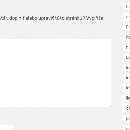
b
c
ár, doplniť alebo upraviť túto stránku? Vyplňte
F
h
h
ko
l
le
le
li
o
pi
p