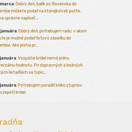
 marca
:
Dobrý deň, balík zo Slovenska do
umbie môžete podať na ktorejkoľvek pošte.
ba správne napísať ...
 januára
:
Dobrý deň, potrebujem radu: v akom
te je možné podať listovú zásielku do
mbie. Aké platia pr...
 januára
:
Vzopätie krídel nemá jednu
verzálnu hodnotu. Pri dopravných a bežných
kých lietadlách sa typic...
 januára
:
Potrebujem poradiť kolko stupňov
vzepetí kridel
radňa