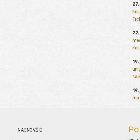
27.
Kol
Tre
22.
mes
Kolu
19.
uni
ľah
19.
ma 
Po
NAJNOVŠIE