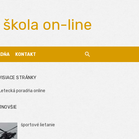
 škola on-line
ADŇA
KONTAKT
VISIACE STRÁNKY
Letecká poradňa online
JNOVŠIE
športové lietanie