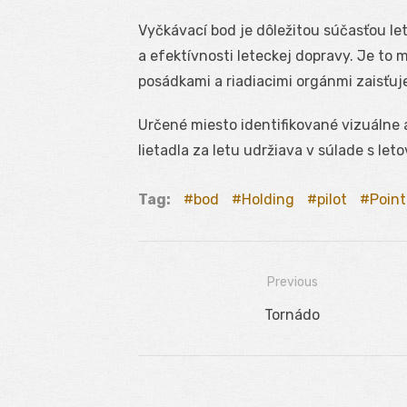
Vyčkávací bod je dôležitou súčasťou let
a efektívnosti leteckej dopravy. Je to 
posádkami a riadiacimi orgánmi zaisťuje
Určené miesto identifikované vizuálne 
lietadla za letu udržiava v súlade s let
Tag:
bod
Holding
pilot
Point
Previous
Navigácia
Previous
Tornádo
v
post:
článku