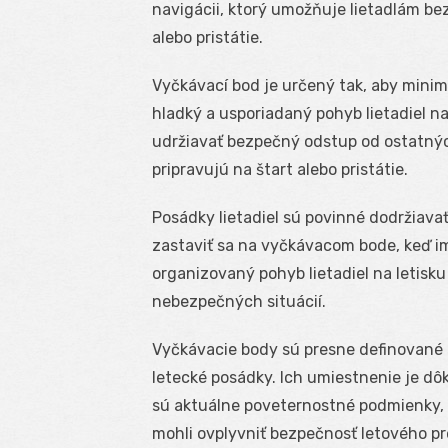
navigácii, ktorý umožňuje lietadlám be
alebo pristátie.
Vyčkávací bod je určený tak, aby minim
hladký a usporiadaný pohyb lietadiel 
udržiavať bezpečný odstup od ostatných
pripravujú na štart alebo pristátie.
Posádky lietadiel sú povinné dodržiavať
zastaviť sa na vyčkávacom bode, keď i
organizovaný pohyb lietadiel na letisku 
nebezpečných situácií.
Vyčkávacie body sú presne definované a 
letecké posádky. Ich umiestnenie je dô
sú aktuálne poveternostné podmienky, p
mohli ovplyvniť bezpečnosť letového p