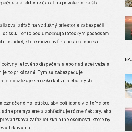
zpečne a efektívne čakať na povolenie na štart
alizoval záťaž na vzdušný priestor a zabezpečil
na letisku. Tento bod umožňuje leteckým posádkam
 lietadiel, ktoré môžu byť na ceste alebo sa
NA
 pokyny letového dispečera alebo riadiacej veže a
m je to prikázané. Tým sa zabezpečuje
a minimalizuje sa riziko kolízií alebo iných
označené na letisku, aby boli jasne viditeľné pre
kladne premyslené a zohľadňuje rôzne faktory, ako
revádzková záťaž letiska a iné okolnosti, ktoré by
revádzkovania.