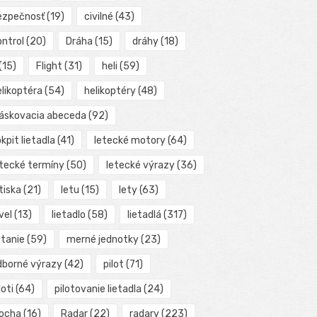
ezpečnosť
(19)
civilné
(43)
ontrol
(20)
Dráha
(15)
dráhy
(18)
(15)
Flight
(31)
heli
(59)
elikoptéra
(54)
helikoptéry
(48)
láskovacia abeceda
(92)
kpit lietadla
(41)
letecké motory
(64)
etecké termíny
(50)
letecké výrazy
(36)
tiska
(21)
letu
(15)
lety
(63)
vel
(13)
lietadlo
(58)
lietadlá
(317)
etanie
(59)
merné jednotky
(23)
dborné výrazy
(42)
pilot
(71)
loti
(64)
pilotovanie lietadla
(24)
locha
(16)
Radar
(22)
radary
(223)