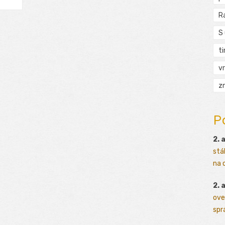
R
S
t
vr
zn
P
2. 
stá
na o
2. 
ove
sprá