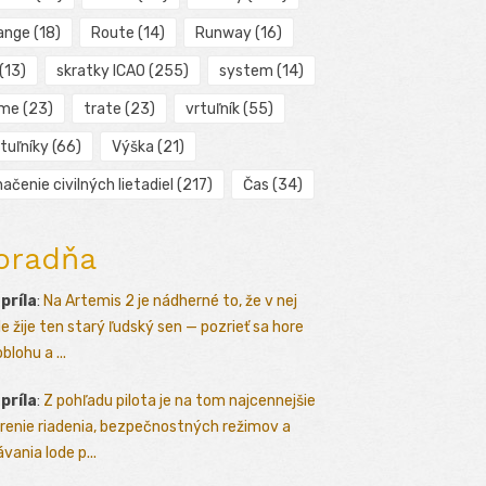
ange
(18)
Route
(14)
Runway
(16)
(13)
skratky ICAO
(255)
system
(14)
ime
(23)
trate
(23)
vrtuľník
(55)
tuľníky
(66)
Výška
(21)
ačenie civilných lietadiel
(217)
Čas
(34)
oradňa
apríla
:
Na Artemis 2 je nádherné to, že v nej
le žije ten starý ľudský sen — pozrieť sa hore
blohu a ...
apríla
:
Z pohľadu pilota je na tom najcennejšie
renie riadenia, bezpečnostných režimov a
vania lode p...