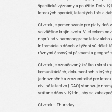
špecifické významy a použitie. Dni v týž
leteckých operácií, leteckých trás a ďal
Čtvrtek je pomenovanie pre piaty deň v
vo väčšine krajín sveta. V leteckom odv
napríklad v harmonograme letov alebo v
Informácie o dňoch v týždni sú dôležité
rôznymi časovými pásmami a geografic
Čtvrtek je označovaný krátkou skratkou
komunikáciách, dokumentoch a iných pr
jednoznačné a zrozumiteľné pre leteck
civilné letectvo (ICAO) stanovuje normy
vrátane dňov v týždni, aby sa zabezpeč
Čtvrtek – Thursday