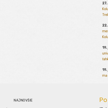
27.
Kol
Tre
22.
mes
Kolu
19.
uni
ľah
19.
ma 
Po
NAJNOVŠIE