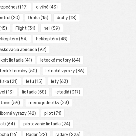
ezpečnosť
(19)
civilné
(43)
ontrol
(20)
Dráha
(15)
dráhy
(18)
(15)
Flight
(31)
heli
(59)
elikoptéra
(54)
helikoptéry
(48)
láskovacia abeceda
(92)
kpit lietadla
(41)
letecké motory
(64)
etecké termíny
(50)
letecké výrazy
(36)
tiska
(21)
letu
(15)
lety
(63)
vel
(13)
lietadlo
(58)
lietadlá
(317)
etanie
(59)
merné jednotky
(23)
dborné výrazy
(42)
pilot
(71)
loti
(64)
pilotovanie lietadla
(24)
locha
(16)
Radar
(22)
radary
(223)