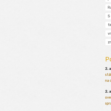
R
S
t
vr
zn
P
2. 
stá
na o
2. 
ove
sprá