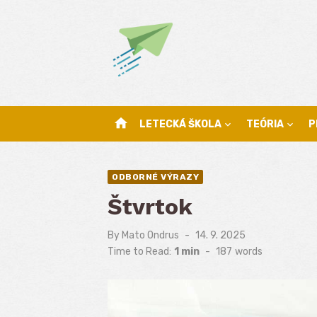
Skip
to
content
home
LETECKÁ ŠKOLA
TEÓRIA
P
ODBORNÉ VÝRAZY
Štvrtok
By
Mato Ondrus
Posted
14. 9. 2025
on
Time to Read:
1 min
-
187
words