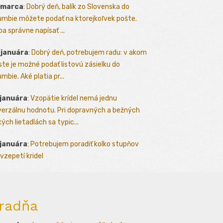
 marca
:
Dobrý deň, balík zo Slovenska do
umbie môžete podať na ktorejkoľvek pošte.
ba správne napísať ...
 januára
:
Dobrý deň, potrebujem radu: v akom
te je možné podať listovú zásielku do
mbie. Aké platia pr...
 januára
:
Vzopätie krídel nemá jednu
verzálnu hodnotu. Pri dopravných a bežných
kých lietadlách sa typic...
 januára
:
Potrebujem poradiť kolko stupňov
vzepetí kridel
radňa