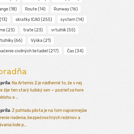
ange
(18)
Route
(14)
Runway
(16)
(13)
skratky ICAO
(255)
system
(14)
ime
(23)
trate
(23)
vrtuľník
(55)
tuľníky
(66)
Výška
(21)
ačenie civilných lietadiel
(217)
Čas
(34)
oradňa
apríla
:
Na Artemis 2 je nádherné to, že v nej
le žije ten starý ľudský sen — pozrieť sa hore
blohu a ...
apríla
:
Z pohľadu pilota je na tom najcennejšie
renie riadenia, bezpečnostných režimov a
vania lode p...