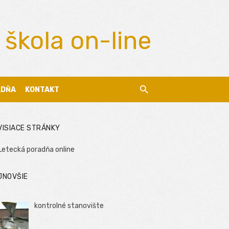
 škola on-line
ADŇA
KONTAKT
VISIACE STRÁNKY
Letecká poradňa online
JNOVŠIE
kontrolné stanovište