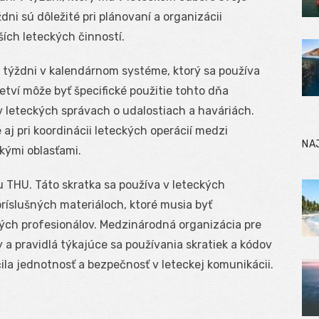
dni sú dôležité pri plánovaní a organizácii
ších leteckých činností.
 týždni v kalendárnom systéme, ktorý sa používa
etví môže byť špecifické použitie tohto dňa
 leteckých správach o udalostiach a haváriách.
 aj pri koordinácii leteckých operácií medzi
NA
kými oblasťami.
 THU. Táto skratka sa používa v leteckých
íslušných materiáloch, ktoré musia byť
ých profesionálov. Medzinárodná organizácia pre
 a pravidlá týkajúce sa používania skratiek a kódov
ila jednotnosť a bezpečnosť v leteckej komunikácii.