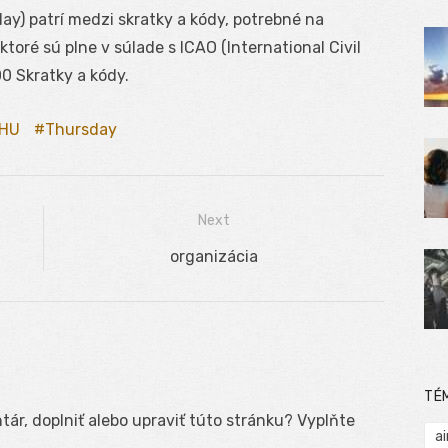
y) patrí medzi skratky a kódy, potrebné na
oré sú plne v súlade s ICAO (International Civil
0 Skratky a kódy.
HU
Thursday
Next
Next
organizácia
post:
TÉ
ár, doplniť alebo upraviť túto stránku? Vyplňte
ai