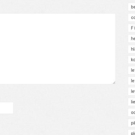
b
c
F
h
h
ko
l
le
le
li
o
pi
p