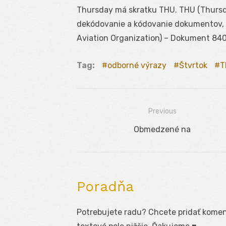
Thursday má skratku THU. THU (Thursda
dekódovanie a kódovanie dokumentov, kt
Aviation Organization) – Dokument 840
Tag:
odborné výrazy
Štvrtok
T
Previous
Navigácia
Previous
Obmedzené na
v
post:
článku
Poradňa
Potrebujete radu? Chcete pridať koment