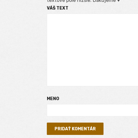
textové pole nižšie. Ďakujeme ♥
VÁŠ TEXT
MENO