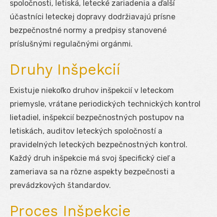
spoločnosti, letiská, letecké zariadenia a ďalší
účastníci leteckej dopravy dodržiavajú prísne
bezpečnostné normy a predpisy stanovené
príslušnými regulačnými orgánmi.
Druhy Inšpekcií
Existuje niekoľko druhov inšpekcií v leteckom
priemysle, vrátane periodických technických kontrol
lietadiel, inšpekcií bezpečnostných postupov na
letiskách, auditov leteckých spoločností a
pravidelných leteckých bezpečnostných kontrol.
Každý druh inšpekcie má svoj špecifický cieľ a
zameriava sa na rôzne aspekty bezpečnosti a
prevádzkových štandardov.
Proces Inšpekcie