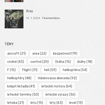
Xray
14. 7. 2024
7 komentárov
TÉMY
aircraft
(21)
area
(22)
bezpečnosť
(19)
civilné
(43)
control
(20)
Dráha
(15)
dráhy
(18)
F
(15)
Flight
(31)
heli
(59)
helikoptéra
(54)
helikoptéry
(48)
hláskovacia abeceda
(92)
kokpit lietadla
(41)
letecké motory
(64)
letecké termíny
(50)
letecké výrazy
(36)
letiska
(21)
letu
(15)
lety
(63)
level
(13)