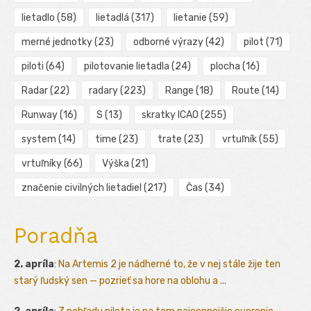
lietadlo
(58)
lietadlá
(317)
lietanie
(59)
merné jednotky
(23)
odborné výrazy
(42)
pilot
(71)
piloti
(64)
pilotovanie lietadla
(24)
plocha
(16)
Radar
(22)
radary
(223)
Range
(18)
Route
(14)
Runway
(16)
S
(13)
skratky ICAO
(255)
system
(14)
time
(23)
trate
(23)
vrtuľník
(55)
vrtuľníky
(66)
Výška
(21)
značenie civilných lietadiel
(217)
Čas
(34)
Poradňa
2. apríla
:
Na Artemis 2 je nádherné to, že v nej stále žije ten
starý ľudský sen — pozrieť sa hore na oblohu a ...