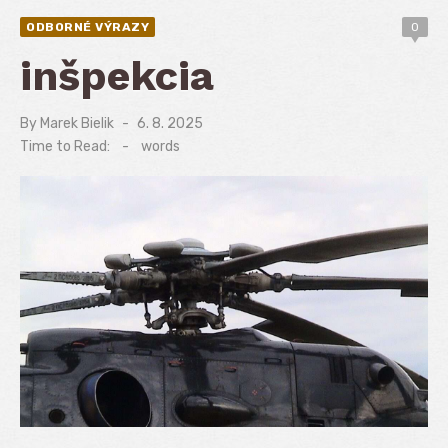
ODBORNÉ VÝRAZY
0
inšpekcia
By
Marek Bielik
Posted
6. 8. 2025
on
Time to Read:
-
words