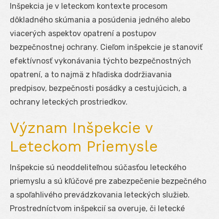
Inšpekcia je v leteckom kontexte procesom
dôkladného skúmania a posúdenia jedného alebo
viacerých aspektov opatrení a postupov
bezpečnostnej ochrany. Cieľom inšpekcie je stanoviť
efektívnosť vykonávania týchto bezpečnostných
opatrení, a to najmä z hľadiska dodržiavania
predpisov, bezpečnosti posádky a cestujúcich, a
ochrany leteckých prostriedkov.
Význam Inšpekcie v
Leteckom Priemysle
Inšpekcie sú neoddeliteľnou súčasťou leteckého
priemyslu a sú kľúčové pre zabezpečenie bezpečného
a spoľahlivého prevádzkovania leteckých služieb.
Prostredníctvom inšpekcií sa overuje, či letecké