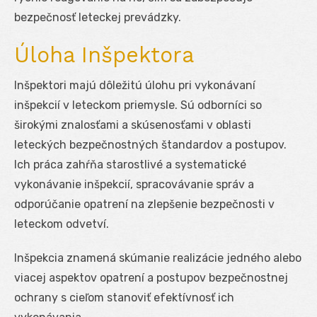
bezpečnosť leteckej prevádzky.
Úloha Inšpektora
Inšpektori majú dôležitú úlohu pri vykonávaní
inšpekcií v leteckom priemysle. Sú odborníci so
širokými znalosťami a skúsenosťami v oblasti
leteckých bezpečnostných štandardov a postupov.
Ich práca zahŕňa starostlivé a systematické
vykonávanie inšpekcií, spracovávanie správ a
odporúčanie opatrení na zlepšenie bezpečnosti v
leteckom odvetví.
Inšpekcia znamená skúmanie realizácie jedného alebo
viacej aspektov opatrení a postupov bezpečnostnej
ochrany s cieľom stanoviť efektívnosť ich