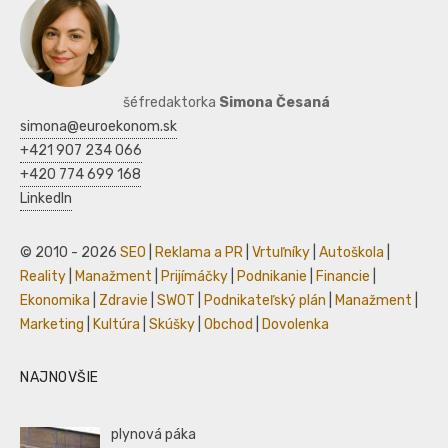
šéfredaktorka
Simona Česaná
simona@euroekonom.sk
+421 907 234 066
+420 774 699 168
LinkedIn
© 2010 - 2026
SEO
|
Reklama a PR
|
Vrtuľníky
|
Autoškola
|
Reality
|
Manažment
|
Prijímáčky
|
Podnikanie
|
Financie
|
Ekonomika
|
Zdravie
|
SWOT
|
Podnikateľský plán
|
Manažment
|
Marketing
|
Kultúra
|
Skúšky
|
Obchod
|
Dovolenka
NAJNOVŠIE
plynová páka