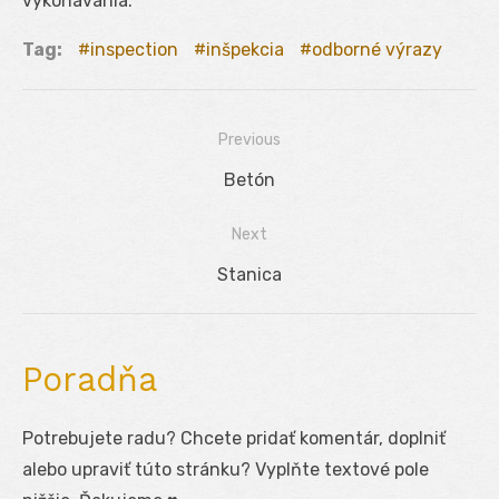
vykonávania.
Tag:
inspection
inšpekcia
odborné výrazy
Previous
Navigácia
Previous
Betón
v
post:
Next
článku
Next
Stanica
post:
Poradňa
Potrebujete radu? Chcete pridať komentár, doplniť
alebo upraviť túto stránku? Vyplňte textové pole