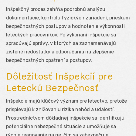
Inšpekčný proces zahŕňa podrobnú analýzu
dokumentácie, kontrolu fyzických zariadení, prieskum
bezpečnostných postupov a hodnotenie výkonnosti
leteckých pracovníkov. Po vykonaní inšpekcie sa
spracúvajú správy, v ktorých sa zaznamenávajú
zistené nedostatky a odporúčania na zlepšenie
bezpečnostných opatrení a postupov.
Dôležitosť Inšpekcií pre
Leteckú Bezpečnosť
Inšpekcie majú kľúčový význam pre letectvo, pretože
prispievajú k znižovaniu rizika nehôd a udalostí.
Prostredníctvom dôkladnej inšpekcie sa identifikujú
potenciálne nebezpečné situácie a umožňuje sa
rýchle reagovanie na ne, čím sa zabezpečuje