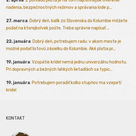
2. apríla
:
Z pohľadu pilota je na tom najcennejšie overenie
riadenia, bezpečnostných režimov a správania lode p...
27. marca
:
Dobrý deň, balík zo Slovenska do Kolumbie môžete
podať na ktorejkoľvek pošte. Treba správne napísať ...
22. januára
:
Dobrý deň, potrebujem radu: v akom meste je
možné podať listovú zásielku do Kolumbie. Aké platia pr...
19. januára
:
Vzopätie krídel nemá jednu univerzálnu hodnotu.
Pri dopravných a bežných ľahkých lietadlách sa typic...
19. januára
:
Potrebujem poradiť kolko stupňov ma vzepetí
kridel
KONTAKT