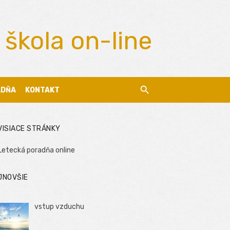
 škola on-line
ADŇA
KONTAKT
VISIACE STRÁNKY
Letecká poradňa online
JNOVŠIE
vstup vzduchu