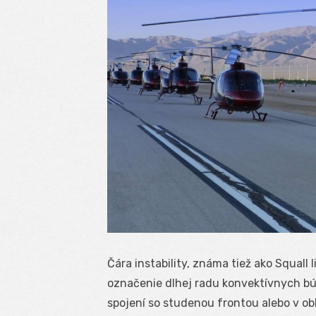
Čára instability, známa tiež ako Squall 
označenie dlhej radu konvektívnych búr
spojení so studenou frontou alebo v ob