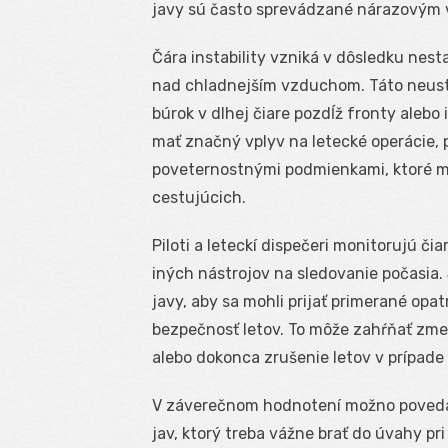
javy sú často sprevádzané nárazovým v
Čára instability vzniká v dôsledku nest
nad chladnejším vzduchom. Táto neustá
búrok v dlhej čiare pozdĺž fronty aleb
mať značný vplyv na letecké operácie,
poveternostnými podmienkami, ktoré m
cestujúcich.
Piloti a leteckí dispečeri monitorujú č
iných nástrojov na sledovanie počasia. 
javy, aby sa mohli prijať primerané opat
bezpečnosť letov. To môže zahŕňať zmeny
alebo dokonca zrušenie letov v prípa
V záverečnom hodnotení možno povedať, 
jav, ktorý treba vážne brať do úvahy pr