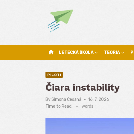
Skip
to
content
home
LETECKÁ ŠKOLA
TEÓRIA
P
PILOTI
Čiara instability
By
Simona Česaná
Posted
16. 7. 2026
on
Time to Read:
-
words