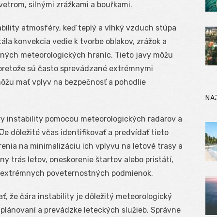
etrom, silnými zrážkami a bouřkami.
ability atmosféry, keď teplý a vlhký vzduch stúpa
la konvekcia vedie k tvorbe oblakov, zrážok a
o iných meteorologických hraníc. Tieto javy môžu
 pretože sú často sprevádzané extrémnymi
ôžu mať vplyv na bezpečnosť a pohodlie
NA
iary instability pomocou meteorologických radarov a
Je dôležité včas identifikovať a predvídať tieto
renia na minimalizáciu ich vplyvu na letové trasy a
 trás letov, oneskorenie štartov alebo pristátí,
de extrémnych poveternostných podmienok.
že čára instability je dôležitý meteorologický
i plánovaní a prevádzke leteckých služieb. Správne