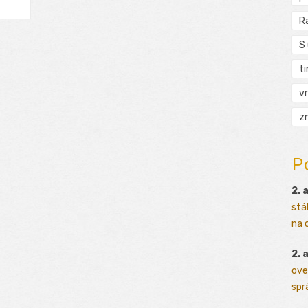
R
S
t
vr
zn
P
2. 
stá
na o
2. 
ove
sprá