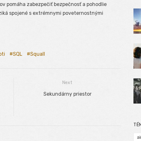
vov pomáha zabezpečiť bezpečnosť a pohodlie
iziká spojené s extrémnymi poveternostnými
oti
SQL
Squall
Next
:
Next
Sekundárny priestor
post:
TÉ
ai