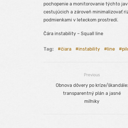
pochopenie a monitorovanie týchto ja
cestujúcich a zároveň minimalizovať r
podmienkami v leteckom prostredí.
Čára instability – Squall line
Tag:
čiara
instability
line
pil
Previous
Navigácia
Previous
Obnova dôvery po kríze/škandále
v
post:
transparentný plán a jasné
článku
míľniky