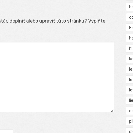
b
c
ár, doplniť alebo upraviť túto stránku? Vyplňte
F
h
h
ko
l
le
le
li
o
pi
p