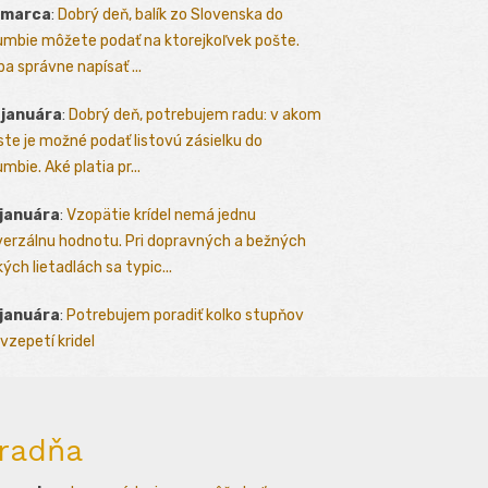
 marca
:
Dobrý deň, balík zo Slovenska do
umbie môžete podať na ktorejkoľvek pošte.
ba správne napísať ...
 januára
:
Dobrý deň, potrebujem radu: v akom
te je možné podať listovú zásielku do
mbie. Aké platia pr...
 januára
:
Vzopätie krídel nemá jednu
verzálnu hodnotu. Pri dopravných a bežných
kých lietadlách sa typic...
 januára
:
Potrebujem poradiť kolko stupňov
vzepetí kridel
radňa