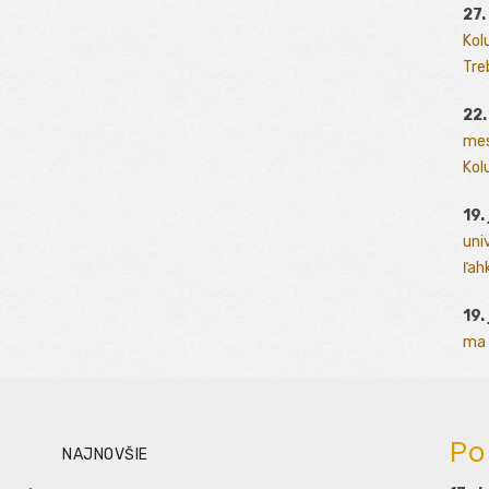
27.
Kol
Tre
22.
mes
Kolu
19.
uni
ľah
19.
ma 
Po
NAJNOVŠIE