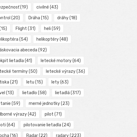
ezpečnosť
(19)
civilné
(43)
ontrol
(20)
Dráha
(15)
dráhy
(18)
(15)
Flight
(31)
heli
(59)
elikoptéra
(54)
helikoptéry
(48)
láskovacia abeceda
(92)
kpit lietadla
(41)
letecké motory
(64)
etecké termíny
(50)
letecké výrazy
(36)
tiska
(21)
letu
(15)
lety
(63)
vel
(13)
lietadlo
(58)
lietadlá
(317)
etanie
(59)
merné jednotky
(23)
dborné výrazy
(42)
pilot
(71)
loti
(64)
pilotovanie lietadla
(24)
locha
(16)
Radar
(22)
radary
(223)