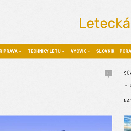
Letecká
RÍPRAVA
TECHNIKY LETU
VÝCVIK
SLOVNÍK
POR
SÚ
0
NA