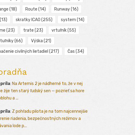
ange
(18)
Route
(14)
Runway
(16)
(13)
skratky ICAO
(255)
system
(14)
ime
(23)
trate
(23)
vrtuľník
(55)
tuľníky
(66)
Výška
(21)
ačenie civilných lietadiel
(217)
Čas
(34)
oradňa
apríla
:
Na Artemis 2 je nádherné to, že v nej
le žije ten starý ľudský sen — pozrieť sa hore
blohu a ...
apríla
:
Z pohľadu pilota je na tom najcennejšie
renie riadenia, bezpečnostných režimov a
vania lode p...