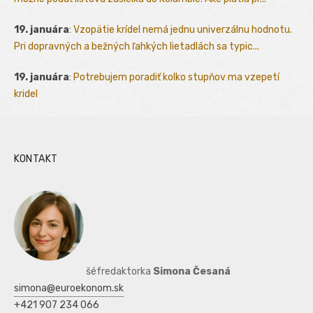
19. januára
:
Vzopätie krídel nemá jednu univerzálnu hodnotu.
Pri dopravných a bežných ľahkých lietadlách sa typic...
19. januára
:
Potrebujem poradiť kolko stupňov ma vzepetí
kridel
KONTAKT
šéfredaktorka
Simona Česaná
simona@euroekonom.sk
+421 907 234 066