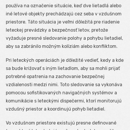
používa na označenie situácie, keď dve lietadlá alebo
iné letové objekty prechádzajú cez seba v vzdušnom
priestore. Táto situácia je veľmi dôležitá pre riadenie
leteckej prevádzky a bezpečnosť letov, pretože
vyžaduje presné sledovanie polohy a pohybu lietadiel,
aby sa zabránilo možným kolíziám alebo konfliktom.
Pri leteckých operáciách je dôležité vedieť, kedy a kde
sa bude križovať s iným lietadlom, aby sa mohli prijať
potrebné opatrenia na zachovanie bezpečnej
vzdialenosti medzi nimi. Toto sledovanie sa vykonáva
pomocou sofistikovaných navigačných systémov a
komunikácie s leteckými dispečermi, ktorí monitorujú
vzdušný priestor a koordinujú pohyb lietadiel.
Vo vzdušnom priestore existujú presne definované