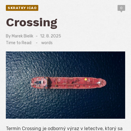
SKRATKY ICAO
0
Crossing
By
Marek Bielik
Posted
12. 8. 2025
on
Time to Read:
-
words
Termín Crossing je odborný výraz v letectve, ktorý sa