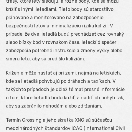
trasy, ktoré lety sledujú, a rôzne body, kde sa môžu
krížiť s inými lietadlami. Tieto body sú starostlivo
plánované a monitorované na zabezpečenie
bezpečnosti letov a minimalizáciu rizika kolízií. V
prípade, že dve lietadlá budú prechádzať cez rovnaký
alebo blízky bod v rovnakom čase, leteckí dispečeri
zabezpečia potrebné inštrukcie a zmeny výšky alebo
smeru letu, aby sa predišlo kolíziám.
Kríženie môže nastať aj pri zemi, najmä na letiskách,
kde sa lietadlá pohybujú po dráhach a taxíkach. V
takýchto prípadoch je dôležité mať presné informácie
o tom, ktoré lietadlá budú krížiť, a riadiť ich pohyb tak,
aby sa zabránilo nehodám alebo zdržaniam.
Termín Crossing a jeho skratka XNG sú súčasťou
medzinárodných štandardov ICAO (International Civil