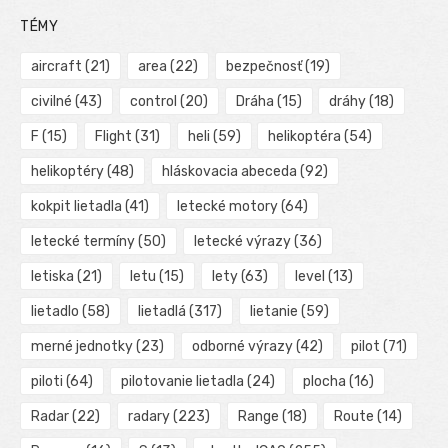
TÉMY
aircraft
(21)
area
(22)
bezpečnosť
(19)
civilné
(43)
control
(20)
Dráha
(15)
dráhy
(18)
F
(15)
Flight
(31)
heli
(59)
helikoptéra
(54)
helikoptéry
(48)
hláskovacia abeceda
(92)
kokpit lietadla
(41)
letecké motory
(64)
letecké termíny
(50)
letecké výrazy
(36)
letiska
(21)
letu
(15)
lety
(63)
level
(13)
lietadlo
(58)
lietadlá
(317)
lietanie
(59)
merné jednotky
(23)
odborné výrazy
(42)
pilot
(71)
piloti
(64)
pilotovanie lietadla
(24)
plocha
(16)
Radar
(22)
radary
(223)
Range
(18)
Route
(14)