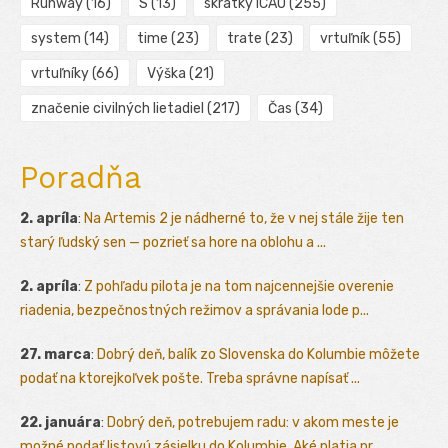
Runway
(16)
S
(13)
skratky ICAO
(255)
system
(14)
time
(23)
trate
(23)
vrtuľník
(55)
vrtuľníky
(66)
Výška
(21)
značenie civilných lietadiel
(217)
Čas
(34)
Poradňa
2. apríla
:
Na Artemis 2 je nádherné to, že v nej stále žije ten
starý ľudský sen — pozrieť sa hore na oblohu a ...
2. apríla
:
Z pohľadu pilota je na tom najcennejšie overenie
riadenia, bezpečnostných režimov a správania lode p...
27. marca
:
Dobrý deň, balík zo Slovenska do Kolumbie môžete
podať na ktorejkoľvek pošte. Treba správne napísať ...
22. januára
:
Dobrý deň, potrebujem radu: v akom meste je
možné podať listovú zásielku do Kolumbie. Aké platia pr...