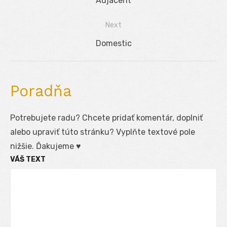
Previous
Adjacent
v
post:
Next
článku
Next
Domestic
post:
Poradňa
Potrebujete radu? Chcete pridať komentár, doplniť
alebo upraviť túto stránku? Vyplňte textové pole
nižšie. Ďakujeme ♥
VÁŠ TEXT