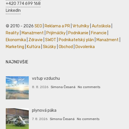
+420 774 699 168
LinkedIn
© 2010 - 2026
SEO
|
Reklama a PR
|
Vrtuľníky
|
Autoškola
|
Reality
|
Manažment
|
Prijímáčky
|
Podnikanie
|
Financie
|
Ekonomika
|
Zdravie
|
SWOT
|
Podnikateľský plán
|
Manažment
|
Marketing
|
Kultúra
|
Skúšky
|
Obchod
|
Dovolenka
NAJNOVŠIE
vstup vzduchu
8. 8. 2026
Simona Česaná
No comments
plynová páka
7. 8. 2026
Simona Česaná
No comments