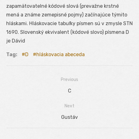
zapamätovatelné kódové slová (prevažne krstné
mená a známe zemepisné pojmy) začínajúce týmito
hláskami. Hláskovacie tabuľky písmen sú v zmysle STN
1690. Slovenský ekvivalent (kódové slovo) písmena D
je Dávid
Tag:
D
hláskovacia abeceda
Previous
Navigácia
Previous
C
v
post:
Next
článku
Next
Gustáv
post: