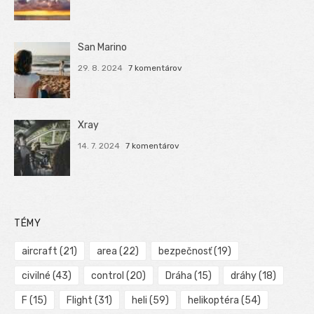
San Marino
29. 8. 2024
7 komentárov
Xray
14. 7. 2024
7 komentárov
TÉMY
aircraft
(21)
area
(22)
bezpečnosť
(19)
civilné
(43)
control
(20)
Dráha
(15)
dráhy
(18)
F
(15)
Flight
(31)
heli
(59)
helikoptéra
(54)