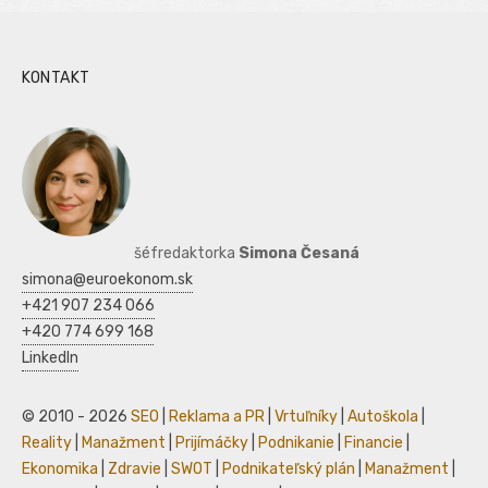
KONTAKT
šéfredaktorka
Simona Česaná
simona@euroekonom.sk
+421 907 234 066
+420 774 699 168
LinkedIn
© 2010 - 2026
SEO
|
Reklama a PR
|
Vrtuľníky
|
Autoškola
|
Reality
|
Manažment
|
Prijímáčky
|
Podnikanie
|
Financie
|
Ekonomika
|
Zdravie
|
SWOT
|
Podnikateľský plán
|
Manažment
|