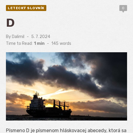
LETECKÝ SLOVNÍK
0
D
By
Dalimil
Posted
5. 7. 2024
on
Time to Read:
1 min
-
145
words
Písmeno D je písmenom hláskovacej abecedy, ktorá sa