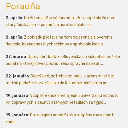
Poradňa
2. apríla
:
Na Artemis 2 je nádherné to, že v nej stále žije ten
starý ľudský sen — pozrieť sa hore na oblohu a ...
2. apríla
:
Z pohľadu pilota je na tom najcennejšie overenie
riadenia, bezpečnostných režimov a správania lode p...
27. marca
:
Dobrý deň, balík zo Slovenska do Kolumbie môžete
podať na ktorejkoľvek pošte. Treba správne napísať ...
22. januára
:
Dobrý deň, potrebujem radu: v akom meste je
možné podať listovú zásielku do Kolumbie. Aké platia pr...
19. januára
:
Vzopätie krídel nemá jednu univerzálnu hodnotu.
Pri dopravných a bežných ľahkých lietadlách sa typic...
19. januára
:
Potrebujem poradiť kolko stupňov ma vzepetí
kridel