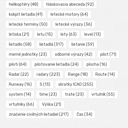
helikoptéry
(48)
hláskovacia abeceda
(92)
kokpit lietadla
(41)
letecké motory
(64)
letecké termíny
(50)
letecké výrazy
(36)
letiska
(21)
letu
(15)
lety
(63)
level
(13)
lietadlo
(58)
lietadlá
(317)
lietanie
(59)
merné jednotky
(23)
odborné výrazy
(42)
pilot
(71)
piloti
(64)
pilotovanie lietadla
(24)
plocha
(16)
Radar
(22)
radary
(223)
Range
(18)
Route
(14)
Runway
(16)
S
(13)
skratky ICAO
(255)
system
(14)
time
(23)
trate
(23)
vrtuľník
(55)
vrtuľníky
(66)
Výška
(21)
značenie civilných lietadiel
(217)
Čas
(34)