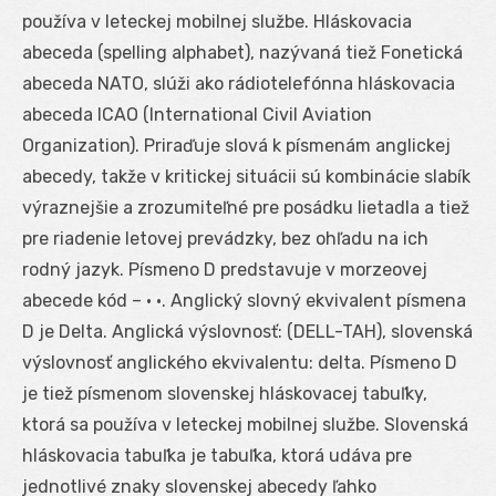
používa v leteckej mobilnej službe. Hláskovacia
abeceda (spelling alphabet), nazývaná tiež Fonetická
abeceda NATO, slúži ako rádiotelefónna hláskovacia
abeceda ICAO (International Civil Aviation
Organization). Priraďuje slová k písmenám anglickej
abecedy, takže v kritickej situácii sú kombinácie slabík
výraznejšie a zrozumiteľné pre posádku lietadla a tiež
pre riadenie letovej prevádzky, bez ohľadu na ich
rodný jazyk. Písmeno D predstavuje v morzeovej
abecede kód – • •. Anglický slovný ekvivalent písmena
D je Delta. Anglická výslovnosť: (DELL-TAH), slovenská
výslovnosť anglického ekvivalentu: delta. Písmeno D
je tiež písmenom slovenskej hláskovacej tabuľky,
ktorá sa používa v leteckej mobilnej službe. Slovenská
hláskovacia tabuľka je tabuľka, ktorá udáva pre
jednotlivé znaky slovenskej abecedy ľahko