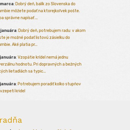
 marca
:
Dobrý deň, balík zo Slovenska do
umbie môžete podať na ktorejkoľvek pošte.
ba správne napísať ...
 januára
:
Dobrý deň, potrebujem radu: v akom
te je možné podať listovú zásielku do
mbie. Aké platia pr...
 januára
:
Vzopätie krídel nemá jednu
verzálnu hodnotu. Pri dopravných a bežných
kých lietadlách sa typic...
 januára
:
Potrebujem poradiť kolko stupňov
vzepetí kridel
radňa