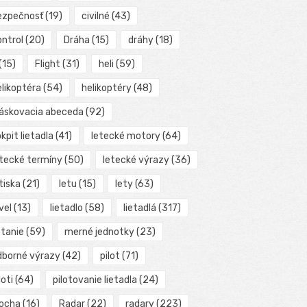
ezpečnosť
(19)
civilné
(43)
ontrol
(20)
Dráha
(15)
dráhy
(18)
(15)
Flight
(31)
heli
(59)
elikoptéra
(54)
helikoptéry
(48)
láskovacia abeceda
(92)
kpit lietadla
(41)
letecké motory
(64)
etecké termíny
(50)
letecké výrazy
(36)
tiska
(21)
letu
(15)
lety
(63)
vel
(13)
lietadlo
(58)
lietadlá
(317)
etanie
(59)
merné jednotky
(23)
dborné výrazy
(42)
pilot
(71)
loti
(64)
pilotovanie lietadla
(24)
locha
(16)
Radar
(22)
radary
(223)