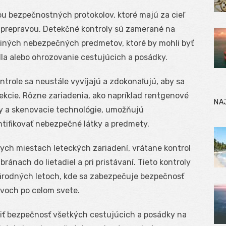
ou bezpečnostných protokolov, ktoré majú za cieľ
u prepravou. Detekčné kontroly sú zamerané na
a iných nebezpečných predmetov, ktoré by mohli byť
dla alebo ohrozovanie cestujúcich a posádky.
ntrole sa neustále vyvíjajú a zdokonaľujú, aby sa
tekcie. Rôzne zariadenia, ako napríklad rentgenové
NA
ry a skenovacie technológie, umožňujú
ifikovať nebezpečné látky a predmety.
ych miestach leteckých zariadení, vrátane kontrol
ránach do lietadiel a pri pristávaní. Tieto kontroly
národných letoch, kde sa zabezpečuje bezpečnosť
avoch po celom svete.
iť bezpečnosť všetkých cestujúcich a posádky na