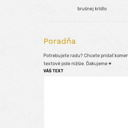
Navigácia
Previous
brušnej krídlo
v
post:
článku
Poradňa
Potrebujete radu? Chcete pridať koment
textové pole nižšie. Ďakujeme ♥
VÁŠ TEXT