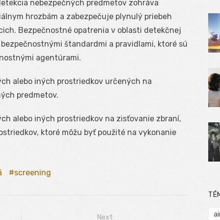
vá detekcia nebezpečných predmetov zohráva
iálnym hrozbám a zabezpečuje plynulý priebeh
cich. Bezpečnostné opatrenia v oblasti detekčnej
 bezpečnostnými štandardmi a pravidlami, ktoré sú
čnostnými agentúrami.
ých alebo iných prostriedkov určených na
aných predmetov.
ch alebo iných prostriedkov na zisťovanie zbraní,
striedkov, ktoré môžu byť použité na vykonanie
á
screening
TÉ
ai
Next