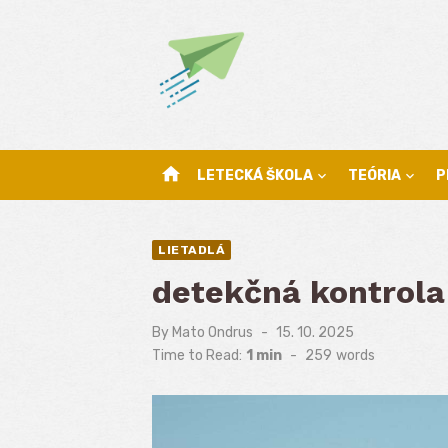
Skip
to
content
home
LETECKÁ ŠKOLA
TEÓRIA
P
LIETADLÁ
detekčná kontrola
By
Mato Ondrus
Posted
15. 10. 2025
on
Time to Read:
1 min
-
259
words