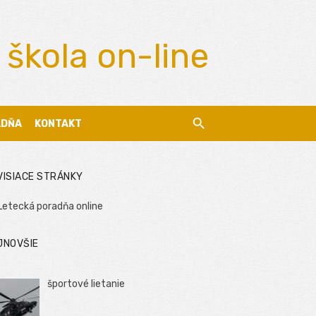
 škola on-line
ADŇA
KONTAKT
VISIACE STRÁNKY
Letecká poradňa online
JNOVŠIE
športové lietanie