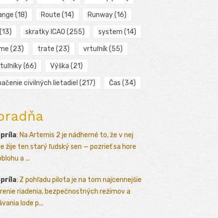
ange
(18)
Route
(14)
Runway
(16)
(13)
skratky ICAO
(255)
system
(14)
ime
(23)
trate
(23)
vrtuľník
(55)
tuľníky
(66)
Výška
(21)
ačenie civilných lietadiel
(217)
Čas
(34)
oradňa
apríla
:
Na Artemis 2 je nádherné to, že v nej
le žije ten starý ľudský sen — pozrieť sa hore
blohu a ...
apríla
:
Z pohľadu pilota je na tom najcennejšie
renie riadenia, bezpečnostných režimov a
vania lode p...