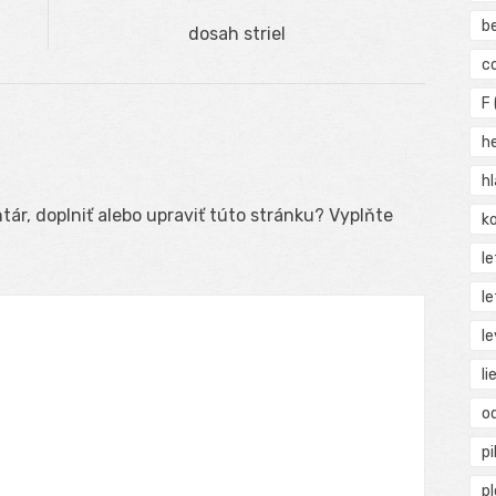
b
Next
dosah striel
post:
c
F
h
h
ár, doplniť alebo upraviť túto stránku? Vyplňte
ko
l
le
le
li
o
pi
p