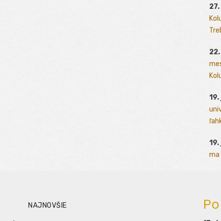
27.
Kol
Tre
22.
mes
Kolu
19.
uni
ľah
19.
ma 
Po
NAJNOVŠIE