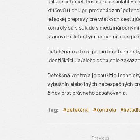
palube lietadiel. Dôsledná a spoľahli
kľúčovú úlohu pri predchádzaní potenc
leteckej prepravy pre všetkých cestujú
kontroly sú v súlade s medzinárodnými
stanovené leteckými orgánmi a bezpe
Detekčná kontrola je použitie technick
identifikáciu a/alebo odhalenie zakáz
Detekčná kontrola je použitie technický
výbušnín alebo iných nebezpečných pro
činov protiprávneho zasahovania.
Tag:
detekčná
kontrola
lietadl
Previous