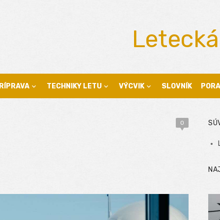
Letecká
RÍPRAVA
TECHNIKY LETU
VÝCVIK
SLOVNÍK
POR
SÚ
0
NA