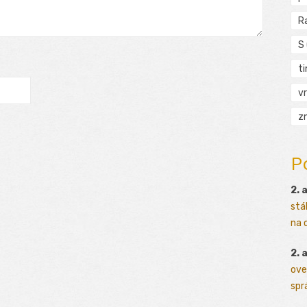
R
S
t
vr
zn
P
2. 
stá
na o
2. 
ove
sprá