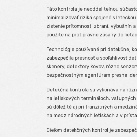
Táto kontrola je neoddeliteľnou súčasť
minimalizovať riziká spojené s letecko
zistenie prítomnosti zbraní, výbušnín 
použité na protiprávne zásahy do lieta
Technológie používané pri detekčnej ko
zabezpečila presnosť a spoľahlivosť de
skenery, detektory kovov, rôzne senzo
bezpečnostným agentúram presne ident
Detekčná kontrola sa vykonáva na rôzn
na letiskových termináloch, vstupných b
sú dôležité aj pri tranzitných a medzi
na medzinárodných letiskách a v príst
Cieľom detekčných kontrol je zabezpeč