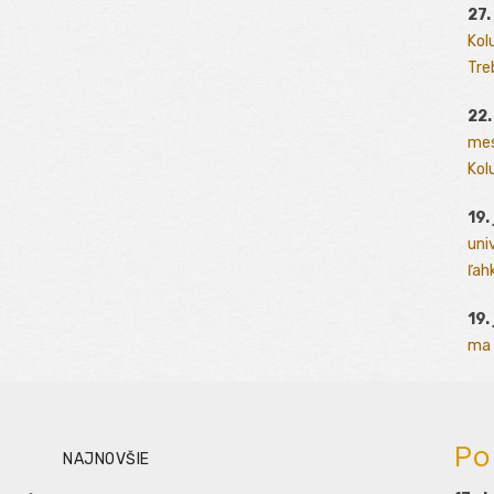
27.
Kol
Tre
22.
mes
Kolu
19.
uni
ľah
19.
ma 
Po
NAJNOVŠIE