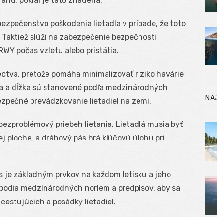
hu, pokiaľ je táto zriadená.
ezpečenstvo poškodenia lietadla v prípade, že toto
. Taktiež slúži na zabezpečenie bezpečnosti
RWY počas vzletu alebo pristátia.
ctva, pretože pomáha minimalizovať riziko havárie
rka a dĺžka sú stanovené podľa medzinárodných
NA
ezpečné prevádzkovanie lietadiel na zemi.
bezproblémový priebeh lietania. Lietadlá musia byť
j ploche, a dráhový pás hrá kľúčovú úlohu pri
s je základným prvkov na každom letisku a jeho
 podľa medzinárodných noriem a predpisov, aby sa
estujúcich a posádky lietadiel.