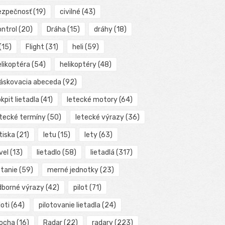
ezpečnosť
(19)
civilné
(43)
ontrol
(20)
Dráha
(15)
dráhy
(18)
(15)
Flight
(31)
heli
(59)
elikoptéra
(54)
helikoptéry
(48)
láskovacia abeceda
(92)
kpit lietadla
(41)
letecké motory
(64)
etecké termíny
(50)
letecké výrazy
(36)
tiska
(21)
letu
(15)
lety
(63)
vel
(13)
lietadlo
(58)
lietadlá
(317)
etanie
(59)
merné jednotky
(23)
dborné výrazy
(42)
pilot
(71)
loti
(64)
pilotovanie lietadla
(24)
locha
(16)
Radar
(22)
radary
(223)