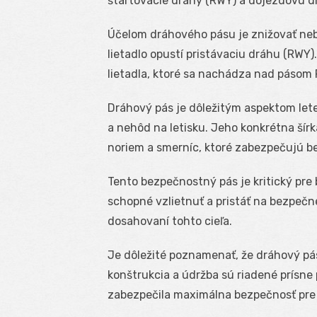
štartovacie dráhy (RWY) a dojezdovú drá
Účelom dráhového pásu je znižovať neb
lietadlo opustí pristávaciu dráhu (RWY)
lietadla, ktoré sa nachádza nad pásom 
Dráhový pás je dôležitým aspektom lete
a nehôd na letisku. Jeho konkrétna ší
noriem a smerníc, ktoré zabezpečujú b
Tento bezpečnostný pás je kritický pre 
schopné vzlietnuť a pristáť na bezpečne
dosahovaní tohto cieľa.
Je dôležité poznamenať, že dráhový pá
konštrukcia a údržba sú riadené prísne
zabezpečila maximálna bezpečnosť pre c