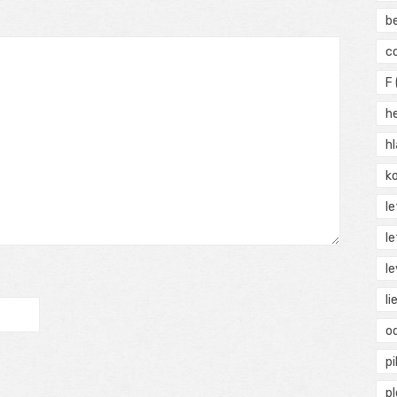
b
c
F
h
h
ko
l
le
le
li
o
pi
p