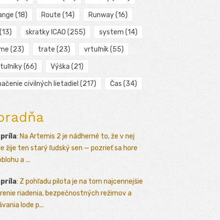
ange
(18)
Route
(14)
Runway
(16)
(13)
skratky ICAO
(255)
system
(14)
ime
(23)
trate
(23)
vrtuľník
(55)
tuľníky
(66)
Výška
(21)
ačenie civilných lietadiel
(217)
Čas
(34)
oradňa
apríla
:
Na Artemis 2 je nádherné to, že v nej
le žije ten starý ľudský sen — pozrieť sa hore
blohu a ...
apríla
:
Z pohľadu pilota je na tom najcennejšie
renie riadenia, bezpečnostných režimov a
vania lode p...