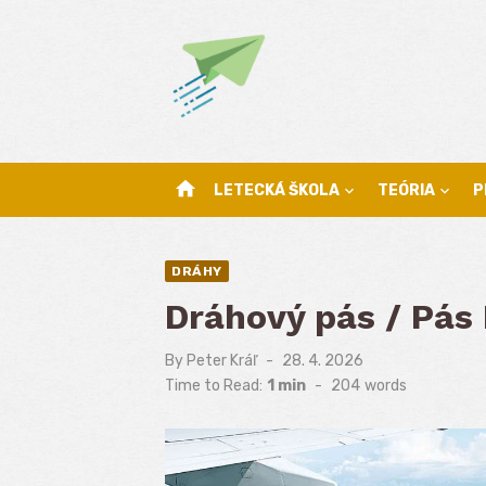
Skip
to
content
home
LETECKÁ ŠKOLA
TEÓRIA
P
DRÁHY
Dráhový pás / Pá
By
Peter Kráľ
Posted
28. 4. 2026
on
Time to Read:
1 min
-
204
words