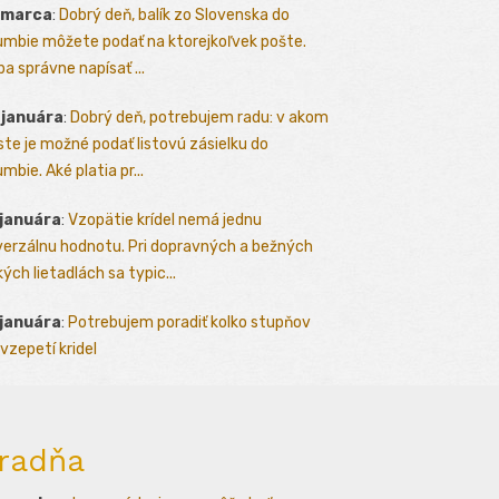
 marca
:
Dobrý deň, balík zo Slovenska do
umbie môžete podať na ktorejkoľvek pošte.
ba správne napísať ...
 januára
:
Dobrý deň, potrebujem radu: v akom
te je možné podať listovú zásielku do
mbie. Aké platia pr...
 januára
:
Vzopätie krídel nemá jednu
verzálnu hodnotu. Pri dopravných a bežných
kých lietadlách sa typic...
 januára
:
Potrebujem poradiť kolko stupňov
vzepetí kridel
radňa