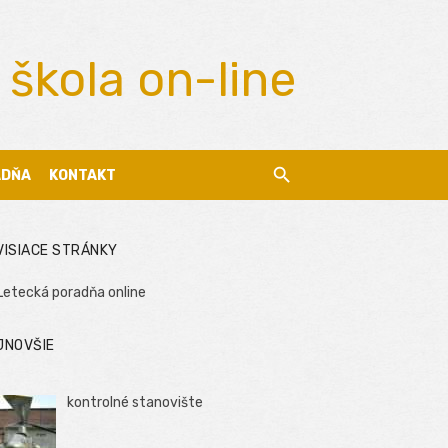
 škola on-line
ADŇA
KONTAKT
VISIACE STRÁNKY
Letecká poradňa online
JNOVŠIE
kontrolné stanovište