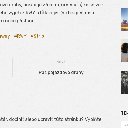
 dráhy, pokud je zřízena, určená: a) ke sníženi
eho vyjetí z RWY a b) k zajištění bezpečnosti
tu nebo přistání.
nway
RWY
Strip
Next
Next
Pás pojazdové dráhy
post:
TÉ
ár, doplniť alebo upraviť túto stránku? Vyplňte
ai