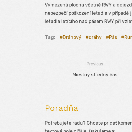
Vymezená plocha včetně RWY a dojezdové
nebezpečí poškození letadla v případě j
letadla letícího nad pásem RWY při vzle
Tag:
Dráhový
dráhy
Pás
Ru
Previous
Navigácia
Previous
Miestny stredný čas
v
post:
článku
Poradňa
Potrebujete radu? Chcete pridať koment
textové pole nižšie. Ďakujeme ♥