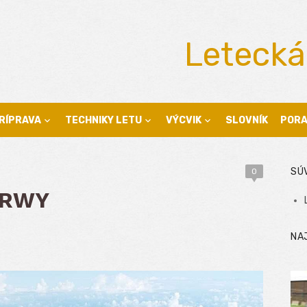
Letecká
RÍPRAVA
TECHNIKY LETU
VÝCVIK
SLOVNÍK
POR
SÚ
0
s RWY
NA