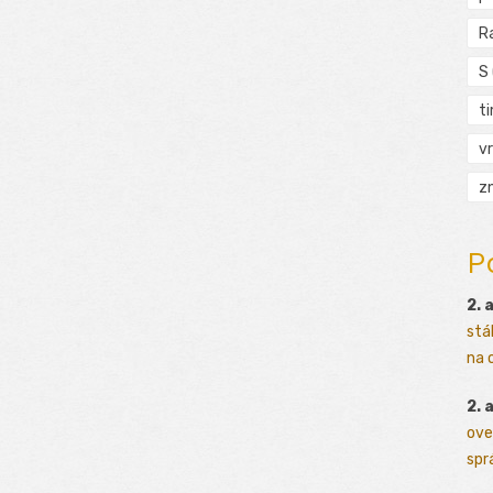
R
S
t
vr
zn
P
2. 
stá
na o
2. 
ove
sprá