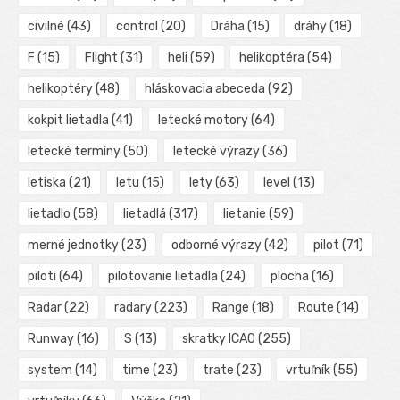
civilné
(43)
control
(20)
Dráha
(15)
dráhy
(18)
F
(15)
Flight
(31)
heli
(59)
helikoptéra
(54)
helikoptéry
(48)
hláskovacia abeceda
(92)
kokpit lietadla
(41)
letecké motory
(64)
letecké termíny
(50)
letecké výrazy
(36)
letiska
(21)
letu
(15)
lety
(63)
level
(13)
lietadlo
(58)
lietadlá
(317)
lietanie
(59)
merné jednotky
(23)
odborné výrazy
(42)
pilot
(71)
piloti
(64)
pilotovanie lietadla
(24)
plocha
(16)
Radar
(22)
radary
(223)
Range
(18)
Route
(14)
Runway
(16)
S
(13)
skratky ICAO
(255)
system
(14)
time
(23)
trate
(23)
vrtuľník
(55)