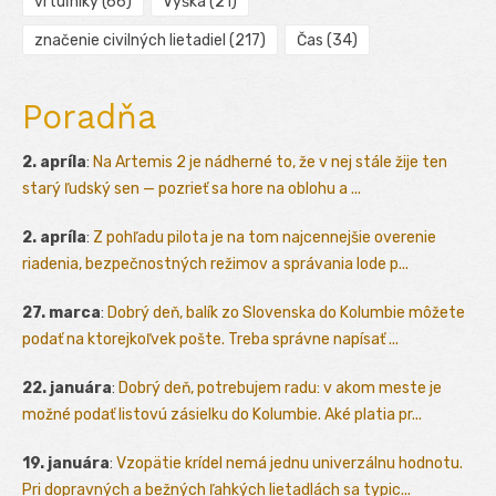
vrtuľníky
(66)
Výška
(21)
značenie civilných lietadiel
(217)
Čas
(34)
Poradňa
2. apríla
:
Na Artemis 2 je nádherné to, že v nej stále žije ten
starý ľudský sen — pozrieť sa hore na oblohu a ...
2. apríla
:
Z pohľadu pilota je na tom najcennejšie overenie
riadenia, bezpečnostných režimov a správania lode p...
27. marca
:
Dobrý deň, balík zo Slovenska do Kolumbie môžete
podať na ktorejkoľvek pošte. Treba správne napísať ...
22. januára
:
Dobrý deň, potrebujem radu: v akom meste je
možné podať listovú zásielku do Kolumbie. Aké platia pr...
19. januára
:
Vzopätie krídel nemá jednu univerzálnu hodnotu.
Pri dopravných a bežných ľahkých lietadlách sa typic...