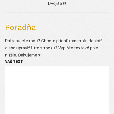
Next
Dvojité W
post:
Poradňa
Potrebujete radu? Chcete pridať komentár, doplniť
alebo upraviť túto stránku? Vyplňte textové pole
nižšie. Ďakujeme ♥
VÁŠ TEXT