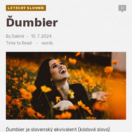
LETECKÝ SLOVNÍK
0
Ďumbier
By
Dalimil
Posted
10. 7. 2024
on
Time to Read:
-
words
Ďumbier je slovenský ekvivalent (kódové slovo)