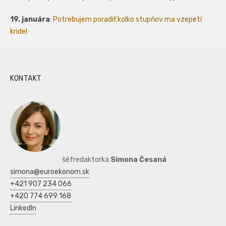
19. januára
:
Potrebujem poradiť kolko stupňov ma vzepetí
kridel
KONTAKT
šéfredaktorka
Simona Česaná
simona@euroekonom.sk
+421 907 234 066
+420 774 699 168
LinkedIn