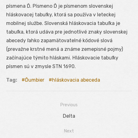
písmena Ď. Písmeno Ď je písmenom slovenskej
hláskovacej tabuľky, ktorá sa používa v leteckej
mobilnej službe. Slovenská hláskovacia tabuľka je
tabuľka, ktorá udáva pre jednotlivé znaky slovenskej
abecedy ľahko zapamätovatelné kódové slová
(prevažne krstné mená a známe zemepisné pojmy)
začínajúce týmito hláskami. Hláskovacie tabuľky
písmen sú v zmysle STN 1690.
Tag:
Ďumbier
hláskovacia abeceda
Previous
Navigácia
Previous
Delta
v
post:
Next
článku