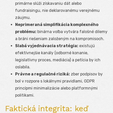
primárne slúži získavaniu dát alebo
fundraisingu, nie deklarovanému verejnému
záujmu.
Neprimeraná simplifikácia komplexného
problému:
binárna voľba vytvára falošné dilemy
a bráni riešeniam založeným na kompromisoch.
Slabá vyjednávacia stratégia:
existujú
efektívnejšie kanály (odborné konanie,
legislatívny proces, mediácia) a petícia by ich
oslabila.
Právne a regulačné riziká:
zber podpisov by
bol v rozpore s lokálnymi pravidlami, GDPR
princípmi minimalizácie alebo platformnými
politikami.
Faktická integrita: keď