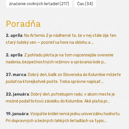
značenie civilných lietadiel
(217)
Čas
(34)
Poradňa
2. apríla
:
Na Artemis 2 je nádherné to, že v nej stále žije ten
starý ľudský sen — pozrieť sa hore na oblohu a ...
2. apríla
:
Z pohľadu pilota je na tom najcennejšie overenie
riadenia, bezpečnostných režimov a správania lode p...
27. marca
:
Dobrý deň, balík zo Slovenska do Kolumbie môžete
podať na ktorejkoľvek pošte. Treba správne napísať ...
22. januára
:
Dobrý deň, potrebujem radu: v akom meste je
možné podať listovú zásielku do Kolumbie. Aké platia pr...
19. januára
:
Vzopätie krídel nemá jednu univerzálnu hodnotu.
Pri dopravných a bežných ľahkých lietadlách sa typic...