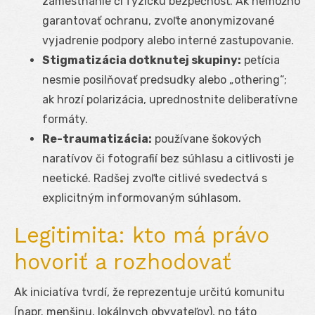
zamestnanie či fyzickú bezpečnosť. Ak nemožno
garantovať ochranu, zvoľte anonymizované
vyjadrenie podpory alebo interné zastupovanie.
Stigmatizácia dotknutej skupiny:
petícia
nesmie posilňovať predsudky alebo „othering“;
ak hrozí polarizácia, uprednostnite deliberatívne
formáty.
Re-traumatizácia:
používane šokových
naratívov či fotografií bez súhlasu a citlivosti je
neetické. Radšej zvoľte citlivé svedectvá s
explicitným informovaným súhlasom.
Legitimita: kto má právo
hovoriť a rozhodovať
Ak iniciatíva tvrdí, že reprezentuje určitú komunitu
(napr. menšinu, lokálnych obyvateľov), no táto