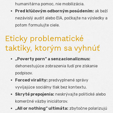
humanitárna pomoc, nie mobilizácia.
Pred kľúčovým odborným posúdením:
ak beží
nezávislý audit alebo EIA, počkajte na výsledky a
potom formulujte ciele.
Eticky problematické
taktiky, ktorým sa vyhnúť
„Poverty porn“ a senzacionalizmus:
dehonestujúce zobrazenia ľudí pre získanie
podpisov.
Forced virality:
predvyplnené správy
vyvíjajúce sociálny tlak bez kontextu.
Skryté prepojenia:
neskrývajte politické alebo
komerčné väzby iniciátorov.
„All or nothing“ ultimáta:
zbytočne polarizujú