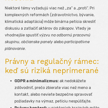
Niektoré témy vyžadujú viac než „za“ a „proti“. Pri
komplexných reformách (zdravotníctvo, bývanie,
klimatická adaptácia) môže binárna petícia skresliť
diskusiu a zatlačiť aktérov do zákopov. Vtedy je
vhodnejšie spustiť
výzvu na odbornú pracovnú
skupinu
,
občianske panely
alebo
participatívne
plánovanie
.
Právny a regulačný rámec:
keď sú riziká neprimerané
GDPR a minimalizmus:
ak nedokážete
zdôvodniť, prečo zbierate viac než meno a
kontakt, alebo neviete bezpečne spravovať
požiadavky na výmaz, petíciu nespúšťajte.
Právny kontext:
v niektorých krajinách môže