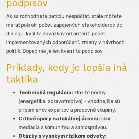
podpisov
Ak sa rozhodnete petíciu nespúšťať, stále môžete
merať pokrok: počet zapojených stakeholderov do
dialógu, kvalita záväzkov od autorít, počet
implementovaných odporúčaní, zmeny v návrhoch
politík. Dopad nie je len kvantita podpisov.
Príklady, kedy je lepšia iná
taktika
Technická regulácia:
zložité normy
(energetika, zdravotníctvo) – vhodnejšie sú
pripomienky expertov a pracovné skupiny.
Citlivé spory na lokálnej úrovni:
skôr
mediácia s komunitou a samosprávou.
Otázky s vysokým rizikom odvety: