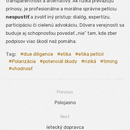
transparentnosť a alternatívy. Ak riziká prevažujú
prínosy, je profesionálne a morálne správne petíciu
nespustiť
a zvoliť iný prístup: dialóg, expertízu,
participáciu či cielenú advokáciu. Dôvera verejnosti sa
buduje aj schopnosťou povedať „nie“ tam, kde zber
podpisov viac škodí než pomáha.
Tag:
due diligence
etika
etika petícií
Polarizácia
potenciál škody
riziká
timing
vhodnosť
Previous
Navigácia
Previous
Polojasno
v
post:
Next
článku
Next
letecký dopravca