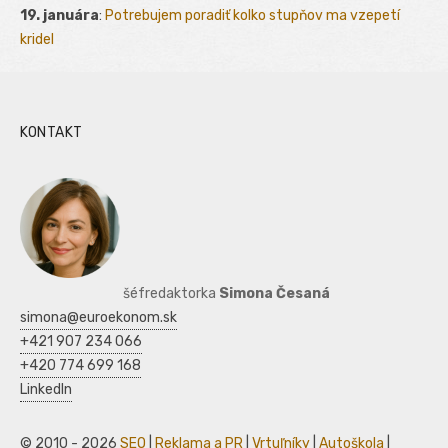
19. januára
:
Potrebujem poradiť kolko stupňov ma vzepetí
kridel
KONTAKT
šéfredaktorka
Simona Česaná
simona@euroekonom.sk
+421 907 234 066
+420 774 699 168
LinkedIn
© 2010 - 2026
SEO
|
Reklama a PR
|
Vrtuľníky
|
Autoškola
|