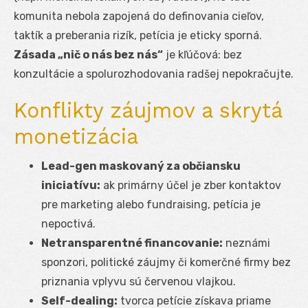
komunita nebola zapojená do definovania cieľov,
taktík a preberania rizík, petícia je eticky sporná.
Zásada „nič o nás bez nás“
je kľúčová: bez
konzultácie a spolurozhodovania radšej nepokračujte.
Konflikty záujmov a skrytá
monetizácia
Lead-gen maskovaný za občiansku
iniciatívu:
ak primárny účel je zber kontaktov
pre marketing alebo fundraising, petícia je
nepoctivá.
Netransparentné financovanie:
neznámi
sponzori, politické záujmy či komerčné firmy bez
priznania vplyvu sú červenou vlajkou.
Self-dealing:
tvorca petície získava priame