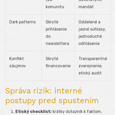
komunitu
mandát
Dark patterns
Skryté
Oddelené a
prihlásenie
jasné súhlasy,
do
jednoduché
newslettera
odhlásenie
Konflikt
Skryté
Transparentné
záujmov
financovanie
zverejnenie,
etický audit
Správa rizík: interné
postupy pred spustením
Etický checklist:
krátky dotazník k faktom,