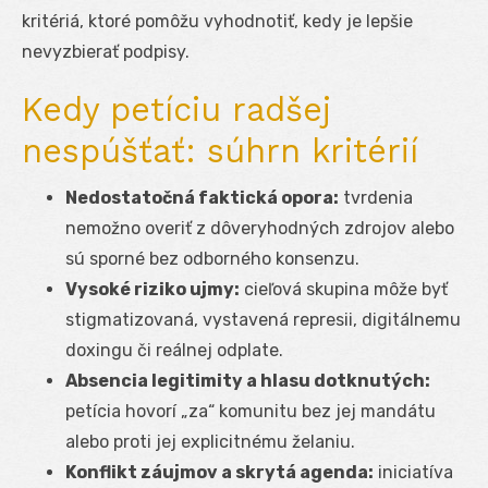
kritériá, ktoré pomôžu vyhodnotiť, kedy je lepšie
nevyzbierať podpisy.
Kedy petíciu radšej
nespúšťať: súhrn kritérií
Nedostatočná faktická opora:
tvrdenia
nemožno overiť z dôveryhodných zdrojov alebo
sú sporné bez odborného konsenzu.
Vysoké riziko ujmy:
cieľová skupina môže byť
stigmatizovaná, vystavená represii, digitálnemu
doxingu či reálnej odplate.
Absencia legitimity a hlasu dotknutých:
petícia hovorí „za“ komunitu bez jej mandátu
alebo proti jej explicitnému želaniu.
Konflikt záujmov a skrytá agenda:
iniciatíva