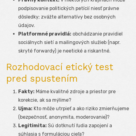
podpisovanie politických petícií niesť právne
dôsledky; zvážte alternatívy bez osobných
údajov.
Platformné pravidlá:
obchádzanie pravidiel
sociálnych sietí a mailingových služieb (napr.
skryté forwardy) je neetické a riskantné.
Rozhodovací etický test
pred spustením
Fakty:
Máme kvalitné zdroje a priestor pre
korekcie, ak sa mýlime?
Ujma:
Kto môže utrpieť a ako riziko zmierňujeme
(bezpečnosť, anonymita, moderovanie)?
Legitimita:
Sú dotknutí ľudia zapojení a
súhlasia s formuláciou cieľa?