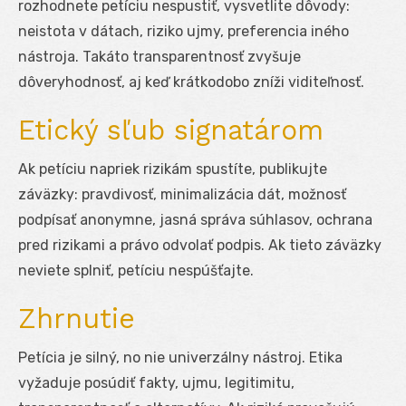
rozhodnete petíciu nespustiť, vysvetlite dôvody:
neistota v dátach, riziko ujmy, preferencia iného
nástroja. Takáto transparentnosť zvyšuje
dôveryhodnosť, aj keď krátkodobo zníži viditeľnosť.
Etický sľub signatárom
Ak petíciu napriek rizikám spustíte, publikujte
záväzky: pravdivosť, minimalizácia dát, možnosť
podpísať anonymne, jasná správa súhlasov, ochrana
pred rizikami a právo odvolať podpis. Ak tieto záväzky
neviete splniť, petíciu nespúšťajte.
Zhrnutie
Petícia je silný, no nie univerzálny nástroj. Etika
vyžaduje posúdiť fakty, ujmu, legitimitu,