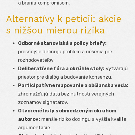
a bránia kompromisom.
Alternatívy k petícii: akcie
s nižšou mierou rizika
Odborné stanoviská a policy briefy:
presnejšie definujú problém a riešenia pre
rozhodovateľov.
Deliberatívne fóra a okrúhle stoly:
vytvárajú
priestor pre dialóg a budovanie konsenzu.
Participatívne mapovanie a občianska veda:
zhromažďujú dáta bez nutnosti verejných
zoznamov signatárov.
Otvorené listy s obmedzeným okruhom
autorov:
menšie riziko doxingu a vyššia kvalita
argumentácie.