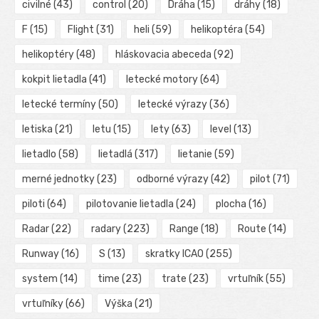
civilné
(43)
control
(20)
Dráha
(15)
dráhy
(18)
F
(15)
Flight
(31)
heli
(59)
helikoptéra
(54)
helikoptéry
(48)
hláskovacia abeceda
(92)
kokpit lietadla
(41)
letecké motory
(64)
letecké termíny
(50)
letecké výrazy
(36)
letiska
(21)
letu
(15)
lety
(63)
level
(13)
lietadlo
(58)
lietadlá
(317)
lietanie
(59)
merné jednotky
(23)
odborné výrazy
(42)
pilot
(71)
piloti
(64)
pilotovanie lietadla
(24)
plocha
(16)
Radar
(22)
radary
(223)
Range
(18)
Route
(14)
Runway
(16)
S
(13)
skratky ICAO
(255)
system
(14)
time
(23)
trate
(23)
vrtuľník
(55)
vrtuľníky
(66)
Výška
(21)