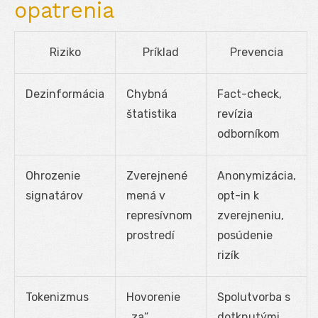
opatrenia
Riziko
Príklad
Prevencia
Dezinformácia
Chybná
Fact-check,
štatistika
revízia
odborníkom
Ohrozenie
Zverejnené
Anonymizácia,
signatárov
mená v
opt-in k
represívnom
zverejneniu,
prostredí
posúdenie
rizík
Tokenizmus
Hovorenie
Spolutvorba s
„za“
dotknutými,