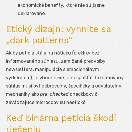
ekonomické benefity, ktoré nie sú jasne
deklarované.
Etický dizajn: vyhnite sa
„dark patterns“
Ak by petícia stála na nátlaku (prekliky bez
informovaného súhlasu, zamlčané predvoľby
newslettera, manipulácie s emocionálnym
vydieraním), je vhodnejšie ju nespúšťať. Informovaný
súhlas musí byť dobrovoľný, špecifický a odvolateľný;
mechaniky ako
pre-checked
checkboxy či
zavádzajúce microcopy sú neetické.
Keď binárna petícia škodí
riešeniu