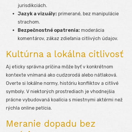
jurisdikciách.
Jazyk a vizuály:
primerané, bez manipulácie
strachom.
Bezpečnostné opatrenia:
moderácia
komentárov, zákaz zdieľania citlivých údajov.
Kultúrna a lokálna citlivosť
Aj eticky správna príčina môže byť v konkrétnom
kontexte vnímaná ako cudzorodá alebo nátlaková.
Overte si lokálne normy, históriu konfliktov a citlivé
symboly. V niektorých prostrediach je vhodnejšia
prácne vybudovaná koalícia s miestnymi aktérmi než
rýchla online petícia.
Meranie dopadu bez