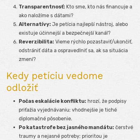
Transparentnosť:
Kto sme, kto nás financuje a
ako naložíme s dátami?
Alternatívy:
Je petícia najlepší nástroj, alebo
existuje účinnejší a bezpečnejší kanál?
Reverzibilita:
Vieme rýchlo pozastaviť/ukončiť,
odstrániť dáta a ospravedlniť sa, ak sa situácia
zmení?
Kedy petíciu vedome
odložiť
Počas eskalácie konfliktu:
hrozí, že podpisy
priťažia vyjednávaniu; vhodnejšie je tiché
diplomačné pôsobenie.
Po katastrofe bez jasného mandátu:
čerstvé
traumy a nejasné potreby; prioritou je