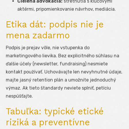
Cielená advokácia:
stretnutia s kľúčovými
aktérmi, pripomienkovanie návrhov, mediácia.
Etika dát: podpis nie je
mena zadarmo
Podpis je prejav vôle, nie vstupenka do
marketingového lievika. Bez explicitného súhlasu na
ďalšie účely (newsletter, fundraising) nesmiete
kontakt používať. Uchovávajte len nevyhnutné údaje,
majte jasný retention plán a umožnite jednoduchý
výmaz. Ak tieto štandardy neviete splniť, petíciu
nespúšťajte.
Tabuľka: typické etické
riziká a preventívne