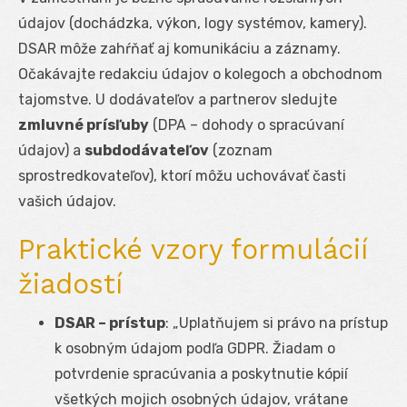
údajov (dochádzka, výkon, logy systémov, kamery).
DSAR môže zahŕňať aj komunikáciu a záznamy.
Očakávajte redakciu údajov o kolegoch a obchodnom
tajomstve. U dodávateľov a partnerov sledujte
zmluvné prísľuby
(DPA – dohody o spracúvaní
údajov) a
subdodávateľov
(zoznam
sprostredkovateľov), ktorí môžu uchovávať časti
vašich údajov.
Praktické vzory formulácií
žiadostí
DSAR – prístup
: „Uplatňujem si právo na prístup
k osobným údajom podľa GDPR. Žiadam o
potvrdenie spracúvania a poskytnutie kópií
všetkých mojich osobných údajov, vrátane