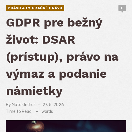
PRÁVO A IMIGRAČNÉ PRÁVO
0
GDPR pre bežný
život: DSAR
(prístup), právo na
výmaz a podanie
námietky
By
Mato Ondrus
Posted
27. 5. 2026
on
Time to Read:
-
words