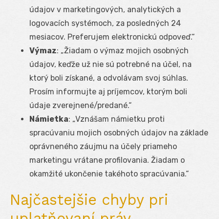
údajov v marketingových, analytických a
logovacích systémoch, za posledných 24
mesiacov. Preferujem elektronickú odpoveď.“
Výmaz
: „Žiadam o výmaz mojich osobných
údajov, keďže už nie sú potrebné na účel, na
ktorý boli získané, a odvolávam svoj súhlas.
Prosím informujte aj príjemcov, ktorým boli
údaje zverejnené/predané.“
Námietka
: „Vznášam námietku proti
spracúvaniu mojich osobných údajov na základe
oprávneného záujmu na účely priameho
marketingu vrátane profilovania. Žiadam o
okamžité ukončenie takéhoto spracúvania.“
Najčastejšie chyby pri
uplatňovaní práv