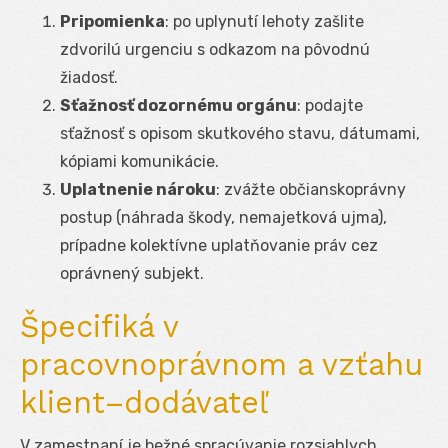
Pripomienka
: po uplynutí lehoty zašlite
zdvorilú urgenciu s odkazom na pôvodnú
žiadosť.
Sťažnosť dozornému orgánu
: podajte
sťažnosť s opisom skutkového stavu, dátumami,
kópiami komunikácie.
Uplatnenie nároku
: zvážte občianskoprávny
postup (náhrada škody, nemajetková ujma),
prípadne kolektívne uplatňovanie práv cez
oprávnený subjekt.
Špecifiká v
pracovnoprávnom a vzťahu
klient–dodávateľ
V zamestnaní je bežné spracúvanie rozsiahlych