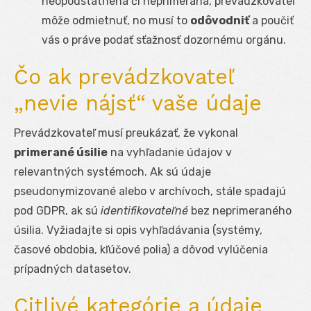
neopodstatnená či neprimeraná, prevádzkovateľ
môže odmietnuť, no musí to
odôvodniť
a poučiť
vás o práve podať sťažnosť dozornému orgánu.
Čo ak prevádzkovateľ
„nevie nájsť“ vaše údaje
Prevádzkovateľ musí preukázať, že vykonal
primerané úsilie
na vyhľadanie údajov v
relevantných systémoch. Ak sú údaje
pseudonymizované alebo v archívoch, stále spadajú
pod GDPR, ak sú
identifikovateľné
bez neprimeraného
úsilia. Vyžiadajte si opis vyhľadávania (systémy,
časové obdobia, kľúčové polia) a dôvod vylúčenia
prípadných datasetov.
Citlivé kategórie a údaje