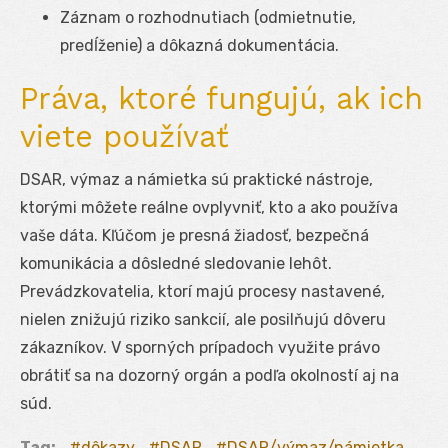
Záznam o rozhodnutiach (odmietnutie,
predĺženie) a dôkazná dokumentácia.
Práva, ktoré fungujú, ak ich
viete používať
DSAR, výmaz a námietka sú praktické nástroje,
ktorými môžete reálne ovplyvniť, kto a ako používa
vaše dáta. Kľúčom je presná žiadosť, bezpečná
komunikácia a dôsledné sledovanie lehôt.
Prevádzkovatelia, ktorí majú procesy nastavené,
nielen znižujú riziko sankcií, ale posilňujú dôveru
zákazníkov. V sporných prípadoch využite právo
obrátiť sa na dozorný orgán a podľa okolností aj na
súd.
Tag:
dôkazy
DSAR
DSAR/výmaz/námietka