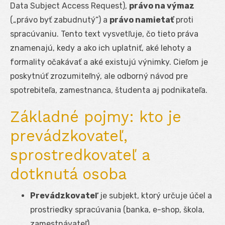
Data Subject Access Request),
právo na výmaz
(„právo byť zabudnutý“) a
právo namietať
proti
spracúvaniu. Tento text vysvetľuje, čo tieto práva
znamenajú, kedy a ako ich uplatniť, aké lehoty a
formality očakávať a aké existujú výnimky. Cieľom je
poskytnúť zrozumiteľný, ale odborný návod pre
spotrebiteľa, zamestnanca, študenta aj podnikateľa.
Základné pojmy: kto je
prevádzkovateľ,
sprostredkovateľ a
dotknutá osoba
Prevádzkovateľ
je subjekt, ktorý určuje účel a
prostriedky spracúvania (banka, e-shop, škola,
zamestnávateľ).