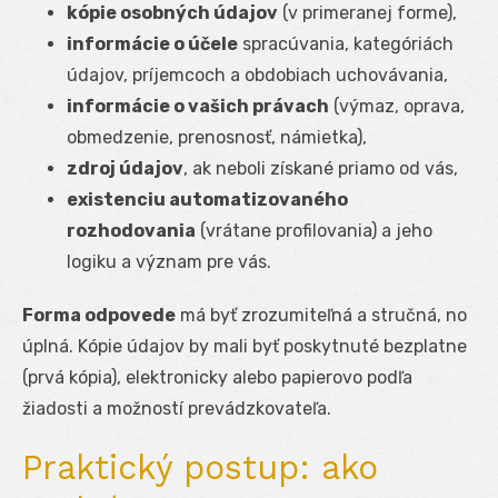
kópie osobných údajov
(v primeranej forme),
informácie o účele
spracúvania, kategóriách
údajov, príjemcoch a obdobiach uchovávania,
informácie o vašich právach
(výmaz, oprava,
obmedzenie, prenosnosť, námietka),
zdroj údajov
, ak neboli získané priamo od vás,
existenciu automatizovaného
rozhodovania
(vrátane profilovania) a jeho
logiku a význam pre vás.
Forma odpovede
má byť zrozumiteľná a stručná, no
úplná. Kópie údajov by mali byť poskytnuté bezplatne
(prvá kópia), elektronicky alebo papierovo podľa
žiadosti a možností prevádzkovateľa.
Praktický postup: ako