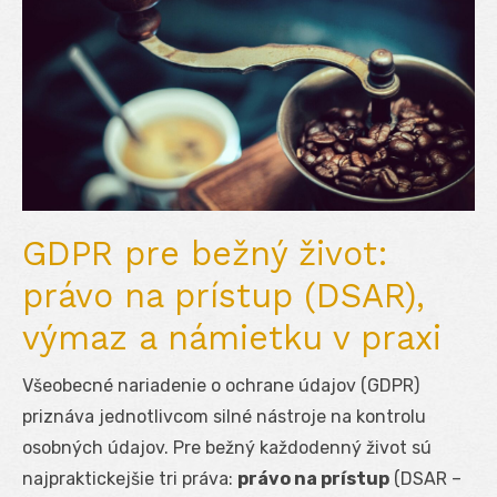
GDPR pre bežný život:
právo na prístup (DSAR),
výmaz a námietku v praxi
Všeobecné nariadenie o ochrane údajov (GDPR)
priznáva jednotlivcom silné nástroje na kontrolu
osobných údajov. Pre bežný každodenný život sú
najpraktickejšie tri práva:
právo na prístup
(DSAR –