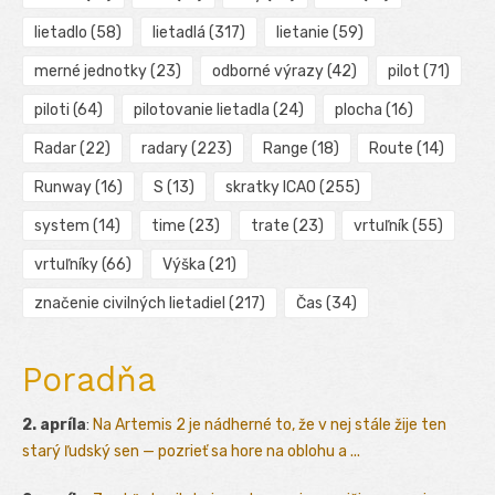
lietadlo
(58)
lietadlá
(317)
lietanie
(59)
merné jednotky
(23)
odborné výrazy
(42)
pilot
(71)
piloti
(64)
pilotovanie lietadla
(24)
plocha
(16)
Radar
(22)
radary
(223)
Range
(18)
Route
(14)
Runway
(16)
S
(13)
skratky ICAO
(255)
system
(14)
time
(23)
trate
(23)
vrtuľník
(55)
vrtuľníky
(66)
Výška
(21)
značenie civilných lietadiel
(217)
Čas
(34)
Poradňa
2. apríla
:
Na Artemis 2 je nádherné to, že v nej stále žije ten
starý ľudský sen — pozrieť sa hore na oblohu a ...