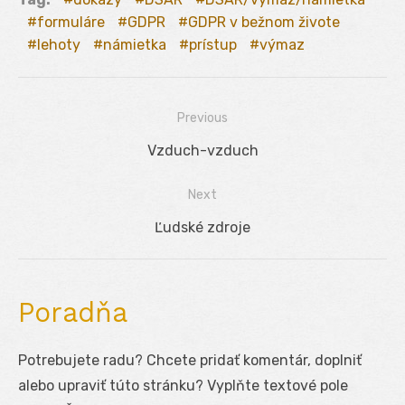
formuláre
GDPR
GDPR v bežnom živote
lehoty
námietka
prístup
výmaz
Previous
Navigácia
Previous
Vzduch-vzduch
v
post:
Next
článku
Next
Ľudské zdroje
post:
Poradňa
Potrebujete radu? Chcete pridať komentár, doplniť
alebo upraviť túto stránku? Vyplňte textové pole