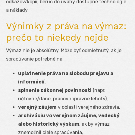
odkazov/kópií, berúc do úvahy dostupné technológie
a náklady.
Výnimky z práva na výmaz:
prečo to niekedy nejde
Výmaz nie je absolútny. Môže byť odmietnutý, ak je
spracúvanie potrebné na:
uplatnenie práva na slobodu prejavu a
informácií
,
splnenie zákonnej povinnosti
(napr.
účtovné/dane, pracovnoprávne lehoty),
verejný záujem
v oblasti verejného zdravia,
archiváciu vo verejnom záujme, vedecký
alebo historický výskum
, ak by výmaz
znemožnil ciele spracúvania,