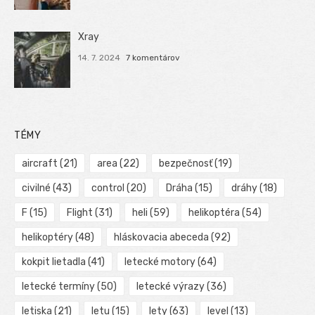
Xray
14. 7. 2024
7 komentárov
TÉMY
aircraft
(21)
area
(22)
bezpečnosť
(19)
civilné
(43)
control
(20)
Dráha
(15)
dráhy
(18)
F
(15)
Flight
(31)
heli
(59)
helikoptéra
(54)
helikoptéry
(48)
hláskovacia abeceda
(92)
kokpit lietadla
(41)
letecké motory
(64)
letecké termíny
(50)
letecké výrazy
(36)
letiska
(21)
letu
(15)
lety
(63)
level
(13)