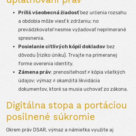
Príliš všeobecná žiadosť
bez určenia rozsahu
a obdobia môže viesť k zdržaniu; no
prevádzkovateľ nesmie vyžadovať neprimerané
spresnenia.
Posielanie citlivých kópií dokladov
bez
dôvodu (riziko úniku). Trvajte na primeranej
forme overenia identity.
Zámena práv
: prenositeľnosť ≠ kópia všetkých
údajov; výmaz ≠ okamžitá likvidácia
dokumentov, ktoré sa musia uchovať zo zákona.
Digitálna stopa a portáciou
posilnené súkromie
Okrem práv DSAR, výmaz a námietka využite aj