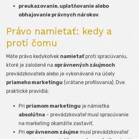
preukazovanie, uplatňovanie alebo
obhajovanie právnych nárokov
.
Právo namietať: kedy a
proti čomu
Máte právo kedykoľvek
namietať
proti spracúvaniu,
ktoré je založené na
oprávnených záujmoch
prevádzkovateľa alebo je vykonávané na účely
priameho marketingu
(vrátane profilovania). Dve
praktické pravidlá:
Pri
priamom marketingu
je námietka
absolútna
– prevádzkovateľ musí spracúvanie
na marketing okamžite zastaviť.
Pri
oprávnenom záujme
musí prevádzkovateľ