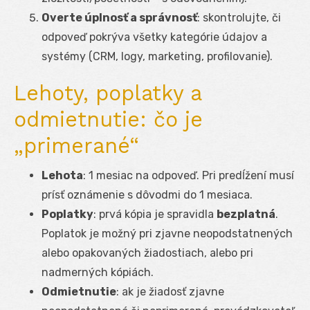
Overte úplnosť a správnosť
: skontrolujte, či
odpoveď pokrýva všetky kategórie údajov a
systémy (CRM, logy, marketing, profilovanie).
Lehoty, poplatky a
odmietnutie: čo je
„primerané“
Lehota
: 1 mesiac na odpoveď. Pri predĺžení musí
prísť oznámenie s dôvodmi do 1 mesiaca.
Poplatky
: prvá kópia je spravidla
bezplatná
.
Poplatok je možný pri zjavne neopodstatnených
alebo opakovaných žiadostiach, alebo pri
nadmerných kópiách.
Odmietnutie
: ak je žiadosť zjavne