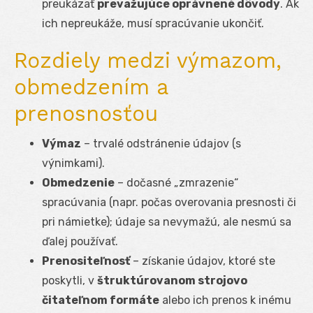
preukázať
prevažujúce oprávnené dôvody
. Ak
ich nepreukáže, musí spracúvanie ukončiť.
Rozdiely medzi výmazom,
obmedzením a
prenosnosťou
Výmaz
– trvalé odstránenie údajov (s
výnimkami).
Obmedzenie
– dočasné „zmrazenie“
spracúvania (napr. počas overovania presnosti či
pri námietke); údaje sa nevymažú, ale nesmú sa
ďalej používať.
Prenositeľnosť
– získanie údajov, ktoré ste
poskytli, v
štruktúrovanom strojovo
čitateľnom formáte
alebo ich prenos k inému