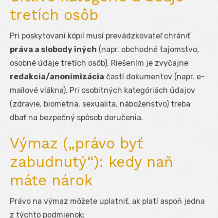
tretích osôb
Pri poskytovaní kópií musí prevádzkovateľ chrániť
práva a slobody iných
(napr. obchodné tajomstvo,
osobné údaje tretích osôb). Riešením je zvyčajne
redakcia/anonimizácia
častí dokumentov (napr. e-
mailové vlákna). Pri osobitných kategóriách údajov
(zdravie, biometria, sexualita, náboženstvo) treba
dbať na bezpečný spôsob doručenia.
Výmaz („právo byť
zabudnutý“): kedy naň
máte nárok
Právo na výmaz môžete uplatniť, ak platí aspoň jedna
z týchto podmienok: