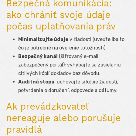
Bezpečná komunikácia:
ako chrániť svoje údaje
počas uplatňovania práv
Minimalizujte údaje
v žiadosti (uveďte iba to,
čo je potrebné na overenie totožnosti).
Bezpečný kanál
(šifrovaný e-mail,
zabezpečený portál); vyhýbajte sa zasielaniu
citlivých kópií dokladov bez dôvodu.
Auditná stopa
: uchovajte si kópie žiadostí,
potvrdenia o doručení, odpovede a dátumy.
Ak prevádzkovateľ
nereaguje alebo porušuje
pravidlá