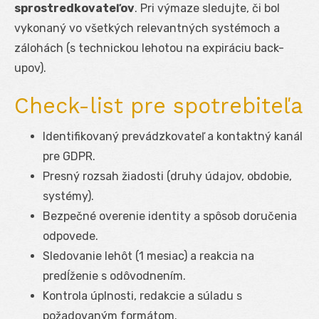
sprostredkovateľov
. Pri výmaze sledujte, či bol
vykonaný vo všetkých relevantných systémoch a
zálohách (s technickou lehotou na expiráciu back-
upov).
Check-list pre spotrebiteľa
Identifikovaný prevádzkovateľ a kontaktný kanál
pre GDPR.
Presný rozsah žiadosti (druhy údajov, obdobie,
systémy).
Bezpečné overenie identity a spôsob doručenia
odpovede.
Sledovanie lehôt (1 mesiac) a reakcia na
predĺženie s odôvodnením.
Kontrola úplnosti, redakcie a súladu s
požadovaným formátom.