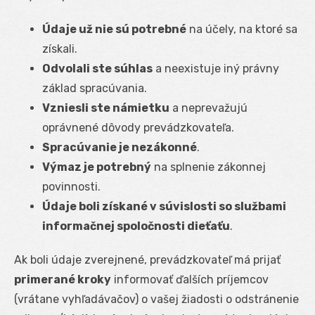
Údaje už nie sú potrebné
na účely, na ktoré sa
získali.
Odvolali ste súhlas
a neexistuje iný právny
základ spracúvania.
Vzniesli ste námietku
a neprevažujú
oprávnené dôvody prevádzkovateľa.
Spracúvanie je nezákonné
.
Výmaz je potrebný
na splnenie zákonnej
povinnosti.
Údaje boli získané v súvislosti so službami
informačnej spoločnosti dieťaťu
.
Ak boli údaje zverejnené, prevádzkovateľ má prijať
primerané kroky
informovať ďalších príjemcov
(vrátane vyhľadávačov) o vašej žiadosti o odstránenie