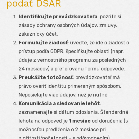
podať DSAR
Identifikujte prevádzkovateľa
: pozrite si
zásady ochrany osobných údajov, zmluvy,
zákaznícky účet.
Formulujte žiadosť
: uveďte, že ide o žiadosť o
prístup podľa GDPR, špecifikujte oblasti (napr.
údaje z vernostného programu za posledných
24 mesiacov) a preferovanú formu odpovede.
Preukážte totožnosť
: prevádzkovateľ má
právo overiť identitu primeraným spôsobom.
Neposielajte viac údajov, než je nutné.
Komunikácia a sledovanie lehôt
:
zaznamenajte si dátum odoslania. Štandardná
lehota na odpoveď je
1 mesiac
od doručenia (s
možnosťou predĺženia o 2 mesiace pri
zložitosti/početnosti – s odôvodnením).