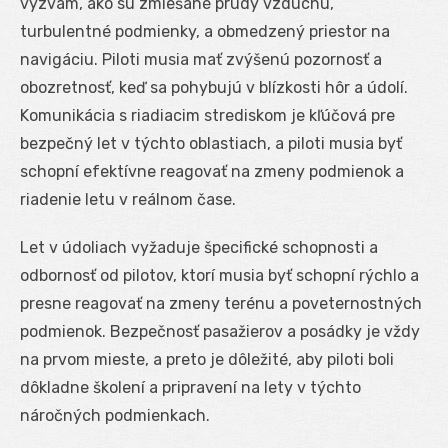
výzvam, ako sú zmiešané prúdy vzduchu,
turbulentné podmienky, a obmedzený priestor na
navigáciu. Piloti musia mať zvýšenú pozornosť a
obozretnosť, keď sa pohybujú v blízkosti hôr a údolí.
Komunikácia s riadiacim strediskom je kľúčová pre
bezpečný let v týchto oblastiach, a piloti musia byť
schopní efektívne reagovať na zmeny podmienok a
riadenie letu v reálnom čase.
Let v údoliach vyžaduje špecifické schopnosti a
odbornosť od pilotov, ktorí musia byť schopní rýchlo a
presne reagovať na zmeny terénu a poveternostných
podmienok. Bezpečnosť pasažierov a posádky je vždy
na prvom mieste, a preto je dôležité, aby piloti boli
dôkladne školení a pripravení na lety v týchto
náročných podmienkach.