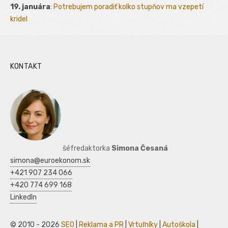
19. januára
:
Potrebujem poradiť kolko stupňov ma vzepetí
kridel
KONTAKT
šéfredaktorka
Simona Česaná
simona@euroekonom.sk
+421 907 234 066
+420 774 699 168
LinkedIn
© 2010 - 2026
SEO
|
Reklama a PR
|
Vrtuľníky
|
Autoškola
|