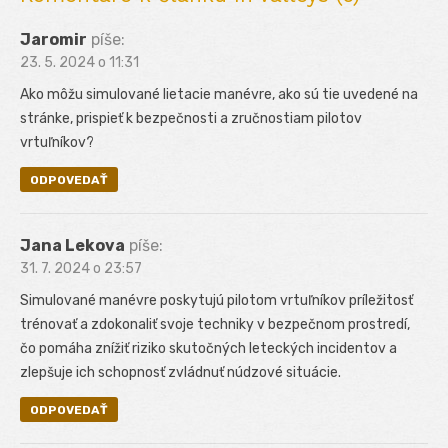
Jaromir
píše:
23. 5. 2024 o 11:31
Ako môžu simulované lietacie manévre, ako sú tie uvedené na
stránke, prispieť k bezpečnosti a zručnostiam pilotov
vrtuľníkov?
ODPOVEDAŤ
Jana Lekova
píše:
31. 7. 2024 o 23:57
Simulované manévre poskytujú pilotom vrtuľníkov príležitosť
trénovať a zdokonaliť svoje techniky v bezpečnom prostredí,
čo pomáha znížiť riziko skutočných leteckých incidentov a
zlepšuje ich schopnosť zvládnuť núdzové situácie.
ODPOVEDAŤ