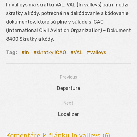
In valleys má skratku VAL. VAL (In valleys) patrí medzi
skratky a kódy, potrebné na dekódovanie a kódovanie
dokumentov, ktoré sú plne v súlade s ICAO
(International Civil Aviation Organization) – Dokument
8400 Skratky a kódy.
Tag:
In
skratky ICAO
VAL
valleys
Previous
Navigácia
Previous
Departure
v
post:
Next
článku
Next
Localizer
post:
Komentáre k článku In valleys (6)