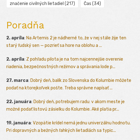
značenie civilných lietadiel
(217)
Čas
(34)
Poradňa
2. apríla
:
Na Artemis 2 je nádherné to, že v nej stále žije ten
starý ľudský sen — pozrieť sa hore na oblohu a ...
2. apríla
:
Z pohľadu pilota je na tom najcennejšie overenie
riadenia, bezpečnostných režimov a správania lode p...
27. marca
:
Dobrý deň, balík zo Slovenska do Kolumbie môžete
podať na ktorejkoľvek pošte. Treba správne napísať ...
22. januára
:
Dobrý deň, potrebujem radu: v akom meste je
možné podať listovú zásielku do Kolumbie. Aké platia pr...
19. januára
:
Vzopätie krídel nemá jednu univerzálnu hodnotu.
Pri dopravných a bežných ľahkých lietadlách sa typic...