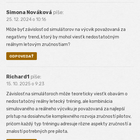
Simona Nováková
píše:
25. 12. 2024 o 10:16
Môže byť závislosť od simulátorov na výcvik považovaná za
negatívny trend, ktorý by mohol viesť k nedostatočným
reálnym letovým zručnostiam?
ODPOVEDAŤ
Richard1
píše:
15. 10. 2025 o 9:23
Závislosť na simulátoroch môže teoreticky viesť k obavám o
nedostatočný reálny letecký tréning, ale kombinácia
simulovaného a reálneho výcviku je považovaná za najlepší
prístup na dosiahnutie komplexného rozvoja zručností pilotov,
pričom každý typ tréningu adresuje rôzne aspekty zručností a
znalostí potrebných pre pilota.