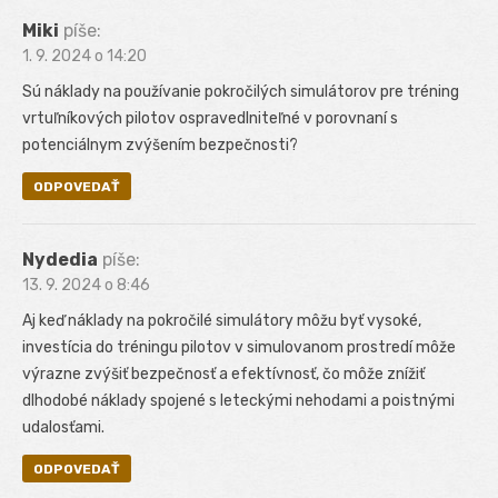
Miki
píše:
1. 9. 2024 o 14:20
Sú náklady na používanie pokročilých simulátorov pre tréning
vrtuľníkových pilotov ospravedlniteľné v porovnaní s
potenciálnym zvýšením bezpečnosti?
ODPOVEDAŤ
Nydedia
píše:
13. 9. 2024 o 8:46
Aj keď náklady na pokročilé simulátory môžu byť vysoké,
investícia do tréningu pilotov v simulovanom prostredí môže
výrazne zvýšiť bezpečnosť a efektívnosť, čo môže znížiť
dlhodobé náklady spojené s leteckými nehodami a poistnými
udalosťami.
ODPOVEDAŤ