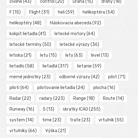
civilné
(43)
control
(20)
Dráha
(15)
dráhy
(18)
F
(15)
Flight
(31)
heli
(59)
helikoptéra
(54)
helikoptéry
(48)
hláskovacia abeceda
(92)
kokpit lietadla
(41)
letecké motory
(64)
letecké termíny
(50)
letecké výrazy
(36)
letiska
(21)
letu
(15)
lety
(63)
level
(13)
lietadlo
(58)
lietadlá
(317)
lietanie
(59)
merné jednotky
(23)
odborné výrazy
(42)
pilot
(71)
piloti
(64)
pilotovanie lietadla
(24)
plocha
(16)
Radar
(22)
radary
(223)
Range
(18)
Route
(14)
Runway
(16)
S
(13)
skratky ICAO
(255)
system
(14)
time
(23)
trate
(23)
vrtuľník
(55)
vrtuľníky
(66)
Výška
(21)