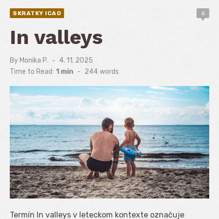
SKRATKY ICAO
6
In valleys
By
Monika P.
Posted
4. 11. 2025
on
Time to Read:
1 min
-
244
words
Termín In valleys v leteckom kontexte označuje