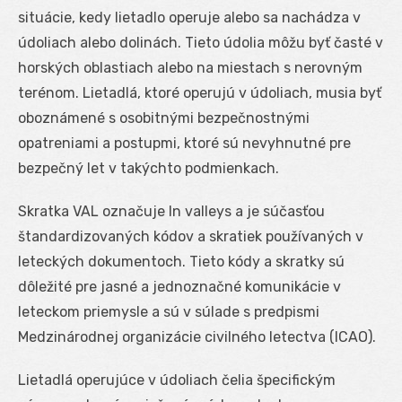
situácie, kedy lietadlo operuje alebo sa nachádza v
údoliach alebo dolinách. Tieto údolia môžu byť časté v
horských oblastiach alebo na miestach s nerovným
terénom. Lietadlá, ktoré operujú v údoliach, musia byť
oboznámené s osobitnými bezpečnostnými
opatreniami a postupmi, ktoré sú nevyhnutné pre
bezpečný let v takýchto podmienkach.
Skratka VAL označuje In valleys a je súčasťou
štandardizovaných kódov a skratiek používaných v
leteckých dokumentoch. Tieto kódy a skratky sú
dôležité pre jasné a jednoznačné komunikácie v
leteckom priemysle a sú v súlade s predpismi
Medzinárodnej organizácie civilného letectva (ICAO).
Lietadlá operujúce v údoliach čelia špecifickým