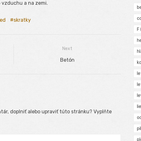
 vzduchu a na zemi.
b
c
ed
skratky
F
h
Next
h
Next
Betón
ko
post:
l
le
le
li
ár, doplniť alebo upraviť túto stránku? Vyplňte
o
pi
p