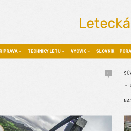
Letecká
RÍPRAVA
TECHNIKY LETU
VÝCVIK
SLOVNÍK
POR
SÚ
0
NA