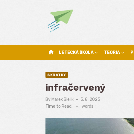
Skip
to
content
home
LETECKÁ ŠKOLA
TEÓRIA
P
SKRATKY
infračervený
By
Marek Bielik
Posted
5. 8. 2025
on
Time to Read:
-
words