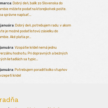
 marca
:
Dobrý deň, balík zo Slovenska do
umbie môžete podať na ktorejkoľvek pošte.
ba správne napísať ...
 januára
:
Dobrý deň, potrebujem radu: v akom
te je možné podať listovú zásielku do
mbie. Aké platia pr...
 januára
:
Vzopätie krídel nemá jednu
verzálnu hodnotu. Pri dopravných a bežných
kých lietadlách sa typic...
 januára
:
Potrebujem poradiť kolko stupňov
vzepetí kridel
radňa