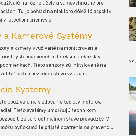
používajú na rôzne účely a sú nevyhnutné pre
áciách. Tu je pohľad na niektoré dôležité aspekty
i v leteckom priemysle:
y a Kamerové Systémy
nzory a kamery využívané na monitorovanie
ernostných podmienok a detekciu prekážok v
NA
podmienkach. Tieto senzory sú inštalované na
 viditeľnosti a bezpečnosti vo vzduchu.
acie Systémy
to používajú na sledovanie teploty motorov,
ietadiel. Tieto systémy umožňujú technikom
ezpečiť, že sú v optimálnom stave prevádzky. V
 môžu byť okamžite prijaté opatrenia na prevenciu