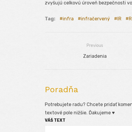
zvyšujú celkovú úroveň bezpečnosti vo
Tag:
infra
infračervený
IR
R
Previous
Navigácia
Previous
Zariadenia
v
post:
článku
Poradňa
Potrebujete radu? Chcete pridať koment
textové pole nižšie. Ďakujeme ♥
VÁŠ TEXT