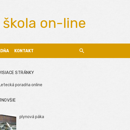
 škola on-line
ADŇA
KONTAKT
VISIACE STRÁNKY
Letecká poradňa online
JNOVŠIE
plynová páka