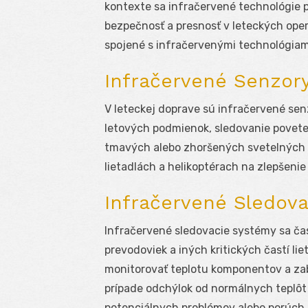
kontexte sa infračervené technológie 
bezpečnosť a presnosť v leteckých oper
spojené s infračervenými technológiam
Infračervené Senzor
V leteckej doprave sú infračervené se
letových podmienok, sledovanie povet
tmavých alebo zhoršených svetelných 
lietadlách a helikoptérach na zlepšenie
Infračervené Sledov
Infračervené sledovacie systémy sa čas
prevodoviek a iných kritických častí l
monitorovať teplotu komponentov a zab
prípade odchýlok od normálnych teplôt
potenciálnych problémov alebo porúch.