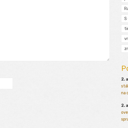
R
S
t
vr
zn
P
2. 
stá
na o
2. 
ove
sprá