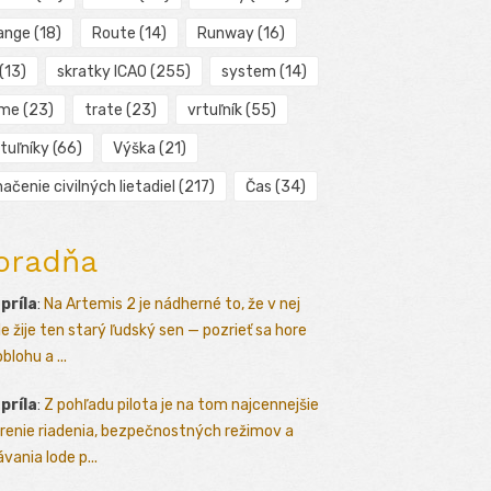
ange
(18)
Route
(14)
Runway
(16)
(13)
skratky ICAO
(255)
system
(14)
ime
(23)
trate
(23)
vrtuľník
(55)
tuľníky
(66)
Výška
(21)
ačenie civilných lietadiel
(217)
Čas
(34)
oradňa
apríla
:
Na Artemis 2 je nádherné to, že v nej
le žije ten starý ľudský sen — pozrieť sa hore
blohu a ...
apríla
:
Z pohľadu pilota je na tom najcennejšie
renie riadenia, bezpečnostných režimov a
vania lode p...