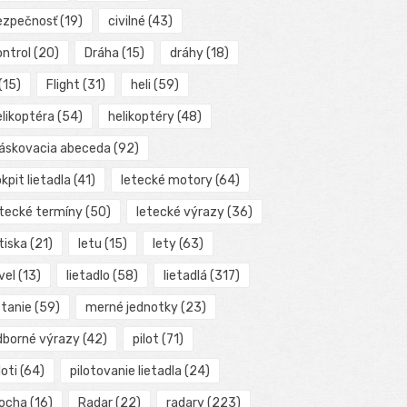
ezpečnosť
(19)
civilné
(43)
ontrol
(20)
Dráha
(15)
dráhy
(18)
(15)
Flight
(31)
heli
(59)
elikoptéra
(54)
helikoptéry
(48)
láskovacia abeceda
(92)
kpit lietadla
(41)
letecké motory
(64)
etecké termíny
(50)
letecké výrazy
(36)
tiska
(21)
letu
(15)
lety
(63)
vel
(13)
lietadlo
(58)
lietadlá
(317)
etanie
(59)
merné jednotky
(23)
dborné výrazy
(42)
pilot
(71)
loti
(64)
pilotovanie lietadla
(24)
locha
(16)
Radar
(22)
radary
(223)