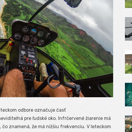
leteckom odbore označuje časť
eviditeľná pre ľudské oko. Infrčervené žiarenie má
o, čo znamená, že má nižšiu frekvenciu. V leteckom