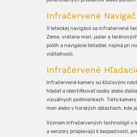
Infračervené Naviga
V leteckej navigácii sa infračervené t
Zeme, vrátane morí, jazier a terénovýc
polôh a navigácie lietadiel, najmä pri
viditeľnosti.
Infračervené Hľadac
Infračervené kamery sú kľúčovými nás
hľadať a identifikovať osoby alebo ďalši
vizuálnych podmienkach. Tieto kamery 
mori alebo v horských oblastiach, kde je
Význam infračervených technológií v l
a senzory prispievajú k bezpečnosti, pr