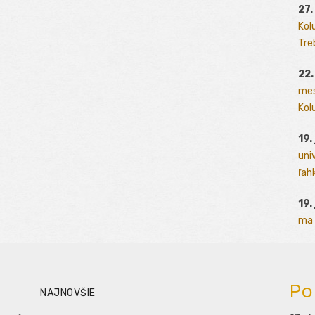
27.
Kol
Tre
22.
mes
Kolu
19.
uni
ľah
19.
ma 
Po
NAJNOVŠIE