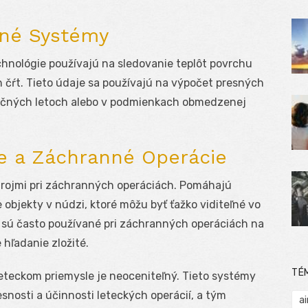
čné Systémy
echnológie používajú na sledovanie teplôt povrchu
h čŕt. Tieto údaje sa používajú na výpočet presných
 nočných letoch alebo v podmienkach obmedzenej
ie a Záchranné Operácie
trojmi pri záchranných operáciách. Pomáhajú
e objekty v núdzi, ktoré môžu byť ťažko viditeľné vo
sú často používané pri záchranných operáciách na
 hľadanie zložité.
TÉ
eteckom priemysle je neoceniteľný. Tieto systémy
esnosti a účinnosti leteckých operácií, a tým
ai