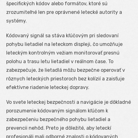
špecifických kódov alebo formátov, ktoré sú
zrozumiteľné len pre oprávnené letecké autority a
systémy.
Kódovaný signál sa stáva kľúčovým pri sledovaní
pohybu lietadiel na leteckom displeji, čo umožňuje
leteckým kontrolným vežiam monitorovať presnú
polohu a trasu letu lietadiel v reálnom čase. To
zabezpečuje, že lietadlá môžu bezpečne operovať v
rôznych leteckých priestoroch bez kolízií a zaisťuje
efektívne riadenie leteckej dopravy.
Vo svete leteckej bezpečnosti a navigácie je dôkladné
porozumenie kódovaným signálom kľúčom k
zabezpečeniu bezpečného pohybu lietadiel a
prevencii nehôd. Preto je dôležité, aby leteckí
profesionáli mali odborné znalosti o kódovaných