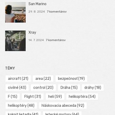
San Marino
29. 8. 2024
7 komentárov
Xray
14. 7. 2024
7 komentárov
TÉMY
aircraft
(21)
area
(22)
bezpečnosť
(19)
civilné
(43)
control
(20)
Dráha
(15)
dráhy
(18)
F
(15)
Flight
(31)
heli
(59)
helikoptéra
(54)
helikoptéry
(48)
hláskovacia abeceda
(92)
kokpit lietadla
(41)
letecké motory
(64)