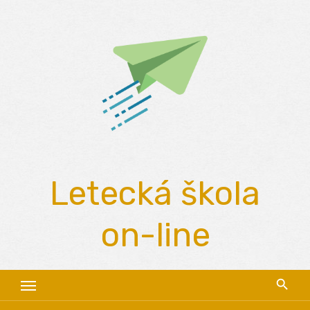
Skip
to
content
Letecká škola
on-line