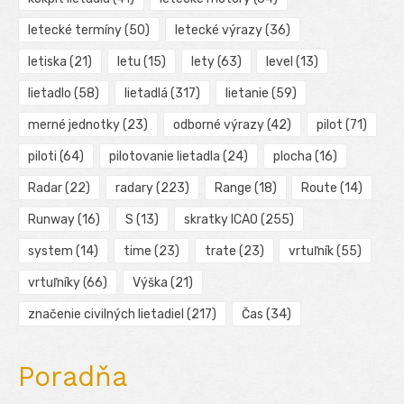
letecké termíny
(50)
letecké výrazy
(36)
letiska
(21)
letu
(15)
lety
(63)
level
(13)
lietadlo
(58)
lietadlá
(317)
lietanie
(59)
merné jednotky
(23)
odborné výrazy
(42)
pilot
(71)
piloti
(64)
pilotovanie lietadla
(24)
plocha
(16)
Radar
(22)
radary
(223)
Range
(18)
Route
(14)
Runway
(16)
S
(13)
skratky ICAO
(255)
system
(14)
time
(23)
trate
(23)
vrtuľník
(55)
vrtuľníky
(66)
Výška
(21)
značenie civilných lietadiel
(217)
Čas
(34)
Poradňa