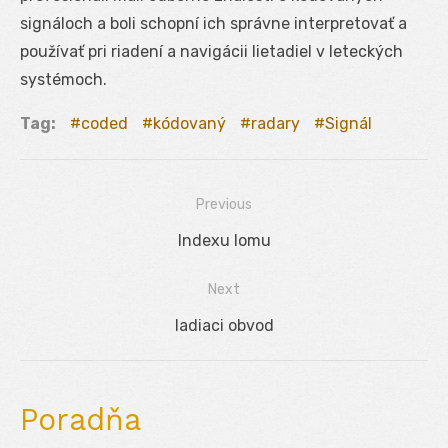
signáloch a boli schopní ich správne interpretovať a
používať pri riadení a navigácii lietadiel v leteckých
systémoch.
Tag:
coded
kódovaný
radary
Signál
Previous
Navigácia
Previous
Indexu lomu
v
post:
Next
článku
Next
ladiaci obvod
post:
Poradňa