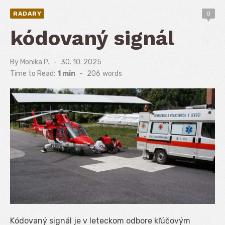
RADARY
0
kódovaný signál
By
Monika P.
Posted
30. 10. 2025
on
Time to Read:
1 min
-
206
words
Kódovaný signál je v leteckom odbore kľúčovým