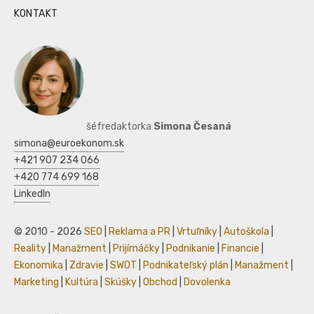
KONTAKT
šéfredaktorka
Simona Česaná
simona@euroekonom.sk
+421 907 234 066
+420 774 699 168
LinkedIn
© 2010 - 2026
SEO
|
Reklama a PR
|
Vrtuľníky
|
Autoškola
|
Reality
|
Manažment
|
Prijímáčky
|
Podnikanie
|
Financie
|
Ekonomika
|
Zdravie
|
SWOT
|
Podnikateľský plán
|
Manažment
|
Marketing
|
Kultúra
|
Skúšky
|
Obchod
|
Dovolenka