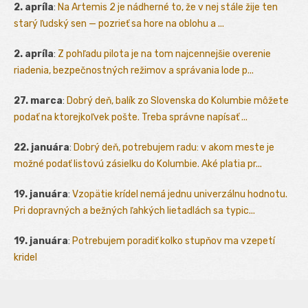
2. apríla
:
Na Artemis 2 je nádherné to, že v nej stále žije ten
starý ľudský sen — pozrieť sa hore na oblohu a ...
2. apríla
:
Z pohľadu pilota je na tom najcennejšie overenie
riadenia, bezpečnostných režimov a správania lode p...
27. marca
:
Dobrý deň, balík zo Slovenska do Kolumbie môžete
podať na ktorejkoľvek pošte. Treba správne napísať ...
22. januára
:
Dobrý deň, potrebujem radu: v akom meste je
možné podať listovú zásielku do Kolumbie. Aké platia pr...
19. januára
:
Vzopätie krídel nemá jednu univerzálnu hodnotu.
Pri dopravných a bežných ľahkých lietadlách sa typic...
19. januára
:
Potrebujem poradiť kolko stupňov ma vzepetí
kridel