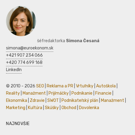
šéfredaktorka
Simona Česaná
simona@euroekonom.sk
+421 907 234 066
+420 774 699 168
LinkedIn
© 2010 - 2026
SEO
|
Reklama a PR
|
Vrtuľníky
|
Autoškola
|
Reality
|
Manažment
|
Prijímáčky
|
Podnikanie
|
Financie
|
Ekonomika
|
Zdravie
|
SWOT
|
Podnikateľský plán
|
Manažment
|
Marketing
|
Kultúra
|
Skúšky
|
Obchod
|
Dovolenka
NAJNOVŠIE