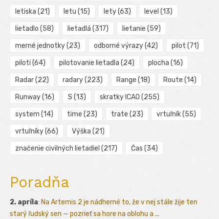
letiska
(21)
letu
(15)
lety
(63)
level
(13)
lietadlo
(58)
lietadlá
(317)
lietanie
(59)
merné jednotky
(23)
odborné výrazy
(42)
pilot
(71)
piloti
(64)
pilotovanie lietadla
(24)
plocha
(16)
Radar
(22)
radary
(223)
Range
(18)
Route
(14)
Runway
(16)
S
(13)
skratky ICAO
(255)
system
(14)
time
(23)
trate
(23)
vrtuľník
(55)
vrtuľníky
(66)
Výška
(21)
značenie civilných lietadiel
(217)
Čas
(34)
Poradňa
2. apríla
:
Na Artemis 2 je nádherné to, že v nej stále žije ten
starý ľudský sen — pozrieť sa hore na oblohu a ...