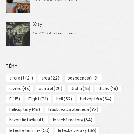
Xray
14. 7. 2024
7 komentárov
TÉMY
aircraft
(21)
area
(22)
bezpečnosť
(19)
civilné
(43)
control
(20)
Dráha
(15)
dráhy
(18)
F
(15)
Flight
(31)
heli
(59)
helikoptéra
(54)
helikoptéry
(48)
hláskovacia abeceda
(92)
kokpit lietadla
(41)
letecké motory
(64)
letecké termíny
(50)
letecké výrazy
(36)