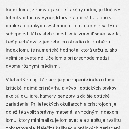
Index lomu, známy aj ako refrakčný index, je kľúčový
letecký odborný výraz, ktorý hrá dôležitú úlohu v
optike a optických systémoch. Tento termín sa týka
schopnosti látky alebo prostredia zmeniť smer svetla,
keď prechádza z jedného prostredia do druhého.
Index lomu je numerická hodnota, ktorá určuje, ako
veľmi sa svetelné lúče lomia pri prechode medzi
dvoma rôznymi médiami.
V leteckých aplikáciách je pochopenie indexu lomu
kritické, najmä pri návrhu a vývoji optických prvkov,
ako sú okuliare, kamery, senzory a ďalšie optické
zariadenia. Pri leteckých okuliaroch a prístrojoch je
dôležité zvoliť správny materiál s vhodným indexom
lomu, ktorý minimalizuje lom svetla a zlepšuje kvalitu
zobrazovania. Náležitá kalibrácia optických zariadení