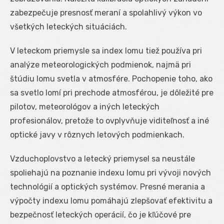
zabezpečuje presnosť meraní a spolahlivý výkon vo
všetkých leteckých situáciách.
V leteckom priemysle sa index lomu tiež používa pri
analýze meteorologických podmienok, najmä pri
štúdiu lomu svetla v atmosfére. Pochopenie toho, ako
sa svetlo lomí pri prechode atmosférou, je dôležité pre
pilotov, meteorológov a iných leteckých
profesionálov, pretože to ovplyvňuje viditeľnosť a iné
optické javy v rôznych letových podmienkach.
Vzduchoplovstvo a letecký priemysel sa neustále
spoliehajú na poznanie indexu lomu pri vývoji nových
technológií a optických systémov. Presné merania a
výpočty indexu lomu pomáhajú zlepšovať efektivitu a
bezpečnosť leteckých operácií, čo je kľúčové pre