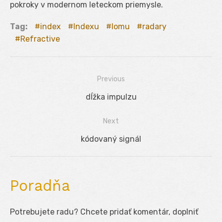
pokroky v modernom leteckom priemysle.
Tag:
index
Indexu
lomu
radary
Refractive
Previous
Navigácia
Previous
dĺžka impulzu
v
post:
Next
článku
Next
kódovaný signál
post:
Poradňa
Potrebujete radu? Chcete pridať komentár, doplniť