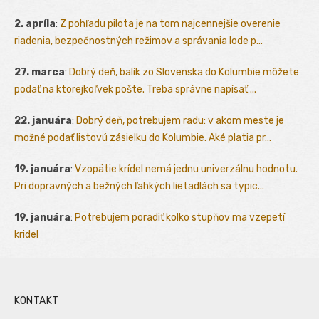
2. apríla
:
Z pohľadu pilota je na tom najcennejšie overenie
riadenia, bezpečnostných režimov a správania lode p...
27. marca
:
Dobrý deň, balík zo Slovenska do Kolumbie môžete
podať na ktorejkoľvek pošte. Treba správne napísať ...
22. januára
:
Dobrý deň, potrebujem radu: v akom meste je
možné podať listovú zásielku do Kolumbie. Aké platia pr...
19. januára
:
Vzopätie krídel nemá jednu univerzálnu hodnotu.
Pri dopravných a bežných ľahkých lietadlách sa typic...
19. januára
:
Potrebujem poradiť kolko stupňov ma vzepetí
kridel
KONTAKT