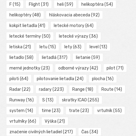
F
(15)
Flight
(31)
heli
(59)
helikoptéra
(54)
helikoptéry
(48)
hláskovacia abeceda
(92)
kokpit lietadla
(41)
letecké motory
(64)
letecké termíny
(50)
letecké výrazy
(36)
letiska
(21)
letu
(15)
lety
(63)
level
(13)
lietadlo
(58)
lietadlá
(317)
lietanie
(59)
merné jednotky
(23)
odborné výrazy
(42)
pilot
(71)
piloti
(64)
pilotovanie lietadla
(24)
plocha
(16)
Radar
(22)
radary
(223)
Range
(18)
Route
(14)
Runway
(16)
S
(13)
skratky ICAO
(255)
system
(14)
time
(23)
trate
(23)
vrtuľník
(55)
vrtuľníky
(66)
Výška
(21)
značenie civilných lietadiel
(217)
Čas
(34)