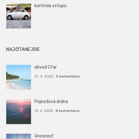
kontrola vstupu
NAJČÍTANEJŠIE
obvod Cfar
21. 4. 2025
9 komentárov
Pojezdová dráha
12. 6. 2025
8 komentárov
Únosnosť