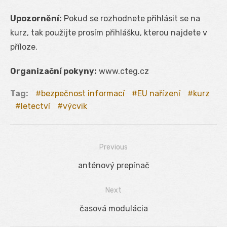
Upozornění:
Pokud se rozhodnete přihlásit se na
kurz, tak použijte prosím přihlášku, kterou najdete v
příloze.
Organizační pokyny:
www.cteg.cz
Tag:
bezpečnost informací
EU nařízení
kurz
letectví
výcvik
Previous
Navigácia
Previous
anténový prepínač
v
post:
Next
článku
Next
časová modulácia
post: