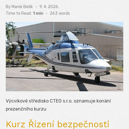
By
Marek Bielik
Posted
9. 4. 2026
on
Time to Read:
1 min
-
263
words
Výcvikové středisko CTEG s.r.o. oznamuje konání
prezenčního kurzu
Kurz Řízení bezpečnosti