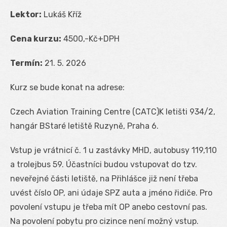
Lektor:
Lukáš Kříž
Cena kurzu:
4500,-Kč+DPH
Termín:
21. 5. 2026
Kurz se bude konat na adrese:
Czech Aviation Training Centre (CATC)K letišti 934/2,
hangár BStaré letiště Ruzyně, Praha 6.
Vstup je vrátnicí č. 1 u zastávky MHD, autobusy 119,110
a trolejbus 59. Účastníci budou vstupovat do tzv.
neveřejné části letiště, na Přihlášce již není třeba
uvést číslo OP, ani údaje SPZ auta a jméno řidiče. Pro
povolení vstupu je třeba mít OP anebo cestovní pas.
Na povolení pobytu pro cizince není možný vstup.