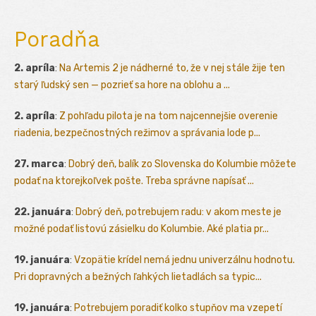
Poradňa
2. apríla
:
Na Artemis 2 je nádherné to, že v nej stále žije ten
starý ľudský sen — pozrieť sa hore na oblohu a ...
2. apríla
:
Z pohľadu pilota je na tom najcennejšie overenie
riadenia, bezpečnostných režimov a správania lode p...
27. marca
:
Dobrý deň, balík zo Slovenska do Kolumbie môžete
podať na ktorejkoľvek pošte. Treba správne napísať ...
22. januára
:
Dobrý deň, potrebujem radu: v akom meste je
možné podať listovú zásielku do Kolumbie. Aké platia pr...
19. januára
:
Vzopätie krídel nemá jednu univerzálnu hodnotu.
Pri dopravných a bežných ľahkých lietadlách sa typic...
19. januára
:
Potrebujem poradiť kolko stupňov ma vzepetí