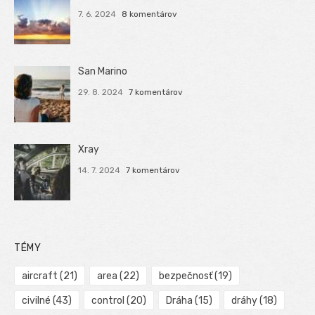
7. 6. 2024
8 komentárov
San Marino
29. 8. 2024
7 komentárov
Xray
14. 7. 2024
7 komentárov
TÉMY
aircraft
(21)
area
(22)
bezpečnosť
(19)
civilné
(43)
control
(20)
Dráha
(15)
dráhy
(18)