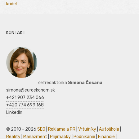
kridel
KONTAKT
šéfredaktorka
Simona Česaná
simona@euroekonom.sk
+421 907 234 066
+420 774 699 168
LinkedIn
© 2010 - 2026
SEO
|
Reklama a PR
|
Vrtuľníky
|
Autoškola
|
Reality
|
Manažment
|
Prijímáčky
|
Podnikanie
|
Financie
|