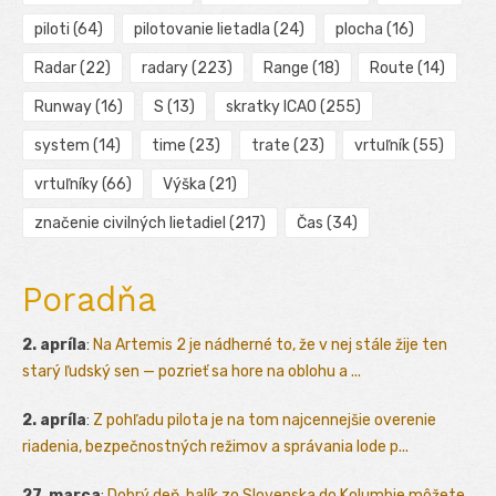
piloti
(64)
pilotovanie lietadla
(24)
plocha
(16)
Radar
(22)
radary
(223)
Range
(18)
Route
(14)
Runway
(16)
S
(13)
skratky ICAO
(255)
system
(14)
time
(23)
trate
(23)
vrtuľník
(55)
vrtuľníky
(66)
Výška
(21)
značenie civilných lietadiel
(217)
Čas
(34)
Poradňa
2. apríla
:
Na Artemis 2 je nádherné to, že v nej stále žije ten
starý ľudský sen — pozrieť sa hore na oblohu a ...
2. apríla
:
Z pohľadu pilota je na tom najcennejšie overenie
riadenia, bezpečnostných režimov a správania lode p...
27. marca
:
Dobrý deň, balík zo Slovenska do Kolumbie môžete