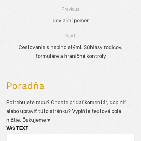
Previous
Navigácia
Previous
deviační pomer
v
post:
Next
článku
Next
Cestovanie s neplnoletými: Súhlasy rodičov,
post:
formuláre a hraničné kontroly
Poradňa
Potrebujete radu? Chcete pridať komentár, doplniť
alebo upraviť túto stránku? Vyplňte textové pole
nižšie. Ďakujeme ♥
VÁŠ TEXT