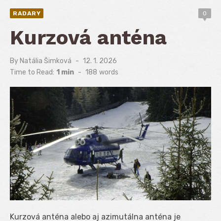
RADARY
0
Kurzová anténa
By
Natália Šimková
Posted
12. 1. 2026
on
Time to Read:
1 min
-
188
words
Kurzová anténa alebo aj azimutálna anténa je