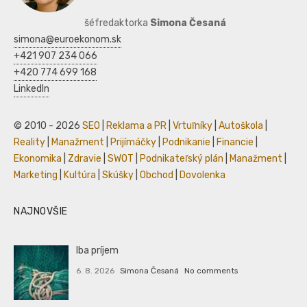
šéfredaktorka
Simona Česaná
simona@euroekonom.sk
+421 907 234 066
+420 774 699 168
LinkedIn
© 2010 - 2026
SEO
|
Reklama a PR
|
Vrtuľníky
|
Autoškola
|
Reality
|
Manažment
|
Prijímáčky
|
Podnikanie
|
Financie
|
Ekonomika
|
Zdravie
|
SWOT
|
Podnikateľský plán
|
Manažment
|
Marketing
|
Kultúra
|
Skúšky
|
Obchod
|
Dovolenka
NAJNOVŠIE
Iba príjem
6. 8. 2026
Simona Česaná
No comments