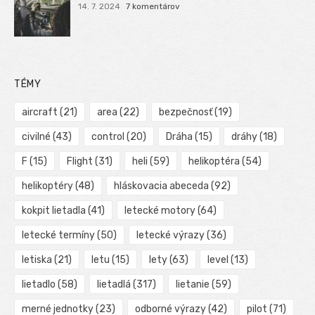
14. 7. 2024
7 komentárov
TÉMY
aircraft
(21)
area
(22)
bezpečnosť
(19)
civilné
(43)
control
(20)
Dráha
(15)
dráhy
(18)
F
(15)
Flight
(31)
heli
(59)
helikoptéra
(54)
helikoptéry
(48)
hláskovacia abeceda
(92)
kokpit lietadla
(41)
letecké motory
(64)
letecké termíny
(50)
letecké výrazy
(36)
letiska
(21)
letu
(15)
lety
(63)
level
(13)
lietadlo
(58)
lietadlá
(317)
lietanie
(59)
merné jednotky
(23)
odborné výrazy
(42)
pilot
(71)