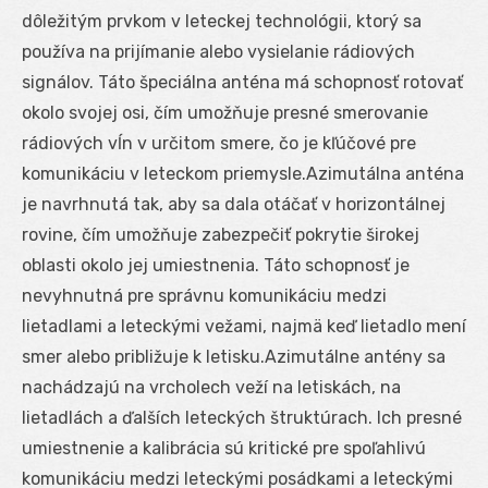
dôležitým prvkom v leteckej technológii, ktorý sa
používa na prijímanie alebo vysielanie rádiových
signálov. Táto špeciálna anténa má schopnosť rotovať
okolo svojej osi, čím umožňuje presné smerovanie
rádiových vĺn v určitom smere, čo je kľúčové pre
komunikáciu v leteckom priemysle.Azimutálna anténa
je navrhnutá tak, aby sa dala otáčať v horizontálnej
rovine, čím umožňuje zabezpečiť pokrytie širokej
oblasti okolo jej umiestnenia. Táto schopnosť je
nevyhnutná pre správnu komunikáciu medzi
lietadlami a leteckými vežami, najmä keď lietadlo mení
smer alebo približuje k letisku.Azimutálne antény sa
nachádzajú na vrcholech veží na letiskách, na
lietadlách a ďalších leteckých štruktúrach. Ich presné
umiestnenie a kalibrácia sú kritické pre spoľahlivú
komunikáciu medzi leteckými posádkami a leteckými