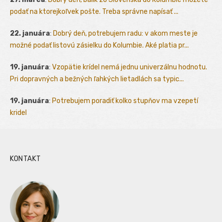
podať na ktorejkoľvek pošte. Treba správne napísať ...
22. januára
:
Dobrý deň, potrebujem radu: v akom meste je
možné podať listovú zásielku do Kolumbie. Aké platia pr...
19. januára
:
Vzopätie krídel nemá jednu univerzálnu hodnotu.
Pri dopravných a bežných ľahkých lietadlách sa typic...
19. januára
:
Potrebujem poradiť kolko stupňov ma vzepetí
kridel
KONTAKT