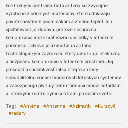
kontrolnými centrami.Tieto antény sú zvyčajne
vyrobené z odolných materiálov, ktoré odolávajú
poveternostným podmienkam a zmene teplôt. Ich
spoľahlivosť je kľúčová, pretože nesprávna
komunikácia môže mať vážne dôsledky v leteckom
priemysle.Celkovo je azimutálna anténa
technologickým zázrakom, ktorý umožňuje efektívnu
a bezpečnú komunikáciu v leteckom prostredí. Jej
presnosť a spoľahlivosť robia z tejto antény
neoddeliteľnú súčasť moderných leteckých systémov
a zabezpečujú plynulý tok informácií medzi lietadlami
a leteckými kontrolnými centrami po celom svete.
Tag:
Anténa
Antenna
Azimuth
Kurzová
radary