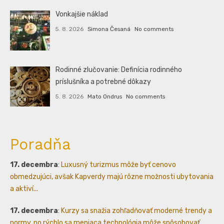
Vonkajšie náklad
5. 8. 2026
Simona Česaná
No comments
Rodinné zlučovanie: Definícia rodinného
príslušníka a potrebné dôkazy
5. 8. 2026
Mato Ondrus
No comments
Poradňa
17. decembra
:
Luxusný turizmus môže byť cenovo
obmedzujúci, avšak Kapverdy majú rôzne možnosti ubytovania
a aktiví...
17. decembra
:
Kurzy sa snažia zohľadňovať moderné trendy a
normy, no rýchlo sa meniaca technológia môže spôsobovať...