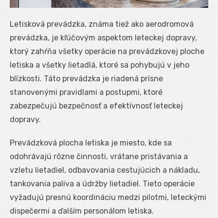
Letisková prevádzka, známa tiež ako aerodromová
prevádzka, je kľúčovým aspektom leteckej dopravy,
ktorý zahŕňa všetky operácie na prevádzkovej ploche
letiska a všetky lietadlá, ktoré sa pohybujú v jeho
blízkosti. Táto prevádzka je riadená prísne
stanovenými pravidlami a postupmi, ktoré
zabezpečujú bezpečnosť a efektívnosť leteckej
dopravy.
Prevádzková plocha letiska je miesto, kde sa
odohrávajú rôzne činnosti, vrátane pristávania a
vzletu lietadiel, odbavovania cestujúcich a nákladu,
tankovania paliva a údržby lietadiel. Tieto operácie
vyžadujú presnú koordináciu medzi pilotmi, leteckými
dispečermi a ďalším personálom letiska.