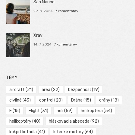
San Marino
29. 8. 2024
7 komentárov
Xray
14. 7. 2024
7 komentárov
TÉMY
aircraft
(21)
area
(22)
bezpečnosť
(19)
civilné
(43)
control
(20)
Dráha
(15)
dráhy
(18)
F
(15)
Flight
(31)
heli
(59)
helikoptéra
(54)
helikoptéry
(48)
hláskovacia abeceda
(92)
kokpit lietadla
(41)
letecké motory
(64)