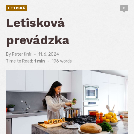
LETISKÁ
0
Letisková
prevádzka
By
Peter Kráľ
Posted
11. 6. 2024
on
Time to Read:
1 min
-
196
words