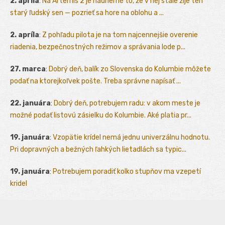
2. apríla
:
Na Artemis 2 je nádherné to, že v nej stále žije ten
starý ľudský sen — pozrieť sa hore na oblohu a ...
2. apríla
:
Z pohľadu pilota je na tom najcennejšie overenie
riadenia, bezpečnostných režimov a správania lode p...
27. marca
:
Dobrý deň, balík zo Slovenska do Kolumbie môžete
podať na ktorejkoľvek pošte. Treba správne napísať ...
22. januára
:
Dobrý deň, potrebujem radu: v akom meste je
možné podať listovú zásielku do Kolumbie. Aké platia pr...
19. januára
:
Vzopätie krídel nemá jednu univerzálnu hodnotu.
Pri dopravných a bežných ľahkých lietadlách sa typic...
19. januára
:
Potrebujem poradiť kolko stupňov ma vzepetí
kridel