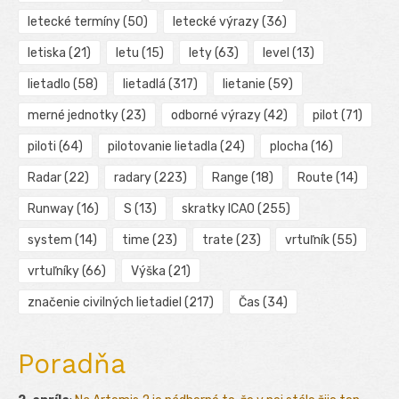
letecké termíny
(50)
letecké výrazy
(36)
letiska
(21)
letu
(15)
lety
(63)
level
(13)
lietadlo
(58)
lietadlá
(317)
lietanie
(59)
merné jednotky
(23)
odborné výrazy
(42)
pilot
(71)
piloti
(64)
pilotovanie lietadla
(24)
plocha
(16)
Radar
(22)
radary
(223)
Range
(18)
Route
(14)
Runway
(16)
S
(13)
skratky ICAO
(255)
system
(14)
time
(23)
trate
(23)
vrtuľník
(55)
vrtuľníky
(66)
Výška
(21)
značenie civilných lietadiel
(217)
Čas
(34)
Poradňa