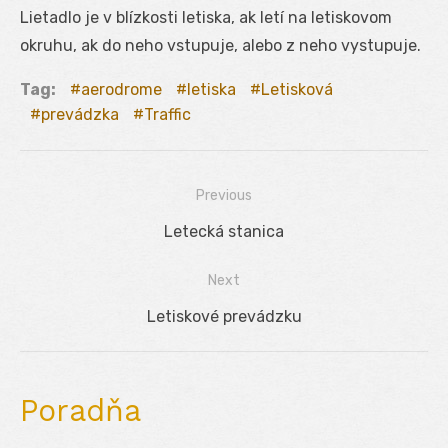
Lietadlo je v blízkosti letiska, ak letí na letiskovom
okruhu, ak do neho vstupuje, alebo z neho vystupuje.
Tag:
aerodrome
letiska
Letisková
prevádzka
Traffic
Previous
Navigácia
Previous
Letecká stanica
v
post:
Next
článku
Next
Letiskové prevádzku
post:
Poradňa