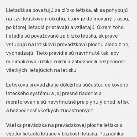
Lietadlá sa považujú za blízko letiska, ak sa pohybujú
na tzv. letiskovom okruhu, ktorý je definovaný trasou,
po ktorej lietadlá pristávajú a vzlietajú. Okrem toho,
lietadlá sú považované za blízko letiska, ak práve
vstupujú na letiskovú prevádzkovú plochu alebo z nej
vychádzajú. Tieto pravidlá sú navrhnuté tak, aby
minimalizovali riziko kolízií a zabezpečili bezpečnosť
všetkých lietajúcich na letisku.
Letisková prevádzka je dôležitou súčasťou celkového
leteckého systému a jej presné riadenie a
monitorovanie sú nevyhnutné pre plynulý chod letísk
a bezpečnosť všetkých zúčastnených.
Všetka prevádzka na prevádzkovej ploche letiska a
všetky lietadlá letiace v blízkosti letiska. Poznámka: