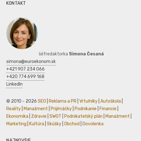
KONTAKT
šéfredaktorka
Simona Česaná
simona@euroekonom.sk
+421 907 234 066
+420 774 699 168
LinkedIn
© 2010 - 2026
SEO
|
Reklama a PR
|
Vrtuľníky
|
Autoškola
|
Reality
|
Manažment
|
Prijímáčky
|
Podnikanie
|
Financie
|
Ekonomika
|
Zdravie
|
SWOT
|
Podnikateľský plán
|
Manažment
|
Marketing
|
Kultúra
|
Skúšky
|
Obchod
|
Dovolenka
NAJNOVŠIE